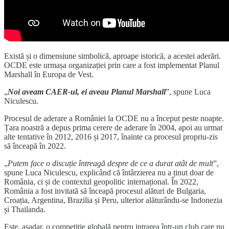
Există și o dimensiune simbolică, aproape istorică, a acestei aderări.
OCDE este urmașa organizației prin care a fost implementat Planul
Marshall în Europa de Vest.
„
Noi aveam CAER-ul, ei aveau Planul Marshall
”, spune Luca
Niculescu.
Procesul de aderare a României la OCDE nu a început peste noapte.
Țara noastră a depus prima cerere de aderare în 2004, apoi au urmat
alte tentative în 2012, 2016 și 2017, înainte ca procesul propriu-zis
să înceapă în 2022.
„
Putem face o discuție întreagă despre de ce a durat atât de mult
”,
spune Luca Niculescu, explicând că întârzierea nu a ținut doar de
România, ci și de contextul geopolitic internațional. În 2022,
România a fost invitată să înceapă procesul alături de Bulgaria,
Croația, Argentina, Brazilia și Peru, ulterior alăturându-se Indonezia
și Thailanda.
Este, așadar, o competiție globală pentru intrarea într-un club care nu