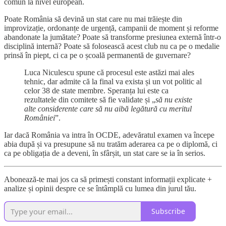
comun la nivel european.
Poate România să devină un stat care nu mai trăiește din
improvizație, ordonanțe de urgență, campanii de moment și reforme
abandonate la jumătate? Poate să transforme presiunea externă într-o
disciplină internă? Poate să folosească acest club nu ca pe o medalie
prinsă în piept, ci ca pe o școală permanentă de guvernare?
Luca Niculescu spune că procesul este astăzi mai ales
tehnic, dar admite că la final va exista și un vot politic al
celor 38 de state membre. Speranța lui este ca
rezultatele din comitete să fie validate și „
să nu existe
alte considerente care să nu aibă legătură cu meritul
României
”.
Iar dacă România va intra în OCDE, adevăratul examen va începe
abia după și va presupune să nu tratăm aderarea ca pe o diplomă, ci
ca pe obligația de a deveni, în sfârșit, un stat care se ia în serios.
Abonează-te mai jos ca să primești constant informații explicate +
analize și opinii despre ce se întâmplă cu lumea din jurul tău.
Subscribe