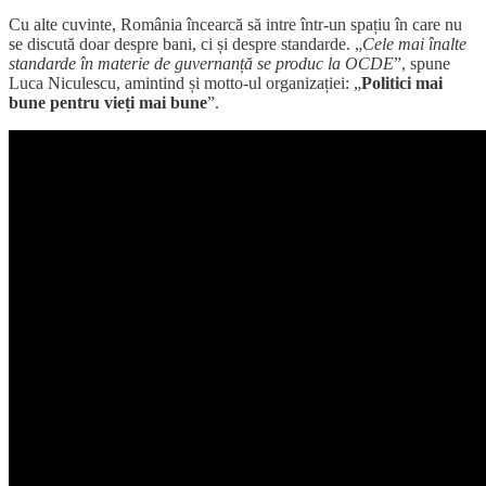
Cu alte cuvinte, România încearcă să intre într-un spațiu în care nu
se discută doar despre bani, ci și despre standarde. „
Cele mai înalte
standarde în materie de guvernanță se produc la OCDE
”, spune
Luca Niculescu, amintind și motto-ul organizației: „
Politici mai
bune pentru vieți mai bune
”.