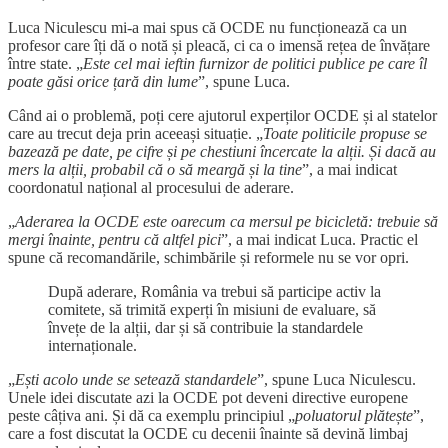
Luca Niculescu mi-a mai spus că OCDE nu funcționează ca un
profesor care îți dă o notă și pleacă, ci ca o imensă rețea de învățare
între state. „
Este cel mai ieftin furnizor de politici publice pe care îl
poate găsi orice țară din lume
”, spune Luca.
Când ai o problemă, poți cere ajutorul experților OCDE și al statelor
care au trecut deja prin aceeași situație. „
Toate politicile propuse se
bazează pe date, pe cifre și pe chestiuni încercate la alții. Și dacă au
mers la alții, probabil că o să meargă și la tine
”, a mai indicat
coordonatul național al procesului de aderare.
„
Aderarea la OCDE este oarecum ca mersul pe bicicletă: trebuie să
mergi înainte, pentru că altfel pici
”, a mai indicat Luca. Practic el
spune că recomandările, schimbările și reformele nu se vor opri.
După aderare, România va trebui să participe activ la
comitete, să trimită experți în misiuni de evaluare, să
învețe de la alții, dar și să contribuie la standardele
internaționale.
„
Ești acolo unde se setează standardele
”, spune Luca Niculescu.
Unele idei discutate azi la OCDE pot deveni directive europene
peste câțiva ani. Și dă ca exemplu principiul „
poluatorul plătește
”,
care a fost discutat la OCDE cu decenii înainte să devină limbaj