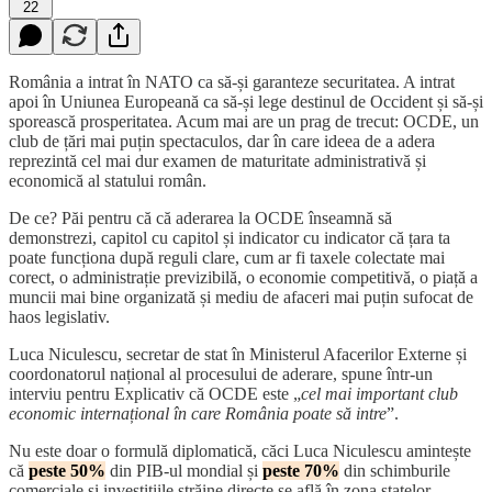
22
România a intrat în NATO ca să-și garanteze securitatea. A intrat
apoi în Uniunea Europeană ca să-și lege destinul de Occident și să-și
sporească prosperitatea. Acum mai are un prag de trecut: OCDE, un
club de țări mai puțin spectaculos, dar în care ideea de a adera
reprezintă cel mai dur examen de maturitate administrativă și
economică al statului român.
De ce? Păi pentru că că aderarea la OCDE înseamnă să
demonstrezi, capitol cu capitol și indicator cu indicator că țara ta
poate funcționa după reguli clare, cum ar fi taxele colectate mai
corect, o administrație previzibilă, o economie competitivă, o piață a
muncii mai bine organizată și mediu de afaceri mai puțin sufocat de
haos legislativ.
Luca Niculescu, secretar de stat în Ministerul Afacerilor Externe și
coordonatorul național al procesului de aderare, spune într-un
interviu pentru Explicativ că OCDE este „
cel mai important club
economic internațional în care România poate să intre
”.
Nu este doar o formulă diplomatică, căci Luca Niculescu amintește
că
peste 50%
din PIB-ul mondial și
peste 70%
din schimburile
comerciale și investițiile străine directe se află în zona statelor