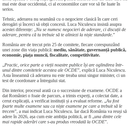
mai este doar occidental, ci al economiilor care vor să fie luate în
serios.
Tehnic, aderarea nu seamănă cu o negociere clasică în care ceri
derogări și încerci să obții concesii. Luca Niculescu insistă asupra
acestei diferențe: „
Nu se numesc negocieri de aderare, ci discuții de
aderare, pentru că tu trebuie să te aliniezi la niște standarde.
”
România are de trecut prin 25 de comitete, fiecare corespunzând
unei zone din viața publică:
mediu, sănătate, guvernanță publică,
economie, piața muncii, fiscalitate, competitivitate.
„
Practic, orice parte a vieții noastre publice își are oglindirea într-
unul dintre comitetele acestea ale OCDE
”, explică Luca Niculescu.
Asta înseamnă că aderarea nu este treaba unui singur minister, ci un
test de coordonare a întregului stat.
Din interior, procesul arată ca o succesiune de examene. OCDE a
dat României o foaie de parcurs, a trimis experți, a colectat date, a
cerut explicații, a verificat instituții și a evaluat reforme. „
Au fost
foarte multe examene sau ca niște examene pe care a trebuit să le
trecem
”, a mai indicat Luca Niculescu. Iar dacă România va reuși să
adere în 2026, așa cum este ambiția politică, ar fi „
una dintre cele
mai rapide aderări care s-au produs vreodată la OCDE
”.