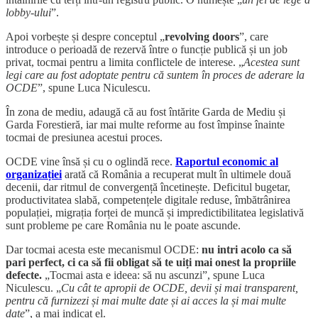
lobby-ului
”.
Apoi vorbește și despre conceptul „
revolving doors
”, care
introduce o perioadă de rezervă între o funcție publică și un job
privat, tocmai pentru a limita conflictele de interese. „
Acestea sunt
legi care au fost adoptate pentru că suntem în proces de aderare la
OCDE
”, spune Luca Niculescu.
În zona de mediu, adaugă că au fost întărite Garda de Mediu și
Garda Forestieră, iar mai multe reforme au fost împinse înainte
tocmai de presiunea acestui proces.
OCDE vine însă și cu o oglindă rece.
Raportul economic al
organizației
arată că România a recuperat mult în ultimele două
decenii, dar ritmul de convergență încetinește. Deficitul bugetar,
productivitatea slabă, competențele digitale reduse, îmbătrânirea
populației, migrația forței de muncă și impredictibilitatea legislativă
sunt probleme pe care România nu le poate ascunde.
Dar tocmai acesta este mecanismul OCDE:
nu intri acolo ca să
pari perfect, ci ca să fii obligat să te uiți mai onest la propriile
defecte.
„Tocmai asta e ideea: să nu ascunzi”, spune Luca
Niculescu. „
Cu cât te apropii de OCDE, devii și mai transparent,
pentru că furnizezi și mai multe date și ai acces la și mai multe
date
”, a mai indicat el.