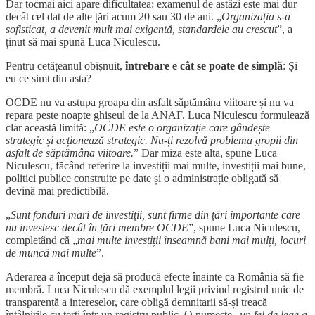
Dar tocmai aici apare dificultatea: examenul de astăzi este mai dur
decât cel dat de alte țări acum 20 sau 30 de ani. „
Organizația s-a
sofisticat, a devenit mult mai exigentă, standardele au crescut
”, a
ținut să mai spună Luca Niculescu.
Pentru cetățeanul obișnuit,
întrebare e cât se poate de simplă
: Și
eu ce simt din asta?
OCDE nu va astupa groapa din asfalt săptămâna viitoare și nu va
repara peste noapte ghișeul de la ANAF. Luca Niculescu formulează
clar această limită: „
OCDE este o organizație care gândește
strategic și acționează strategic. Nu-ți rezolvă problema gropii din
asfalt de săptămâna viitoare.
” Dar miza este alta, spune Luca
Niculescu, făcând referire la investiții mai multe, investiții mai bune,
politici publice construite pe date și o administrație obligată să
devină mai predictibilă.
„
Sunt fonduri mari de investiții, sunt firme din țări importante care
nu investesc decât în țări membre OCDE
”, spune Luca Niculescu,
completând că „
mai multe investiții înseamnă bani mai mulți, locuri
de muncă mai multe
”.
Aderarea a început deja să producă efecte înainte ca România să fie
membră. Luca Niculescu dă exemplul legii privind registrul unic de
transparență a intereselor, care obligă demnitarii să-și treacă
întâlnirile cu terți într-un registru public. O numește „
un fel de lege a