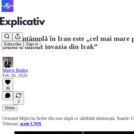
Ce se întâmplă în Iran este „cel mai mare 
Subscribe
Sign in
Bush a lansat invazia din Irak”
Marco Badea
Feb 28, 2026
36
2
Share
Orientul Mijlociu fierbe din nou după ce sâmbătă dimineață, Statele Unit
Teheran,
scrie CNN
.