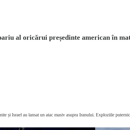
pariu al oricărui președinte american în ma
e și Israel au lansat un atac masiv asupra Iranului. Exploziile puternice