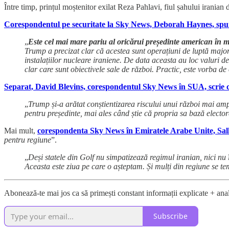
Între timp, prințul moștenitor exilat Reza Pahlavi, fiul șahului irania
Corespondentul pe securitate la Sky News, Deborah Haynes, spu
„
Este cel mai mare pariu al oricărui președinte american în m
Trump a precizat clar că acestea sunt operațiuni de luptă majore
instalațiilor nucleare iraniene. De data aceasta au loc valuri de
clar care sunt obiectivele sale de război. Practic, este vorba d
Separat, David Blevins, corespondentul Sky News în SUA, scrie 
„
Trump și-a arătat conștientizarea riscului unui război mai ampl
pentru președinte, mai ales când știe că propria sa bază elector
Mai mult,
corespondenta Sky News în Emiratele Arabe Unite, Sal
pentru regiune
”.
„
Deși statele din Golf nu simpatizează regimul iranian, nici nu 
Aceasta este ziua pe care o așteptam. Și mulți din regiune se t
Abonează-te mai jos ca să primești constant informații explicate + anal
Subscribe