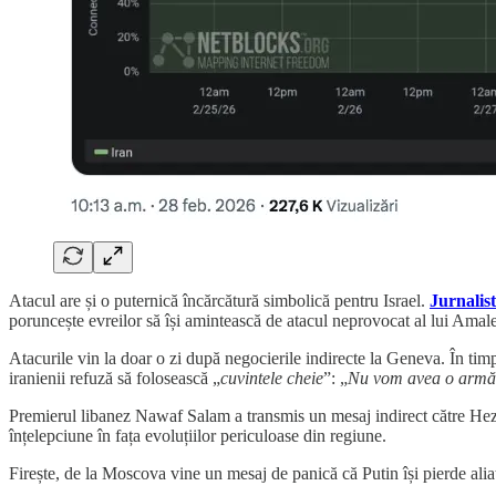
Atacul are și o puternică încărcătură simbolică pentru Israel.
Jurnalis
poruncește evreilor să își amintească de atacul neprovocat al lui Amalek,
Atacurile vin la doar o zi după negocierile indirecte la Geneva. În ti
iranienii refuză să folosească „
cuvintele cheie
”: „
Nu vom avea o armă
Premierul libanez Nawaf Salam a transmis un mesaj indirect către Hezbo
înțelepciune în fața evoluțiilor periculoase din regiune.
Firește, de la Moscova vine un mesaj de panică că Putin își pierde al