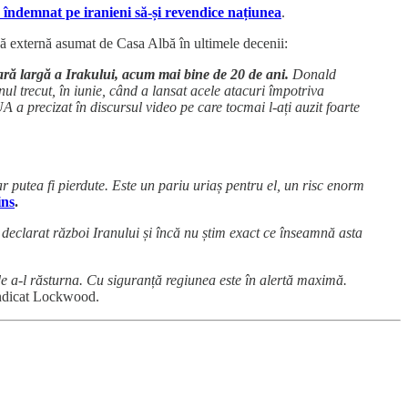
a îndemnat pe iranieni să-și revendice națiunea
.
că externă asumat de Casa Albă în ultimele decenii:
cară largă a Irakului, acum mai bine de 20 de ani.
Donald
ul trecut, în iunie, când a lansat acele atacuri împotriva
A a precizat în discursul video pe care tocmai l-ați auzit foarte
r putea fi pierdute. Este un pariu uriaș pentru el, un risc enorm
ins
.
declarat război Iranului și încă nu știm exact ce înseamnă asta
 de a-l răsturna. Cu siguranță regiunea este în alertă maximă.
indicat Lockwood.