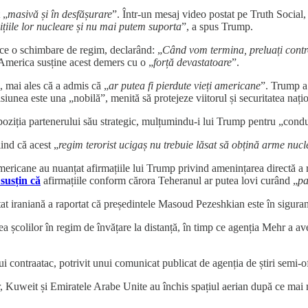
 „
masivă și în desfășurare
”. Într-un mesaj video postat pe Truth Social, 
ițiile lor nucleare și nu mai putem suporta
”, a spus Trump.
oduce o schimbare de regim, declarând: „
Când vom termina, preluați contro
America susține acest demers cu o „
forță devastatoare
”.
, mai ales că a admis că „
ar putea fi pierdute vieți americane
”. Trump a 
misiunea este una „nobilă”, menită să protejeze viitorul și securitatea na
 poziția partenerului său strategic, mulțumindu-i lui Trump pentru „condu
iind că acest „
regim terorist ucigaș nu trebuie lăsat să obțină arme nuc
americane au nuanțat afirmațiile lui Trump privind amenințarea directă a 
susțin că
afirmațiile conform cărora Teheranul ar putea lovi curând „
pa
at iraniană a raportat că președintele Masoud Pezeshkian este în siguran
rea școlilor în regim de învățare la distanță, în timp ce agenția Mehr a av
i contraatac, potrivit unui comunicat publicat de agenția de știri semi
tar, Kuweit și Emiratele Arabe Unite au închis spațiul aerian după ce mai 