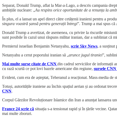
Separat, Donald Trump, aflat la Mar-a-Lago, a descris campania drept
ambițiile nucleare: „
Au respins orice oportunitate de a renunța la amb
În plus, el a lansat un apel direct către cetățenii iranieni pentru a pr
singura voastră șansă pentru generații întregi
”. Trump a mai spus că 
Donald Trump a avertizat, de asemenea, cu privire la riscurile misiunii
sunt posibile în cazul unui răspuns militar iranian, dar a subliniat că 
Premierul israelian Benjamin Netanyahu,
scrie Sky News
, a susținut
Netanyahu a cerut poporului iranian să „
arunce jugul tiraniei
”, sublin
Mai multe surse citate de CNN
din cadrul serviciilor de informații 
cu rază scurtă ce pot lovi bazele americane din regiune,
sursele CNN 
Evident, cum era de așteptat, Teheranul a reacționat. Mass-media de st
Totuși, autoritățile iraniene au închis spațiul aerian și au ordonat trece
CNN
.
Corpul Gărzilor Revoluționare Islamice din Iran a anunțat lansarea unu
France 24 scrie că
situația s-a tensionat rapid și în țările vecine. Qa
mai multe zboruri.