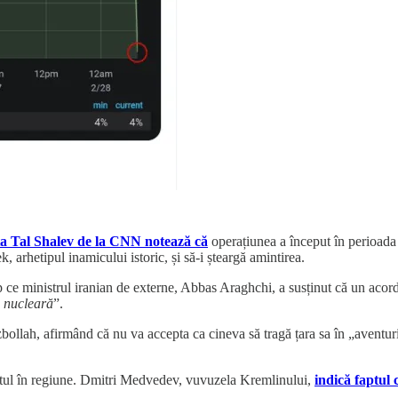
ta Tal Shalev de la CNN notează că
operațiunea a început în perioada 
 arhetipul inamicului istoric, și să-i șteargă amintirea.
mp ce ministrul iranian de externe, Abbas Araghchi, a susținut că un aco
 nucleară
”.
llah, afirmând că nu va accepta ca cineva să tragă țara sa în „aventuri c
iatul în regiune. Dmitri Medvedev, vuvuzela Kremlinului,
indică faptul 