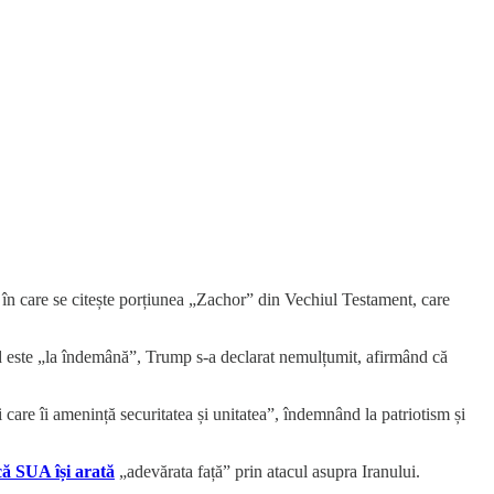
în care se citește porțiunea „Zachor” din Vechiul Testament, care
rd este „la îndemână”, Trump s-a declarat nemulțumit, afirmând că
are îi amenință securitatea și unitatea”, îndemnând la patriotism și
că SUA își arată
„adevărata față” prin atacul asupra Iranului.