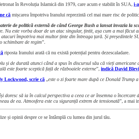
n detronat în Revoluția Islamică din 1979, care acum e stabilit în SUA,
i-
ne că
mișcarea împotriva Iranului reprezintă cel mai mare risc de politi
aterie de politică externă de când George Bush a lansat invazia la s
. Nu este vorba doar de un atac singular, țintit, așa cum a mai făcut an
 atacuri împotriva mai multor ținte din întreaga țară. Și președintele SU
e o schimbare de regim
”.
că
riposta Iranului arată că nu există potențial pentru dezescaladare.
u și de durată atunci când a spus în discursul său că vieți americane a
ală este foarte sceptică față de războaiele externe
”,
indică David Blev
ly Lockwood, scrie că
„
este o zi foarte mare după ce Donald Trump a 
își doresc să ia în calcul perspectiva a ceea ce ar însemna o încercare
emeau de ea. Atmosfera este cu siguranță extrem de tensionată
”, a mai 
ize și opinii despre ce se întâmplă cu lumea din jurul tău.