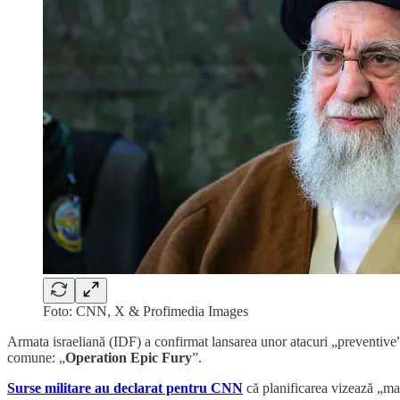
Foto: CNN, X & Profimedia Images
Armata israeliană (IDF) a confirmat lansarea unor atacuri „preventiv
comune: „
Operation Epic Fury
”.
Surse militare au declarat pentru CNN
că planificarea vizează „mai