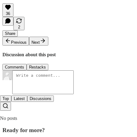
36
2
Share
Previous
Next
Discussion about this post
Comments
Restacks
Top
Latest
Discussions
No posts
Ready for more?