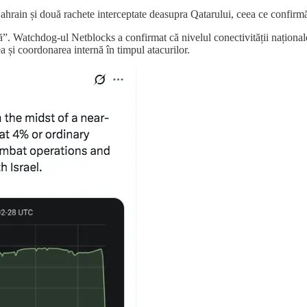
Bahrain și două rachete interceptate deasupra Qatarului, ceea ce confirmă 
lă”. Watchdog-ul Netblocks a confirmat că nivelul conectivității național
a și coordonarea internă în timpul atacurilor.