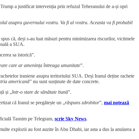
Trump a justificat intervenția prin refuzul Teheranului de a-și opri
lul asupra guvernului vostru. Va fi al vostru. Aceasta va fi probabil
spus că, deși s-au luat măsuri pentru minimizarea riscurilor, victimele
țională a SUA.
cerea sa istorică”.
leare care ar amenința întreaga umanitate
”.
rachetelor iraniene asupra teritoriului SUA. Deși Iranul deține rachete
tria americană
” nu sunt susținute de date concrete.
ță și „
într-o stare de sănătate bună
”.
ertizat că Iranul se pregătește un „
răspuns zdrobitor
”,
mai notează
-oficială Tasnim pe Telegram,
scrie Sky News
.
multe explozii au fost auzite în Abu Dhabi, iar asta a dus la anularea a