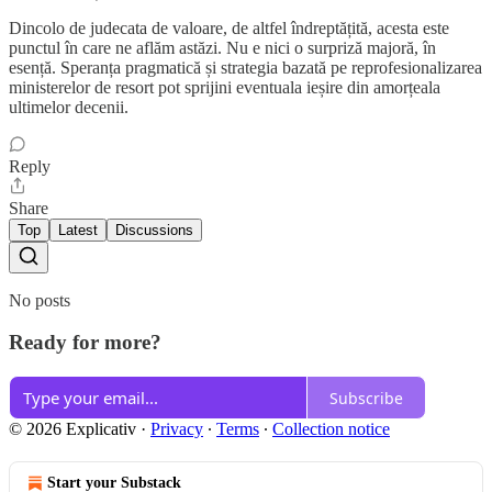
Dincolo de judecata de valoare, de altfel îndreptățită, acesta este
punctul în care ne aflăm astăzi. Nu e nici o surpriză majoră, în
esență. Speranța pragmatică și strategia bazată pe reprofesionalizarea
ministerelor de resort pot sprijini eventuala ieșire din amorțeala
ultimelor decenii.
Reply
Share
Top
Latest
Discussions
No posts
Ready for more?
Subscribe
© 2026 Explicativ
·
Privacy
∙
Terms
∙
Collection notice
Start your Substack