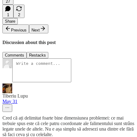
27
1
2
Share
Previous
Next
Discussion about this post
Comments
Restacks
Tiberiu Lupu
May 31
Cred că ați delimitat foarte bine dimensiunea problemei: ce mai
trebuie spus este că cele patru coordonate ale falimentului sunt strâns
legate unele de altele. Nu e așa simplu să adresezi una dintre ele fără
să faci ceva și cu celelalte.