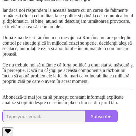
Iar dacă noi răspundem la această testare cu un careu de falimente
românești (de la cel militar, la ce politic și până la cel comunicațional
și diplomatic), ei bine, atunci nu descurajăm următoarea provocare,
ci invităm ca ea să se întâmple.
După ziua de ieri rămânem cu mesajul că România nu are pe deplin
control pe situație și că în mijlocul crizei se sperie, decidenții aleg să
se atace, autoritățile ezită și apoi totul e încununat de o comunicare
proastă.
Ce nu trebuie noi să uităm e că forța politică a unui stat se măsoară și
în percepție. Dacă nu câștigi pe această componentă a războiului
încep să apară problemele la fel de mari ca vulnerabilitatea militară
propriu-zisă pe care o avem în acest moment.
Abonează-te mai jos ca să primești constant informații explicate +
analize și opinii despre ce se întâmplă cu lumea din jurul tău.
Subscribe