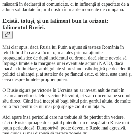
măsoară în declarații și comunicate, ci în influență și capacitate de a
aduna solidaritate în jurul nostru în marile momente de cumpănă.
Există, totuși, și un faliment bun la orizont:
falimentul Rusiei.
Mai clar spus, dacă Rusia lui Putin a ajuns să testeze România în
felul hibrid în care a făcut–o, mai ales prin narațiunile
propagandistice de după incidentul cu drona, dacă simte nevoia să
împingă limitele la marginea unei eventuale acțiuni NATO, dacă
joacă la intimidare, ambiguitate și presiune psihologică pe decidenții
politici ai alianței și ai statelor de pe flancul estic, ei bine, asta arată și
ceva despre limitele propriei puteri.
O Rusie sigură pe victorie în Ucraina nu ar investi atât de mult în
testarea nervilor statelor vecine Kievului, ci s-ar concentra pe scopul
său direct. Când însă începi să bagi bățul prin gardul altuia, de multe
ori o faci pentru că nu mai poți sparge zidul din fața ta.
Aici apare însă pericolul care nu trebuie să fie pierdut din vedere,
căci o Rusie aproape de capătul puterilor nu e neapărat o Rusie mai
puțin periculoasă. Dimpotrivă, poate deveni o Rusie mai agresivă,
mai cinică și mai dispusă să testeze zonele gri.