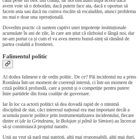
cadă peste un bloc din Galați, iar noi discutăm după aceea dacă
avem voie să o doborâm, dacă putem face ata, dacă e oportun să
facem asta sau dacă nu cumva riscăm să escaladăm, atunci problema
nu mai e doar una operațională.
Dovedim practic că suntem captivi unei impotențe instituționale
acumulate în ani de zile, în care am știut că războiul e lângă noi, dar
ne-am purtat ca și cum el va avea mereu bunul-simț să rămână de
partea cealaltă a frontierei.
Falimentul politic
Al doilea faliment e de ordin politic. De ce? Păi incidentul nu a prins
România într-un moment de coerență internă, ci într-un moment de
criză politică profundă, care a pornit și o competiție pentru putere
între partidele din fosta coaliție de guvernare.
Iar în loc ca actorii politici să dea dovadă rapid de o minimă
disciplină de stat, căci interesul național era mai important decât a
acumula puncte politice prin instrumentalizarea incidentului, fiecare
dintre ei (
de la Grindeanu, la Bolojan și până la Simion
) au încercat
să-și construiască propriul narativ.
Unii au vrut să pară mai patrioți, alții mai responsabili, alții mai duri,