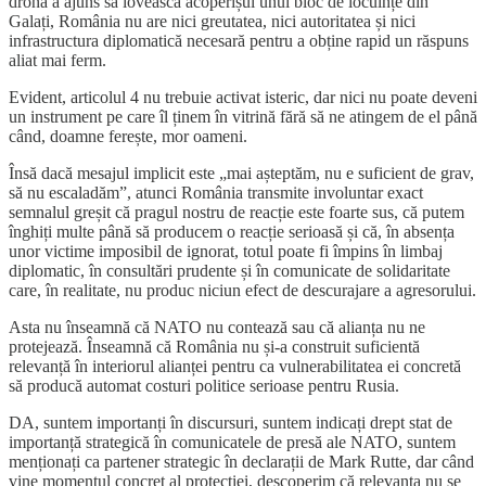
dronă a ajuns să lovească acoperișul unui bloc de locuințe din
Galați, România nu are nici greutatea, nici autoritatea și nici
infrastructura diplomatică necesară pentru a obține rapid un răspuns
aliat mai ferm.
Evident, articolul 4 nu trebuie activat isteric, dar nici nu poate deveni
un instrument pe care îl ținem în vitrină fără să ne atingem de el până
când, doamne ferește, mor oameni.
Însă dacă mesajul implicit este „mai așteptăm, nu e suficient de grav,
să nu escaladăm”, atunci România transmite involuntar exact
semnalul greșit că pragul nostru de reacție este foarte sus, că putem
înghiți multe până să producem o reacție serioasă și că, în absența
unor victime imposibil de ignorat, totul poate fi împins în limbaj
diplomatic, în consultări prudente și în comunicate de solidaritate
care, în realitate, nu produc niciun efect de descurajare a agresorului.
Asta nu înseamnă că NATO nu contează sau că alianța nu ne
protejează. Înseamnă că România nu și-a construit suficientă
relevanță în interiorul alianței pentru ca vulnerabilitatea ei concretă
să producă automat costuri politice serioase pentru Rusia.
DA, suntem importanți în discursuri, suntem indicați drept stat de
importanță strategică în comunicatele de presă ale NATO, suntem
menționați ca partener strategic în declarații de Mark Rutte, dar când
vine momentul concret al protecției, descoperim că relevanța nu se