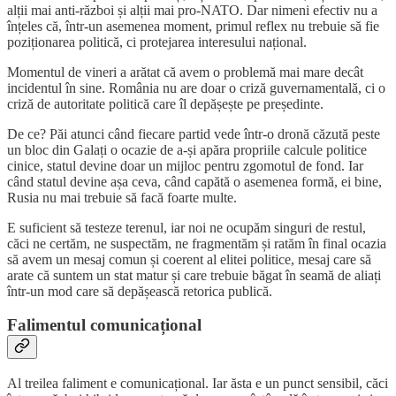
alții mai anti-război și alții mai pro-NATO. Dar nimeni efectiv nu a
înțeles că, într-un asemenea moment, primul reflex nu trebuie să fie
poziționarea politică, ci protejarea interesului național.
Momentul de vineri a arătat că avem o problemă mai mare decât
incidentul în sine. România nu are doar o criză guvernamentală, ci o
criză de autoritate politică care îl depășește pe președinte.
De ce? Păi atunci când fiecare partid vede într-o dronă căzută peste
un bloc din Galați o ocazie de a-și apăra propriile calcule politice
cinice, statul devine doar un mijloc pentru zgomotul de fond. Iar
când statul devine așa ceva, când capătă o asemenea formă, ei bine,
Rusia nu mai trebuie să facă foarte multe.
E suficient să testeze terenul, iar noi ne ocupăm singuri de restul,
căci ne certăm, ne suspectăm, ne fragmentăm și ratăm în final ocazia
să avem un mesaj comun și coerent al elitei politice, mesaj care să
arate că suntem un stat matur și care trebuie băgat în seamă de aliați
într-un mod care să depășească retorica publică.
Falimentul comunicațional
Al treilea faliment e comunicațional. Iar ăsta e un punct sensibil, căci