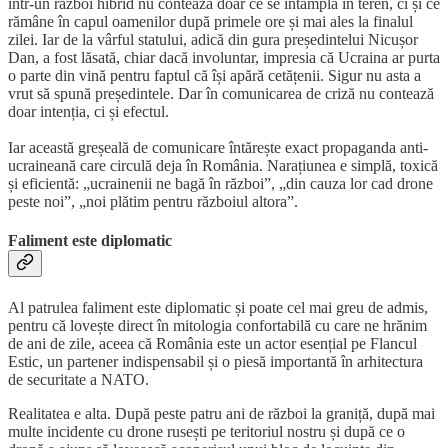
într-un război hibrid nu contează doar ce se întâmplă în teren, ci și ce
rămâne în capul oamenilor după primele ore și mai ales la finalul
zilei. Iar de la vârful statului, adică din gura președintelui Nicușor
Dan, a fost lăsată, chiar dacă involuntar, impresia că Ucraina ar purta
o parte din vină pentru faptul că își apără cetățenii. Sigur nu asta a
vrut să spună președintele. Dar în comunicarea de criză nu contează
doar intenția, ci și efectul.
Iar această greșeală de comunicare întărește exact propaganda anti-
ucraineană care circulă deja în România. Narațiunea e simplă, toxică
și eficientă: „ucrainenii ne bagă în război”, „din cauza lor cad drone
peste noi”, „noi plătim pentru războiul altora”.
Faliment este diplomatic
Al patrulea faliment este diplomatic și poate cel mai greu de admis,
pentru că lovește direct în mitologia confortabilă cu care ne hrănim
de ani de zile, aceea că România este un actor esențial pe Flancul
Estic, un partener indispensabil și o piesă importantă în arhitectura
de securitate a NATO.
Realitatea e alta. După peste patru ani de război la graniță, după mai
multe incidente cu drone rusești pe teritoriul nostru și după ce o