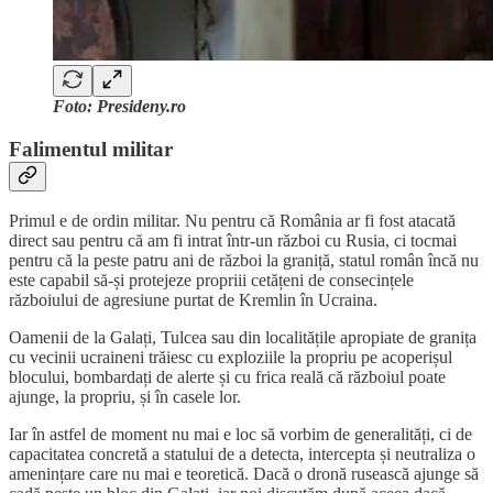
Foto: Presideny.ro
Falimentul militar
Primul e de ordin militar. Nu pentru că România ar fi fost atacată
direct sau pentru că am fi intrat într-un război cu Rusia, ci tocmai
pentru că la peste patru ani de război la graniță, statul român încă nu
este capabil să-și protejeze propriii cetățeni de consecințele
războiului de agresiune purtat de Kremlin în Ucraina.
Oamenii de la Galați, Tulcea sau din localitățile apropiate de granița
cu vecinii ucraineni trăiesc cu exploziile la propriu pe acoperișul
blocului, bombardați de alerte și cu frica reală că războiul poate
ajunge, la propriu, și în casele lor.
Iar în astfel de moment nu mai e loc să vorbim de generalități, ci de
capacitatea concretă a statului de a detecta, intercepta și neutraliza o
amenințare care nu mai e teoretică. Dacă o dronă rusească ajunge să