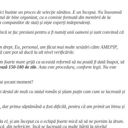
ici înainte un proces de selecție sănătos. E un început. Nu înseamnă
estul de bine organizat, cu o comisie formată din membrii de la
companiilor de stat) și niște experți independenți.
încă se fac presiuni pentru a fi numiți unii oameni și sunt convinsă că
e în drept. Eu, personal, am făcut mai multe sesizări către AMEPIP,
 care pot să ducă la alt nivel verificările.
m foarte mare grijă ca această reformă să nu poată fi dată înapoi, să
ează 150-180 de zile
. Asta este procedura, conform legii. Nu este
 mai șocant moment?
at destul de mult cu statul român și știam puțin cam cum se lucrează și
 dar prima săptămână a fost dificilă, pentru că am primit un birou și
 la el, și am început cu o echipă foarte mică să să ne pornim la drum.
ă, din nefericire, încă se lucrează cu multe hârtii la nivelul