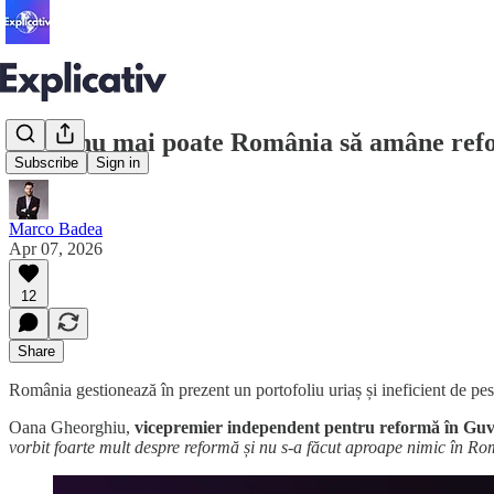
De ce nu mai poate România să amâne refo
Subscribe
Sign in
Marco Badea
Apr 07, 2026
12
Share
România gestionează în prezent un portofoliu uriaș și ineficient de pest
Oana Gheorghiu,
vicepremier independent pentru reformă în Gu
vorbit foarte mult despre reformă și nu s-a făcut aproape nimic în R