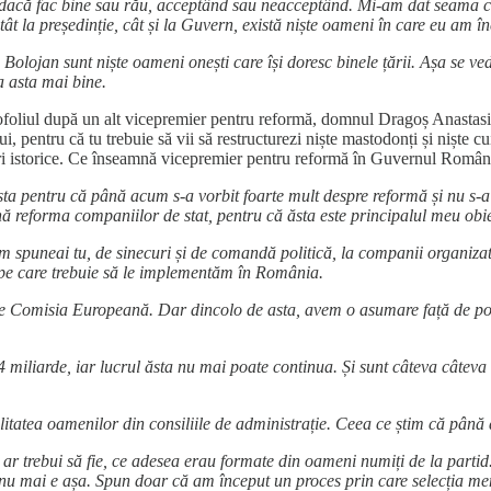
că fac bine sau rău, acceptând sau neacceptând. Mi-am dat seama că ori
tât la președinție, cât și la Guvern, există niște oameni în care eu am î
Bolojan sunt niște oameni onești care își doresc binele țării. Așa se ve
a asta mai bine.
ofoliul după un alt vicepremier pentru reformă, domnul Dragoș Anastasiu,
, pentru că tu trebuie să vii să restructurezi niște mastodonți și niște cu
eri istorice. Ce înseamnă vicepremier pentru reformă în Guvernul Români
sta pentru că până acum s-a vorbit foarte mult despre reformă și nu s-
reforma companiilor de stat, pentru că ăsta este principalul meu obie
 spuneai tu, de sinecuri și de comandă politică, la companii organizate
 pe care trebuie să le implementăm în România.
misia Europeană. Dar dincolo de asta, avem o asumare față de poporul
 miliarde, iar lucrul ăsta nu mai poate continua. Și sunt câteva câteva l
tatea oamenilor din consiliile de administrație. Ceea ce știm că până 
 ar trebui să fie, ce adesea erau formate din oameni numiți de la partid
 nu mai e așa. Spun doar că am început un proces prin care selecția memb