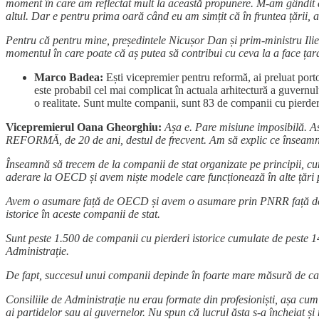
moment în care am reflectat mult la această propunere. M-am gândit da
altul. Dar e pentru prima oară când eu am simțit că în fruntea țării, a
Pentru că pentru mine, președintele Nicușor Dan și prim-ministru Ilie 
momentul în care poate că aș putea să contribui cu ceva la a face țar
Marco Badea:
Ești vicepremier pentru reformă, ai preluat port
este probabil cel mai complicat în actuala arhitectură a guvernului
o realitate. Sunt multe companii, sunt 83 de companii cu pierd
Vicepremierul Oana Gheorghiu:
Așa e. Pare misiune imposibilă. A
REFORMĂ, de 20 de ani, destul de frecvent. Am să explic ce înseamnă 
Înseamnă să trecem de la companii de stat organizate pe principii, cum
aderare la OECD și avem niște modele care funcționează în alte țări
Avem o asumare față de OECD și avem o asumare prin PNRR față de Co
istorice în aceste companii de stat.
Sunt peste 1.500 de companii cu pierderi istorice cumulate de peste 14
Administrație.
De fapt, succesul unui companii depinde în foarte mare măsură de cali
Consiliile de Administrație nu erau formate din profesioniști, așa cum
ai partidelor sau ai guvernelor. Nu spun că lucrul ăsta s-a încheiat și