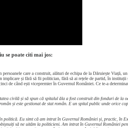
 se poate citi mai jos:
 persoanele care a construit, alături de echipa de la Dăruiește Viață, un s
mplicare și fără să fii politician, fără să ai rețele de partid, în instituți
 cinci de când ești vicepremier în Guvernul României. Ce te-a determinat s
atea civilă și să spun că spitalul ăla a fost construit din fonduri de la 
i român și este gestionat de stat român. E un spital public unde orice cop
n politică. Eu simt că am intrat în Guvernul României și, practic, în Ex
ișnuiți să ne uităm la politicieni. Am intrat în Guvernul României pen