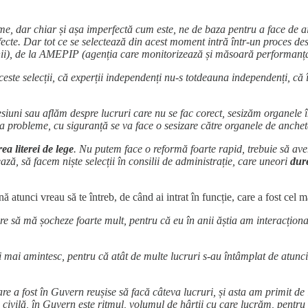
e, dar chiar și așa imperfectă cum este, ne de baza pentru a face de a
rfecte. Dar tot ce se selectează din acest moment intră într-un proces d
anii), de la AMEPIP (agenția care monitorizează și măsoară performanța 
este selecții, că experții independenți nu-s totdeauna independenți, că 
presiuni sau aflăm despre lucruri care nu se fac corect, sesizăm organel
ica probleme, cu siguranță se va face o sesizare către organele de anchetă
ea literei de lege
. Nu putem face o reformă foarte rapid, trebuie să ave
ză, să facem niște selecții în consilii de administrație, care uneori
dur
 atunci vreau să te întreb, de când ai intrat în funcție, care a fost cel
are să mă șocheze foarte mult, pentru că eu în anii ăștia am interacțion
ai amintesc, pentru că atât de multe lucruri s-au întâmplat de atunci,
e a fost în Guvern reușise să facă câteva lucruri, și asta am primit de
 civilă, în Guvern este ritmul, volumul de hârtii cu care lucrăm, pentru c