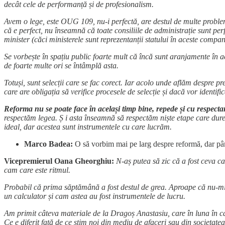
decât cele de performanță și de profesionalism.
Avem o lege, este OUG 109, nu-i perfectă, are destul de multe problem
că e perfect, nu înseamnă că toate consiliile de administrație sunt pe
minister (căci ministerele sunt reprezentanții statului în aceste comp
Se vorbește în spațiu public foarte mult că încă sunt aranjamente în ac
de foarte multe ori se întâmplă asta.
Totuși, sunt selecții care se fac corect. Iar acolo unde aflăm despre 
care are obligația să verifice procesele de selecție și dacă vor identif
Reforma nu se poate face în același timp bine, repede și cu respectar
respectăm legea. Ș i asta înseamnă să respectăm niște etape care durea
ideal, dar acestea sunt instrumentele cu care lucrăm.
Marco Badea:
O să vorbim mai pe larg despre reformă, dar până
Vicepremierul Oana Gheorghiu:
N-aș putea să zic că a fost ceva c
cam care este ritmul.
Probabil că prima săptămână a fost destul de grea. Aproape că nu-mi m
un calculator și cam astea au fost instrumentele de lucru.
Am primit câteva materiale de la Dragoș Anastasiu, care în luna în car
Ce e diferit față de ce știm noi din mediu de afaceri sau din societatea