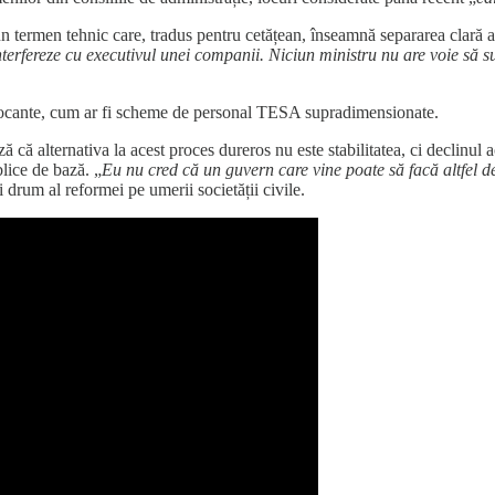
 termen tehnic care, tradus pentru cetățean, înseamnă separarea clară a ro
nterfereze cu executivul unei companii. Niciun ministru nu are voie să 
e șocante, cum ar fi scheme de personal TESA supradimensionate.
ă alternativa la acest proces dureros nu este stabilitatea, ci declinul a
blice de bază. „
Eu nu cred că un guvern care vine poate să facă altfel d
 drum al reformei pe umerii societății civile.