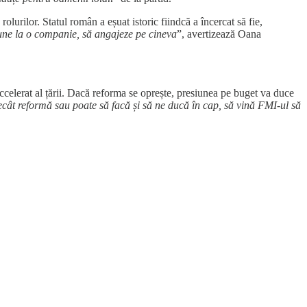
lurilor. Statul român a eșuat istoric fiindcă a încercat să fie,
sune la o companie, să angajeze pe cineva
”, avertizează Oana
ccelerat al țării. Dacă reforma se oprește, presiunea pe buget va duce
ecât reformă sau poate să facă și să ne ducă în cap, să vină FMI-ul să