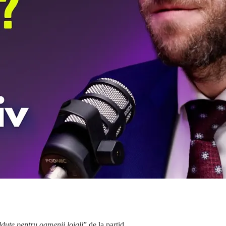
lduțe pentru oamenii loiali
” de la partid.