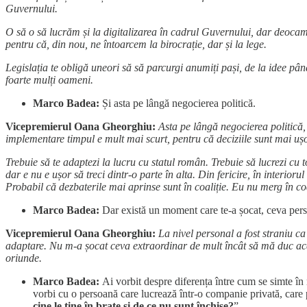
Guvernului.
O să o să lucrăm și la digitalizarea în cadrul Guvernului, dar deocamd
pentru că, din nou, ne întoarcem la birocrație, dar și la lege.
Legislația te obligă uneori să să parcurgi anumiți pași, de la idee pân
foarte mulți oameni.
Marco Badea:
Și asta pe lângă negocierea politică.
Vicepremierul Oana Gheorghiu:
Asta pe lângă negocierea politică, 
implementare timpul e mult mai scurt, pentru că deciziile sunt mai ușo
Trebuie să te adaptezi la lucru cu statul român. Trebuie să lucrezi cu to
dar e nu e ușor să treci dintr-o parte în alta. Din fericire, în interio
Probabil că dezbaterile mai aprinse sunt în coaliție. Eu nu merg în coa
Marco Badea:
Dar există un moment care te-a șocat, ceva pers
Vicepremierul Oana Gheorghiu:
La nivel personal a fost straniu 
adaptare. Nu m-a șocat ceva extraordinar de mult încât să mă duc acas
oriunde.
Marco Badea:
Ai vorbit despre diferența între cum se simte în
vorbi cu o persoană care lucrează într-o companie privată, care pl
cine le ține în brațe și de ce nu sunt închise?
”