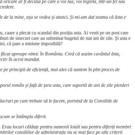
care ar fi decizia pe care o voi lua, voi regreta, într-un fel sau
ncredere.
de de la mine, așa se vedea și atunci. Și mi-am dat seama că ăsta e
 caare a plecat cu scandal din poziția asta. Ai venit pe un post care
iburi de sinecuri care au subminat bugetul de stat ani de zile. Și asta e
ei, că pare a misiune imposibilă?
a făcut aproape nimic în România. Cred că auzim cuvântul ăsta,
ctiv în acest mandat.
 pe principii de eficiență, mai ales că suntem în plin proces de
 român și față de țara asta, care suportă de ani de zile pierderi
ucruri pe care trebuie să le facem, pornind de la Consiliile de
acum se întâmpla diferit.
. Erau locuri călduțe pentru oamenii loiali sau pentru diferiți membri
rilor consiliilor de administrație nu se mai face pe alte criterii