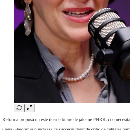
Reforma propusă nu este doar o bifare de jaloane PNRR, ci o necesita
Oana Gheorghiu punctează că succesul depinde critic de calitatea oamen