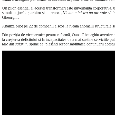
Un pilon esențial al acestei transformări este guvernanța corporativă, un
simultan, jucător, arbitru și antrenor. „
Niciun ministru nu are voie să i
Gheorghiu.
Analiza pilot pe 22 de companii a scos la iveală anomalii structural
Din poziția de vicepremier pentru reformă, Oana Gheorghiu avertizează c
la creșterea deficitului și la incapacitatea de a mai susține serviciile pu
taie din salarii
”, spune ea, plasând responsabilitatea continuării acestui