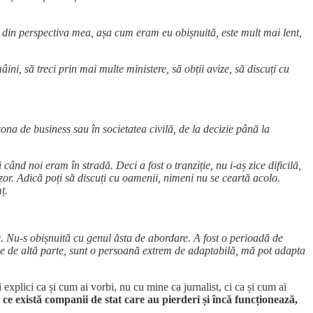
ă, din perspectiva mea, așa cum eram eu obișnuită, este mult mai lent,
ni, să treci prin mai multe ministere, să obții avize, să discuți cu
ona de business sau în societatea civilă, de la decizie până la
când noi eram în stradă. Deci a fost o tranziție, nu i-aș zice dificilă,
vizor. Adică poți să discuți cu oamenii, nimeni nu se ceartă acolo.
ț.
 Nu-s obișnuită cu genul ăsta de abordare. A fost o perioadă de
Pe de altă parte, sunt o persoană extrem de adaptabilă, mă pot adapta
xplici ca și cum ai vorbi, nu cu mine ca jurnalist, ci ca și cum ai
 există companii de stat care au pierderi și încă funcționează,