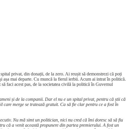
pital privat, din donații, de la zero. Ai reușit să demonstrezi că poți
i și așa mai departe. Cu muncă la fierul ierbii. Acum ai intrat în politică.
ă faci acest pas, de la societatea civilă la politică în Guvernul
oameni și de la companii. Dar el nu e un spital privat, pentru că știi că
il care merge se tratează gratuit. Ca să fie clar pentru ce a fost în
ecutiv. Nu mă simt un politician, nici nu cred că îmi doresc să să fiu
tru că a venit această propunere din partea premierului. A fost un