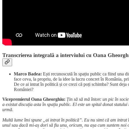
Transcrierea integrală a interviului cu Oana Gheorghiu
Marco Badea:
Ești recunoscută în spațiu public ca fiind una din
face ceva, la propriu, de la idee la lucru concret în România, prin i
De ce ai intrat în politică și ce crezi că poți schimba? Sunt deja
României?
Vicepremierul Oana Gheorghiu:
Țin să să mă întorc un pic în societ
a existat discuția asta în spațiu public. El este un spital donat statulu
urmă.
Multă lume îmi spune „ai intrat în politică”. Eu nu simt că am intrat î
unul sau dacă mi-aș dori să fiu unu, oricum, nu așa cum suntem noi ob