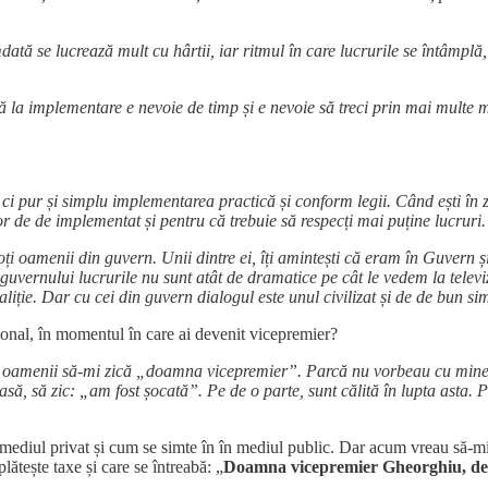
ată se lucrează mult cu hârtii, iar ritmul în care lucrurile se întâmpl
ă la implementare e nevoie de timp și e nevoie să treci prin mai multe mâi
ci pur și simplu implementarea practică și conform legii. Când ești în z
r de de implementat și pentru că trebuie să respecți mai puține lucruri.
ți oamenii din guvern. Unii dintre ei, îți amintești că eram în Guvern și 
rul guvernului lucrurile nu sunt atât de dramatice pe cât le vedem la tele
liție. Dar cu cei din guvern dialogul este unul civilizat și de de bun sim
onal, în momentul în care ai devenit vicepremier?
ca oamenii să-mi zică „doamna vicepremier”. Parcă nu vorbeau cu mine.
ă, să zic: „am fost șocată”. Pe de o parte, sunt călită în lupta asta. 
 mediul privat și cum se simte în în mediul public. Dar acum vreau să-mi e
ătește taxe și care se întreabă: „
Doamna vicepremier Gheorghiu, de ce