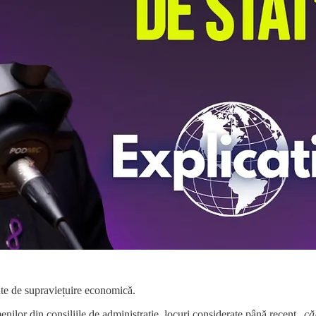
te de supraviețuire economică.
ilor din consiliile de administrație, locuri considerate până recent „
că