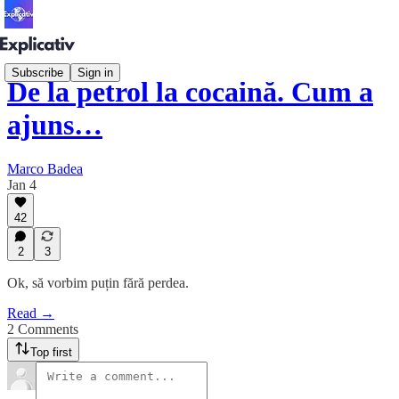
Subscribe
Sign in
De la petrol la cocaină. Cum a
ajuns…
Marco Badea
Jan 4
42
2
3
Ok, să vorbim puțin fără perdea.
Read →
2 Comments
Top first