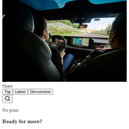
Comments
Restacks
Violeta
Sep 22, 2025
Foarte interesant. Pe cand un test si cu BYD Electric?
Reply
Share
Top
Latest
Discussions
No posts
Ready for more?