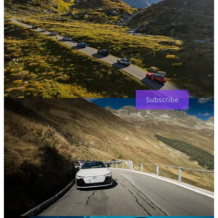
Experiența creată de colegii de la
Autocritica
e susținută de
:
OMV
eMotion
|
BT Leasing
|
Michelin
|
Server Config
Abonează-te mai jos ca să primești constant informații explicate +
analize și opinii despre ce se întâmplă cu lumea din jurul tău.
Subscribe
5
1
Share
Previous
Next
Discussion about this post