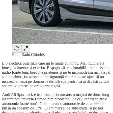
Foto: Radu Chindriș
E o electrică puternică care nu te minte cu nimic. Mai mult, arată
bine și la interior și exterior. E spațioasă, confortabilă, are un sistem
audio foarte bun, bordul e prietenos și nu te incomodează nici vizual
și nici tehnic, iar asistentul de siguranță chiar te poate ajuta să nu
încasezi amenzi pe drumurile din Elveția pentru că ai depășit cu doi
sau trei kilometri pe oră viteza legală.
Audi A6 Sportback e-tron este, prin urmare, o mașină de drum lung
cu care poți traversa Europa fără probleme. De ce? Pentru că are o
autonomie foarte bună. Noi am avut o autonomie de circa 600 de
km la un consum de 17%. Și am mers și pe autostradă, și pe trei
drumuri montane elvețiene parcă pictate, create în AI sau desprinse