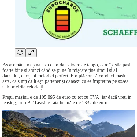
Aș asemăna mașina asta cu o dansatoare de tango, care își știe pașii
foarte bine și atunci când se pune în mișcare ține ritmul și al
dansului, dar și al melodiei perfect. E o plăcere să conduci mașina
asta, că simți că îi ești partener și dansezi cu ea împreună pe șosea
sub privirile celorlalți.
Prețul mașinii e de 105.895 de euro cu tot cu TVA, iar dacă vreți în
leasing, prin BT Leasing rata lunară e de 1332 de euro.