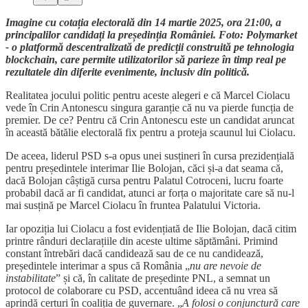
Imagine cu cotația electorală din 14 martie 2025, ora 21:00, a
principalilor candidați la președinția României. Foto: Polymarket
- o platformă descentralizată de predicții construită pe tehnologia
blockchain, care permite utilizatorilor să parieze în timp real pe
rezultatele din diferite evenimente, inclusiv din politică.
Realitatea jocului politic pentru aceste alegeri e că Marcel Ciolacu
vede în Crin Antonescu singura garanție că nu va pierde funcția de
premier. De ce? Pentru că Crin Antonescu este un candidat aruncat
în această bătălie electorală fix pentru a proteja scaunul lui Ciolacu.
De aceea, liderul PSD s-a opus unei susțineri în cursa prezidențială
pentru președintele interimar Ilie Bolojan, căci și-a dat seama că,
dacă Bolojan câștigă cursa pentru Palatul Cotroceni, lucru foarte
probabil dacă ar fi candidat, atunci ar forța o majoritate care să nu-l
mai susțină pe Marcel Ciolacu în fruntea Palatului Victoria.
Iar opoziția lui Ciolacu a fost evidențiată de Ilie Bolojan, dacă citim
printre rânduri declarațiile din aceste ultime săptămâni. Primind
constant întrebări dacă candidează sau de ce nu candidează,
președintele interimar a spus că România „
nu are nevoie de
instabilitate
” și că, în calitate de președinte PNL, a semnat un
protocol de colaborare cu PSD, accentuând ideea că nu vrea să
aprindă certuri în coaliția de guvernare. „
A folosi o conjunctură care