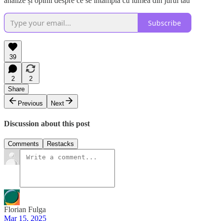
analize și opinii despre ce se întâmplă cu lumea din jurul tău
Subscribe
39
2
2
Share
Previous
Next
Discussion about this post
Comments
Restacks
Florian Fulga
Mar 15, 2025