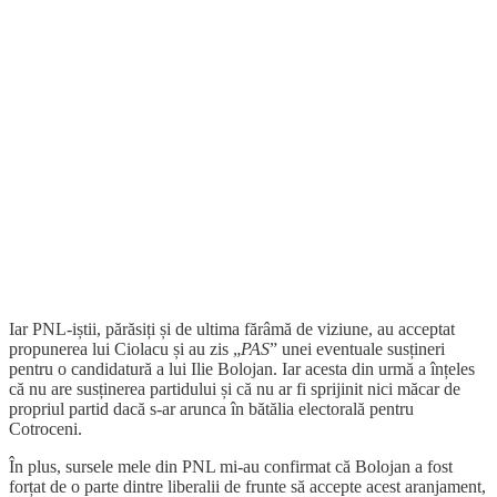
Iar PNL-iștii, părăsiți și de ultima fărâmă de viziune, au acceptat
propunerea lui Ciolacu și au zis „
PAS
” unei eventuale susțineri
pentru o candidatură a lui Ilie Bolojan. Iar acesta din urmă a înțeles
că nu are susținerea partidului și că nu ar fi sprijinit nici măcar de
propriul partid dacă s-ar arunca în bătălia electorală pentru
Cotroceni.
În plus, sursele mele din PNL mi-au confirmat că Bolojan a fost
forțat de o parte dintre liberalii de frunte să accepte acest aranjament,