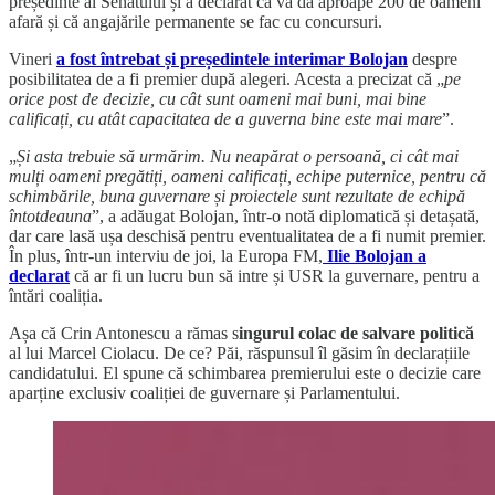
președinte al Senatului și a declarat că va da aproape 200 de oameni
afară și că angajările permanente se fac cu concursuri.
Vineri
a fost întrebat și președintele interimar Bolojan
despre
posibilitatea de a fi premier după alegeri. Acesta a precizat că „
pe
orice post de decizie, cu cât sunt oameni mai buni, mai bine
calificați, cu atât capacitatea de a guverna bine este mai mare
”.
„
Și asta trebuie să urmărim. Nu neapărat o persoană, ci cât mai
mulți oameni pregătiți, oameni calificați, echipe puternice, pentru că
schimbările, buna guvernare și proiectele sunt rezultate de echipă
întotdeauna
”, a adăugat Bolojan, într-o notă diplomatică și detașată,
dar care lasă ușa deschisă pentru eventualitatea de a fi numit premier.
În plus, într-un interviu de joi, la Europa FM,
Ilie Bolojan a
declarat
că ar fi un lucru bun să intre și USR la guvernare, pentru a
întări coaliția.
Așa că Crin Antonescu a rămas s
ingurul colac de salvare politică
al lui Marcel Ciolacu. De ce? Păi, răspunsul îl găsim în declarațiile
candidatului. El spune că schimbarea premierului este o decizie care
aparține exclusiv coaliției de guvernare și Parlamentului.