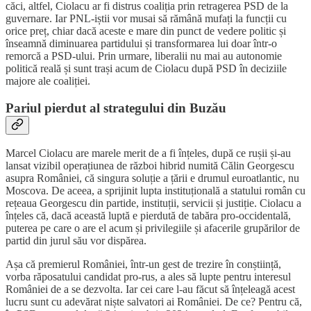
căci, altfel, Ciolacu ar fi distrus coaliția prin retragerea PSD de la
guvernare. Iar PNL-iștii vor musai să rămână mufați la funcții cu
orice preț, chiar dacă aceste e mare din punct de vedere politic și
înseamnă diminuarea partidului și transformarea lui doar într-o
remorcă a PSD-ului. Prin urmare, liberalii nu mai au autonomie
politică reală și sunt trași acum de Ciolacu după PSD în deciziile
majore ale coaliției.
Pariul pierdut al strategului din Buzău
Marcel Ciolacu are marele merit de a fi înțeles, după ce rușii și-au
lansat vizibil operațiunea de război hibrid numită Călin Georgescu
asupra României, că singura soluție a țării e drumul euroatlantic, nu
Moscova. De aceea, a sprijinit lupta instituțională a statului român cu
rețeaua Georgescu din partide, instituții, servicii și justiție. Ciolacu a
înțeles că, dacă această luptă e pierdută de tabăra pro-occidentală,
puterea pe care o are el acum și privilegiile și afacerile grupărilor de
partid din jurul său vor dispărea.
Așa că premierul României, într-un gest de trezire în conștiință,
vorba răposatului candidat pro-rus, a ales să lupte pentru interesul
României de a se dezvolta. Iar cei care l-au făcut să înțeleagă acest
lucru sunt cu adevărat niște salvatori ai României. De ce? Pentru că,