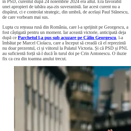
în PSD, curentul după 24 noiembrie 2024 era altul. Era favorabil
unei apropieri de tabăra așa-zis suveranistă. Iar acest curent nu a
dispărut, ci e controlat strategic, din umbră, de același Paul Stănescu,
de care vorbeam mai sus.
Lupta cu rețeaua rusă din România, care l-a sprijinit pe Georgescu, a
fost câștigată pentru un moment. Iar această victorie, anticipată deja
după ce
Parchetul l-a pus sub acuzare pe Călin Georgescu
, l-a
îmbătat pe Marcel Ciolacu, care a început să creadă că el reprezintă
nu doar prezentul, ci și viitorul la Palatul Victoria. Și că PSD și PNL
au suficientă forță să-l ducă în turul doi pe Crin Antonescu. O iluzie
fix ca cea din toamna anului trecut.