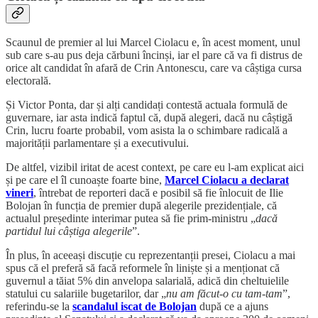
Scaunul de premier al lui Marcel Ciolacu e, în acest moment, unul
sub care s-au pus deja cărbuni încinși, iar el pare că va fi distrus de
orice alt candidat în afară de Crin Antonescu, care va câștiga cursa
electorală.
Și Victor Ponta, dar și alți candidați contestă actuala formulă de
guvernare, iar asta indică faptul că, după alegeri, dacă nu câștigă
Crin, lucru foarte probabil, vom asista la o schimbare radicală a
majorității parlamentare și a executivului.
De altfel, vizibil iritat de acest context, pe care eu l-am explicat aici
și pe care el îl cunoaște foarte bine,
Marcel Ciolacu a declarat
vineri
, întrebat de reporteri dacă e posibil să fie înlocuit de Ilie
Bolojan în funcția de premier după alegerile prezidențiale, că
actualul președinte interimar putea să fie prim-ministru „
dacă
partidul lui câștiga alegerile
”.
În plus, în aceeași discuție cu reprezentanții presei, Ciolacu a mai
spus că el preferă să facă reformele în liniște și a menționat că
guvernul a tăiat 5% din anvelopa salarială, adică din cheltuielile
statului cu salariile bugetarilor, dar „
nu am făcut-o cu tam-tam
”,
referindu-se la
scandalul iscat de Bolojan
după ce a ajuns