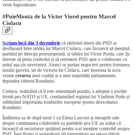
veste îngrozitoare.
#PuieMonta de la Victor Viorel pentru Marcel
Ciolacu
Scriam încă din 3 decembrie
că războiul intern din PSD se
desfășoară între tabăra lui Marcel Ciolacu, care încearcă să mențină
partidul pe direcția proeuropeană, și tabăra lui Victor Ponta, care își
dorește să preia controlul și să orienteze PSD spre o colaborare cu
polul așa-zis suveranist. Atunci se purtau negocieri pentru formarea
noului guvern, iar de victoria lui Ciolacu, care însemna la acea
vreme
crearea
unei coaliții și a unei majorități parlamentare,
depindea viitorul României.
Ciolacu, realizând că îi este amenințată poziția, a adoptat o poziție
fermă pro-NATO și UE, condamnând regimul lui Vladimir Putin și
subliniind importanța fondurilor europene pentru dezvoltarea
României.
Întâlnirea sa de după turul 1 cu Elena Lasconi și mesajele sale
despre continuarea colaborării cu partidele pro-UE au arătat că
încearcă să securizeze sprijinul pentru a-și menține controlul asupra
PSD. Însă Ponta și susținătorii săi transmiteau un mesaj diferit,