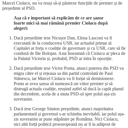
Marcel Ciolacu, nu va reuși să-și păstreze funcțiile de premier și de
președinte al PSD.
Așa că e important să explicăm de ce are șanse
foarte mici să mai rămână premier Ciolacu după
alegeri:
Dacă președinte iese Nicușor Dan, Elena Lasconi va fi
executată de la conducerea USR, iar actualul primar al
Capitalei ar forța o coaliție de guvernare și cu USR, care să fie
condusă de Ilie Bolojan. Asta înseamnă că Ciolacu ar pleca de
la Palatul Victoria și, probabil, PSD ar intra în opoziție.
Dacă președinte iese Victor Ponta, atunci puterea din PSD va
migra către el și rețeaua sa din partid controlată de Paul
Stănescu, iar Marcel Ciolacu va fi forțat să demisioneze.
Ponta ar avea șansa să numească un viitor premier și să
distrugă actuala coaliție, reușind astfel să ducă la capăt planul
din decembrie, acela de a muta PSD-ul spre polul așa-zis
suveranist.
Dacă iese George Simion președinte, atunci majoritatea
parlamentară și guvernul s-ar schimba inevitabil, iar polul așa-
zis suveranist ar pune stăpânire pe România. Nici Ciolacu,
nici altă forță politică proeuropeană nu ar fi la adăpost de