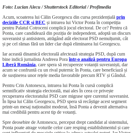
Foto: Lucian Alecu / Shutterstock Editorial / Profimedia
Acum, scoaterea lui Călin Georgescu din cursa prezidențială
prin
deciziile CCR și BEC
și intrarea lui Victor Ponta în competiția
pentru Palatul Cotroceni complică jocul electoral. De ce? Pentru că
Ponta, care candidează din poziția de independent, adoptă un discurs
suveranist și antisistem, atrăgând atât electorat PSD nemulțumit, cât
și pe cel rămas fără un lider clar după eliminarea lui Georgescu.
Iar această dinamică electorală afectează strategia PSD, după cum
bine indică jurnalista Andreea Pora
într-o analiză pentru Europa
Liberă România
, care spera să recupereze votanții suveraniști, dar
acum se confruntă cu un rival puternic în Ponta, care beneficiază și
de susținerea unor rețele media favorabile precum RTV și Gândul.
Pentru Crin Antonescu, intrarea lui Ponta în cursă complică
semnificativ strategia electorală, mai ales în ceea ce privește
recuperarea electoratului PSD care migrase spre curentul suveranist.
În lipsa lui Călin Georgescu, PSD spera să recâștige acest segment
printr-un mesaj naționalist moderat, însă Ponta a devenit alternativa
mai credibilă pentru acest tip de votanți.
Spre deosebire de Antonescu, perceput drept candidat al sistemului,
Ponta poate atrage voturile celor care resping establishmentul și care
sunt influențați de mesajele critice la adresa actualei puteri. Iar Victor