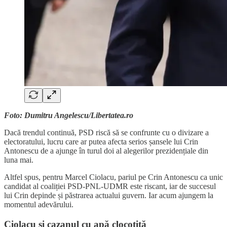
Foto: Dumitru Angelescu/Libertatea.ro
Dacă trendul continuă, PSD riscă să se confrunte cu o divizare a
electoratului, lucru care ar putea afecta serios șansele lui Crin
Antonescu de a ajunge în turul doi al alegerilor prezidențiale din
luna mai.
Altfel spus, pentru Marcel Ciolacu, pariul pe Crin Antonescu ca unic
candidat al coaliției PSD-PNL-UDMR este riscant, iar de succesul
lui Crin depinde și păstrarea actualui guvern. Iar acum ajungem la
momentul adevărului.
Ciolacu și cazanul cu apă clocotită