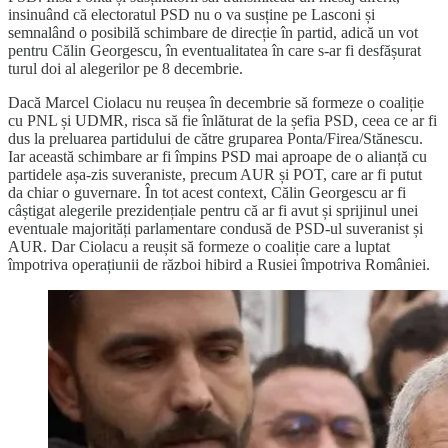
insinuând că electoratul PSD nu o va susține pe Lasconi și
semnalând o posibilă schimbare de direcție în partid, adică un vot
pentru Călin Georgescu, în eventualitatea în care s-ar fi desfășurat
turul doi al alegerilor pe 8 decembrie.
Dacă Marcel Ciolacu nu reușea în decembrie să formeze o coaliție
cu PNL și UDMR, risca să fie înlăturat de la șefia PSD, ceea ce ar fi
dus la preluarea partidului de către gruparea Ponta/Firea/Stănescu.
Iar această schimbare ar fi împins PSD mai aproape de o alianță cu
partidele așa-zis suveraniste, precum AUR și POT, care ar fi putut
da chiar o guvernare. În tot acest context, Călin Georgescu ar fi
câștigat alegerile prezidențiale pentru că ar fi avut și sprijinul unei
eventuale majorități parlamentare condusă de PSD-ul suveranist și
AUR. Dar Ciolacu a reușit să formeze o coaliție care a luptat
împotriva operațiunii de război hibird a Rusiei împotriva României.