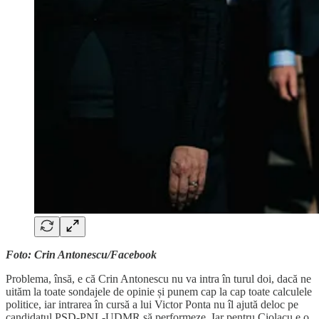
Foto: Crin Antonescu/Facebook
Problema, însă, e că Crin Antonescu nu va intra în turul doi, dacă ne
uităm la toate sondajele de opinie și punem cap la cap toate calculele
politice, iar intrarea în cursă a lui Victor Ponta nu îl ajută deloc pe
candidatul PSD-PNL-UDMR să performeze. Iar pentru Ciolacu e o