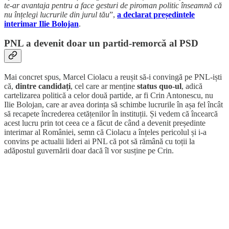
te-ar avantaja pentru a face gesturi de piroman politic înseamnă că
nu înțelegi lucrurile din jurul tău
”,
a declarat președintele
interimar Ilie Bolojan
.
PNL a devenit doar un partid-remorcă al PSD
Mai concret spus, Marcel Ciolacu a reușit să-i convingă pe PNL-iști
că,
dintre candidați
, cel care ar menține
status quo-ul
, adică
cartelizarea politică a celor două partide, ar fi Crin Antonescu, nu
Ilie Bolojan, care ar avea dorința să schimbe lucrurile în așa fel încât
să recapete încrederea cetățenilor în instituții. Și vedem că încearcă
acest lucru prin tot ceea ce a făcut de când a devenit președinte
interimar al României, semn că Ciolacu a înțeles pericolul și i-a
convins pe actualii lideri ai PNL că pot să rămână cu toții la
adăpostul guvernării doar dacă îl vor susține pe Crin.