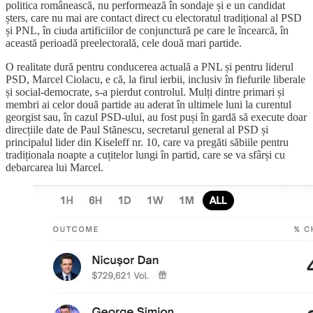
politica românească, nu performează în sondaje și e un candidat
șters, care nu mai are contact direct cu electoratul tradițional al PSD
și PNL, în ciuda artificiilor de conjunctură pe care le încearcă, în
această perioadă preelectorală, cele două mari partide.
O realitate dură pentru conducerea actuală a PNL și pentru liderul
PSD, Marcel Ciolacu, e că, la firul ierbii, inclusiv în fiefurile liberale
și social-democrate, s-a pierdut controlul. Mulți dintre primari și
membri ai celor două partide au aderat în ultimele luni la curentul
georgist sau, în cazul PSD-ului, au fost puși în gardă să execute doar
direcțiile date de Paul Stănescu, secretarul general al PSD și
principalul lider din Kiseleff nr. 10, care va pregăti săbiile pentru
tradiționala noapte a cuțitelor lungi în partid, care se va sfârși cu
debarcarea lui Marcel.