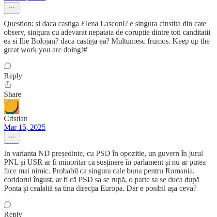
Question: si daca castiga Elena Lasconi? e singura cinstita din cate
observ, singura cu adevarat nepatata de coruptie dintre toti canditatii
ea si Ilie Bolojan? daca castiga ea? Multumesc frumos. Keep up the
great work you are doing!#
Reply
Share
Cristian
Mar 15, 2025
In varianta ND președinte, cu PSD în opozitie, un guvern în jurul
PNL și USR ar fi minoritar ca susținere în parlament și nu ar putea
face mai nimic. Probabil ca singura cale buna pentru Romania,
coridorul îngust, ar fi că PSD sa se rupă, o parte sa se duca după
Ponta și cealaltă sa tina direcția Europa. Dar e posibil așa ceva?
Reply