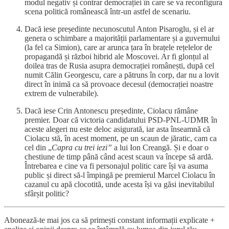
modul negativ și contrar democrației în care se va reconfigura
scena politică românească într-un astfel de scenariu.
Dacă iese președinte necunoscutul Anton Pisaroglu, și el ar
genera o schimbare a majorității parlamentare și a guvernului
(la fel ca Simion), care ar arunca țara în brațele rețelelor de
propagandă și război hibrid ale Moscovei. Ar fi glonțul al
doilea tras de Rusia asupra democrației românești, după cel
numit Călin Georgescu, care a pătruns în corp, dar nu a lovit
direct în inimă ca să provoace decesul (democrației noastre
extrem de vulnerabile).
Dacă iese Crin Antonescu președinte, Ciolacu rămâne
premier. Doar că victoria candidatului PSD-PNL-UDMR în
aceste alegeri nu este deloc asigurată, iar asta înseamnă că
Ciolacu stă, în acest moment, pe un scaun de jăratic, cam ca
cel din „
Capra cu trei iezi”
a lui Ion Creangă. Și e doar o
chestiune de timp până când acest scaun va începe să ardă.
Întrebarea e cine va fi personajul politic care își va asuma
public și direct să-l împingă pe premierul Marcel Ciolacu în
cazanul cu apă clocotită, unde acesta își va găsi inevitabilul
sfârșit politic?
Abonează-te mai jos ca să primești constant informații explicate +