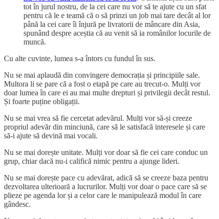
tot în jurul nostru, de la cei care nu vor să te ajute cu un sfat
pentru că le e teamă că o să prinzi un job mai tare decât al lor
până la cei care îi înjură pe livratorii de mâncare din Asia,
spunând despre aceștia că au venit să ia românilor locurile de
muncă.
Cu alte cuvinte, lumea s-a întors cu fundul în sus.
Nu se mai aplaudă din convingere democrația și principiile sale.
Multora li se pare că a fost o etapă pe care au trecut-o. Mulți vor
doar lumea în care ei au mai multe drepturi și privilegii decât restul.
Și foarte puține obligații.
Nu se mai vrea să fie cercetat adevărul. Mulți vor să-și creeze
propriul adevăr din minciună, care să le satisfacă interesele și care
să-i ajute să devină mai vocali.
Nu se mai dorește unitate. Mulți vor doar să fie cei care conduc un
grup, chiar dacă nu-i califică nimic pentru a ajunge lideri.
Nu se mai dorește pace cu adevărat, adică să se creeze baza pentru
dezvoltarea ulterioară a lucrurilor. Mulți vor doar o pace care să se
plieze pe agenda lor și a celor care le manipulează modul în care
gândesc.