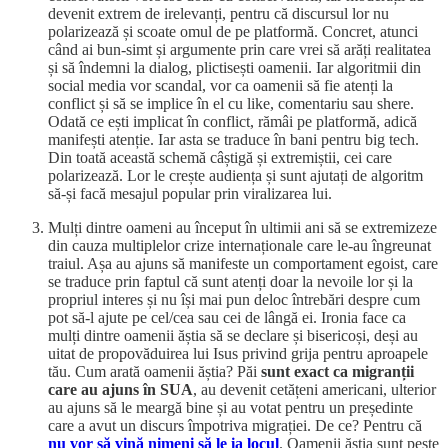
devenit extrem de irelevanți, pentru că discursul lor nu
polarizează și scoate omul de pe platformă. Concret, atunci
când ai bun-simt și argumente prin care vrei să arăți realitatea
și să îndemni la dialog, plictisești oamenii. Iar algoritmii din
social media vor scandal, vor ca oamenii să fie atenți la
conflict și să se implice în el cu like, comentariu sau shere.
Odată ce ești implicat în conflict, rămâi pe platformă, adică
manifești atenție. Iar asta se traduce în bani pentru big tech.
Din toată această schemă câștigă și extremiștii, cei care
polarizează. Lor le crește audiența și sunt ajutați de algoritm
să-și facă mesajul popular prin viralizarea lui.
Mulți dintre oameni au început în ultimii ani să se extremizeze
din cauza multiplelor crize internaționale care le-au îngreunat
traiul. Așa au ajuns să manifeste un comportament egoist, care
se traduce prin faptul că sunt atenți doar la nevoile lor și la
propriul interes și nu își mai pun deloc întrebări despre cum
pot să-l ajute pe cel/cea sau cei de lângă ei. Ironia face ca
mulți dintre oamenii ăștia să se declare și bisericoși, deși au
uitat de propovăduirea lui Isus privind grija pentru aproapele
tău. Cum arată oamenii ăștia? Păi
sunt exact ca migranții
care au ajuns în SUA
, au devenit cetățeni americani, ulterior
au ajuns să le meargă bine și au votat pentru un președinte
care a avut un discurs împotriva migrației. De ce? Pentru că
nu vor să vină nimeni să le ia locul
. Oamenii ăștia sunt peste