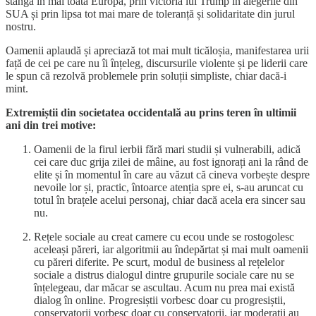
stânga în mai toată Europa, prin victoria lui Trump în alegerile din
SUA și prin lipsa tot mai mare de toleranță și solidaritate din jurul
nostru.
Oamenii aplaudă și apreciază tot mai mult ticăloșia, manifestarea urii
față de cei pe care nu îi înțeleg, discursurile violente și pe liderii care
le spun că rezolvă problemele prin soluții simpliste, chiar dacă-i
mint.
Extremiștii din societatea occidentală au prins teren în ultimii
ani din trei motive:
Oamenii de la firul ierbii fără mari studii și vulnerabili, adică
cei care duc grija zilei de mâine, au fost ignorați ani la rând de
elite și în momentul în care au văzut că cineva vorbește despre
nevoile lor și, practic, întoarce atenția spre ei, s-au aruncat cu
totul în brațele acelui personaj, chiar dacă acela era sincer sau
nu.
Rețele sociale au creat camere cu ecou unde se rostogolesc
aceleași păreri, iar algoritmii au îndepărtat și mai mult oamenii
cu păreri diferite. Pe scurt, modul de business al rețelelor
sociale a distrus dialogul dintre grupurile sociale care nu se
înțelegeau, dar măcar se ascultau. Acum nu prea mai există
dialog în online. Progresiștii vorbesc doar cu progresiștii,
conservatorii vorbesc doar cu conservatorii, iar moderații au