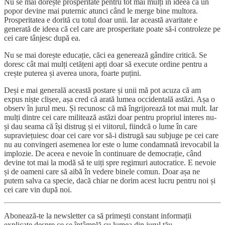
Nu se mai dorește prosperitate pentru tot mai mulți în ideea că un
popor devine mai puternic atunci când le merge bine multora.
Prosperitatea e dorită cu totul doar unii. Iar această avaritate e
generată de ideea că cel care are prosperitate poate să-i controleze pe
cei care tânjesc după ea.
Nu se mai dorește educație, căci ea generează gândire critică. Se
doresc cât mai mulți cetățeni apți doar să execute ordine pentru a
crește puterea și averea unora, foarte puțini.
Deși e mai generală această postare și unii mă pot acuza că am
expus niște clișee, așa cred că arată lumea occidentală astăzi. Așa o
observ în jurul meu. Și recunosc că mă îngrijorează tot mai mult. Iar
mulți dintre cei care militează astăzi doar pentru propriul interes nu-
și dau seama că își distrug și ei viitorul, fiindcă o lume în care
supraviețuiesc doar cei care vor să-i distrugă sau subjuge pe cei care
nu au convingeri asemenea lor este o lume condamnată irevocabil la
implozie. De aceea e nevoie în continuare de democrație, când
devine tot mai la modă să te uiți spre regimuri autocratice. E nevoie
și de oameni care să aibă în vedere binele comun. Doar așa ne
putem salva ca specie, dacă chiar ne dorim acest lucru pentru noi și
cei care vin după noi.
Abonează-te la newsletter ca să primești constant informații
explicate despre ce se întâmplă cu lumea din jurul tău.