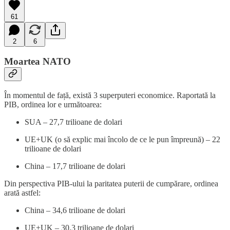
61
2
6
Moartea NATO
În momentul de față, există 3 superputeri economice. Raportată la
PIB, ordinea lor e următoarea:
SUA – 27,7 trilioane de dolari
UE+UK (o să explic mai încolo de ce le pun împreună) – 22
trilioane de dolari
China – 17,7 trilioane de dolari
Din perspectiva PIB-ului la paritatea puterii de cumpărare, ordinea
arată astfel:
China – 34,6 trilioane de dolari
UE+UK – 30,3 trilioane de dolari