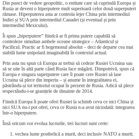
Din punct de vedere geopolitic, o entitate care să cuprindă Europa și
Rusia ar deveni o hiperputere mult superioară celor două superputeri
rămase. Hiperputerea asta ar controla lejer China prin intermediul
Indiei și SUA prin intermediul Canadei (și eventual și prin
intermediul Mexicului).
Îi spun „hiperputere” fiindcă ar fi prima putere capabilă să
controleze simultan ambele oceane strategice – Atlanticul și
Pacificul. Practic ar fi hegemonul absolut – deci de departe cea mai
stabilă lume unipolară imaginabilă în contextul actual.
Prin asta nu spun că Europa ar trebui să cedeze Rusiei Ucraina sau
să se uite în altă parte când Rusia face măgării. Dimpotrivă, spun că
Europa e singura superputere care îi poate cere Rusiei să lase
Ucraina să plece din imperiu – și anume în integralitatea ei,
păstrându-și tot teritoriul ocupat în prezent de Rusia. Adică să plece
respectându-i-se granițele de dinainte de 2014.
Fiindcă Europa îi poate oferi Rusiei la schimb ceva ce nici China și
nici SUA nu-i pot oferi, ceva ce Rusia n-a avut niciodată: integrarea
într-o hiperputere.
Însă oricum vor evolua lucrurile, trei lucruri sunt certe:
vechea lume postbelică a murit, deci inclusiv NATO a murit;