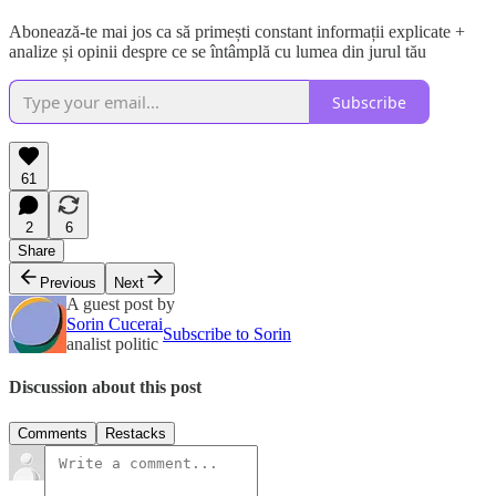
Abonează-te mai jos ca să primești constant informații explicate +
analize și opinii despre ce se întâmplă cu lumea din jurul tău
Subscribe
61
2
6
Share
Previous
Next
A guest post by
Sorin Cucerai
Subscribe to Sorin
analist politic
Discussion about this post
Comments
Restacks