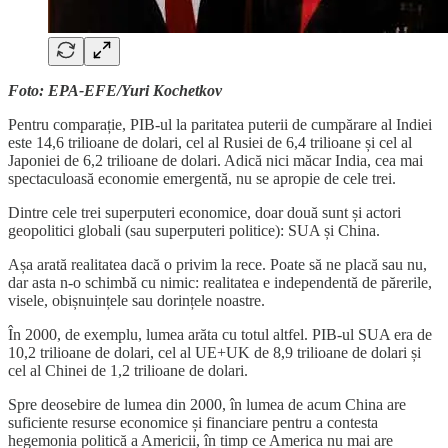
Foto: EPA-EFE/Yuri Kochetkov
Pentru comparație, PIB-ul la paritatea puterii de cumpărare al Indiei
este 14,6 trilioane de dolari, cel al Rusiei de 6,4 trilioane și cel al
Japoniei de 6,2 trilioane de dolari. Adică nici măcar India, cea mai
spectaculoasă economie emergentă, nu se apropie de cele trei.
Dintre cele trei superputeri economice, doar două sunt și actori
geopolitici globali (sau superputeri politice): SUA și China.
Așa arată realitatea dacă o privim la rece. Poate să ne placă sau nu,
dar asta n-o schimbă cu nimic: realitatea e independentă de părerile,
visele, obișnuințele sau dorințele noastre.
În 2000, de exemplu, lumea arăta cu totul altfel. PIB-ul SUA era de
10,2 trilioane de dolari, cel al UE+UK de 8,9 trilioane de dolari și
cel al Chinei de 1,2 trilioane de dolari.
Spre deosebire de lumea din 2000, în lumea de acum China are
suficiente resurse economice și financiare pentru a contesta
hegemonia politică a Americii, în timp ce America nu mai are