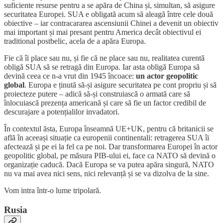
suficiente resurse pentru a se apăra de China și, simultan, să asigure
securitatea Europei. SUA e obligată acum să aleagă între cele două
obiective – iar contracararea ascensiunii Chinei a devenit un obiectiv
mai important și mai presant pentru America decât obiectivul ei
traditional postbelic, acela de a apăra Europa.
Fie că îi place sau nu, și fie că ne place sau nu, realitatea curentă
obligă SUA să se retragă din Europa. Iar asta obligă Europa să
devină ceea ce n-a vrut din 1945 încoace:
un actor geopolitic
global
. Europa e ținută să-și asigure securitatea pe cont propriu și să
proiecteze putere – adică să-și construiască o armată care să
înlocuiască prezența americană și care să fie un factor credibil de
descurajare a potențialilor invadatori.
În contextul ăsta, Europa înseamnă UE+UK, pentru că britanicii se
află în aceeași situație ca europenii continentali: retragerea SUA îi
afectează și pe ei la fel ca pe noi. Dar transformarea Europei în actor
geopolitic global, pe măsura PIB-ului ei, face ca NATO să devină o
organizație caducă. Dacă Europa se va putea apăra singură, NATO
nu va mai avea nici sens, nici relevanță și se va dizolva de la sine.
Vom intra într-o lume tripolară.
Rusia