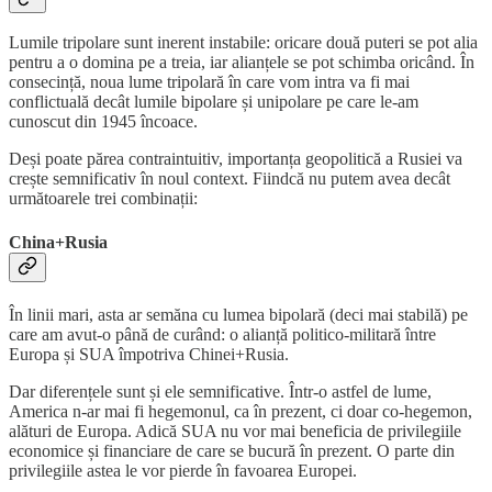
Lumile tripolare sunt inerent instabile: oricare două puteri se pot alia
pentru a o domina pe a treia, iar alianțele se pot schimba oricând. În
consecință, noua lume tripolară în care vom intra va fi mai
conflictuală decât lumile bipolare și unipolare pe care le-am
cunoscut din 1945 încoace.
Deși poate părea contraintuitiv, importanța geopolitică a Rusiei va
crește semnificativ în noul context. Fiindcă nu putem avea decât
următoarele trei combinații:
China+Rusia
În linii mari, asta ar semăna cu lumea bipolară (deci mai stabilă) pe
care am avut-o până de curând: o alianță politico-militară între
Europa și SUA împotriva Chinei+Rusia.
Dar diferențele sunt și ele semnificative. Într-o astfel de lume,
America n-ar mai fi hegemonul, ca în prezent, ci doar co-hegemon,
alături de Europa. Adică SUA nu vor mai beneficia de privilegiile
economice și financiare de care se bucură în prezent. O parte din
privilegiile astea le vor pierde în favoarea Europei.