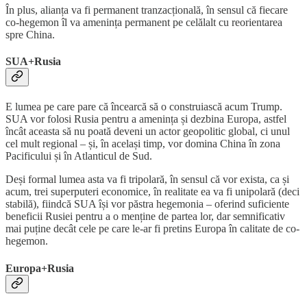
În plus, alianța va fi permanent tranzacțională, în sensul că fiecare
co-hegemon îl va amenința permanent pe celălalt cu reorientarea
spre China.
SUA+Rusia
E lumea pe care pare că încearcă să o construiască acum Trump.
SUA vor folosi Rusia pentru a amenința și dezbina Europa, astfel
încât aceasta să nu poată deveni un actor geopolitic global, ci unul
cel mult regional – și, în același timp, vor domina China în zona
Pacificului și în Atlanticul de Sud.
Deși formal lumea asta va fi tripolară, în sensul că vor exista, ca și
acum, trei superputeri economice, în realitate ea va fi unipolară (deci
stabilă), fiindcă SUA își vor păstra hegemonia – oferind suficiente
beneficii Rusiei pentru a o menține de partea lor, dar semnificativ
mai puține decât cele pe care le-ar fi pretins Europa în calitate de co-
hegemon.
Europa+Rusia