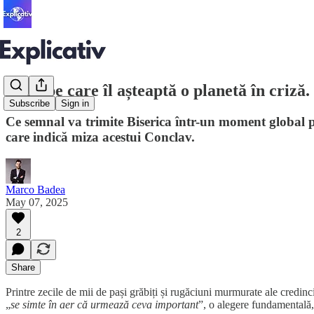
Papa pe care îl așteaptă o planetă în criză
Subscribe
Sign in
Ce semnal va trimite Biserica într-un moment global p
care indică miza acestui Conclav.
Marco Badea
May 07, 2025
2
Share
Printre zecile de mii de pași grăbiți și rugăciuni murmurate ale credin
„
se simte în aer că urmează ceva important
”, o alegere fundamentală,