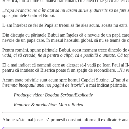
Biserica, într-o lume cu atâtea frământări, cu atâtea crize și cu atâtea că
„
Papa Francisc ne-a învățat să nu lăsăm știrile și durerile să ne fur
spus părintele Gabriel Buboi.
L-am întrebat ce fel de Papă ar trebui să fie ales acum, acesta nu ezită
Din discuția cu părintele Bubui am înțeles că e nevoie de un papă care 
nevoie de un papă care, în miezul haosului global, să nu se teamă de c
Pentru români, spune părintele Bubui, acest moment trece dincolo de c
vadă, ci să creadă, fie și pentru o clipă, că e posibilă o unitate. Că toți
El a mai indicat că oamenii care au alergat să-l vadă pe Ioan Paul al II-
pentru că intuiesc că Biserica poate fi un spațiu de reconciliere. „
Nu vo
Acum toate privirile sunt acum spre hornul Capelei Sixtine. „
Fumul al
însemna începutul unei noi pagini de istorie
”, a mai indicat părintele.
Producție video: Bogdan Șerban/Explicativ
Reporter & producător: Marco Badea
Abonează-te mai jos ca să primești constant informații explicate + anal