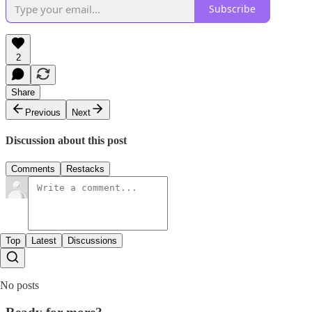
Subscribe
2
Share
Previous
Next
Discussion about this post
Comments
Restacks
Top
Latest
Discussions
No posts