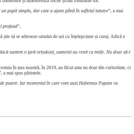
 oamenilor și ameliorează fricile și/sau frustrările lor.
 un papă simplu, dar care a ajuns până în sufletul tuturor
”, a mai
al profund
”.
ă știe să se adreseze omului de azi cu înțelepciune și curaj. Adică e
dacă suntem o țară ortodoxă, oamenii au venit cu miile. Nu doar să-l
estuia în țara noastră, în 2019, au făcut asta nu doar din curiozitate, ci
”, a mai spus părintele.
 și de putere. Iar momentul în care vom auzi Habemus Papam va