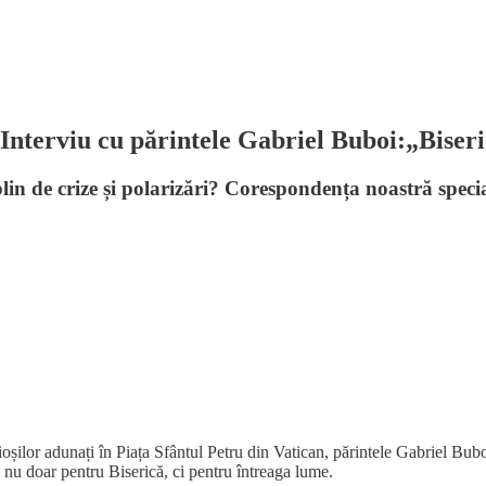
. Interviu cu părintele Gabriel Buboi:„Biseri
lin de crize și polarizări? Corespondența noastră speci
cioșilor adunați în Piața Sfântul Petru din Vatican, părintele Gabriel B
 nu doar pentru Biserică, ci pentru întreaga lume.