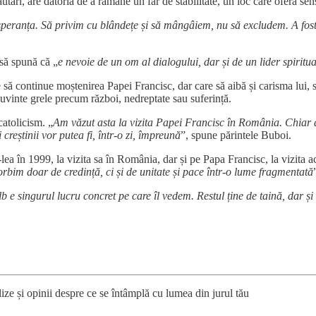
utări, are datoria de a rămâne un far de stabilitate, un loc care oferă sens
e speranța. Să privim cu blândețe și să mângâiem, nu să excludem. A fost
 să spună că „
e nevoie de un om al dialogului, dar și de un lider spiritu
să continue moștenirea Papei Francisc, dar care să aibă și carisma lui, s
uvinte grele precum război, nedreptate sau suferință.
atolicism. „
Am văzut asta la vizita Papei Francisc în România. Chiar 
 creștinii vor putea fi, într-o zi, împreună
”, spune părintele Buboi.
lea în 1999, la vizita sa în România, dar și pe Papa Francisc, la vizita ac
rbim doar de credință, ci și de unitate și pace într-o lume fragmentată
b e singurul lucru concret pe care îl vedem. Restul ține de taină, dar
ize și opinii despre ce se întâmplă cu lumea din jurul tău