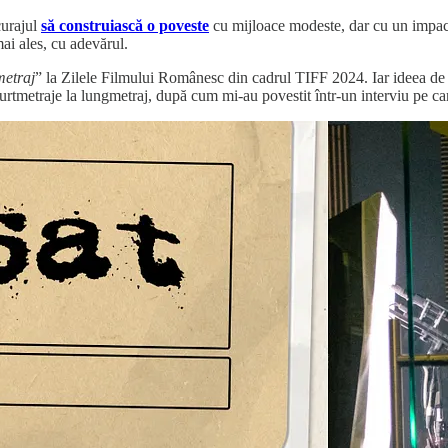
curajul
să construiască o poveste
cu mijloace modeste, dar cu un impact 
mai ales, cu adevărul.
metraj
” la Zilele Filmului Românesc din cadrul TIFF 2024. Iar ideea de a
urtmetraje la lungmetraj, după cum mi-au povestit într-un interviu pe car