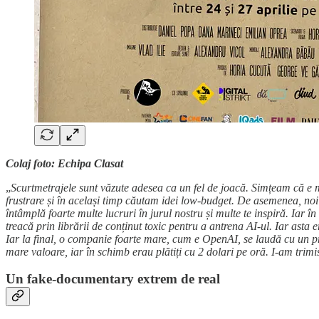
Colaj foto: Echipa Clasat
„
Scurtmetrajele sunt văzute adesea ca un fel de joacă. Simțeam că e 
frustrare și în același timp căutam idei low-budget. De asemenea, noi
întâmplă foarte multe lucruri în jurul nostru și multe te inspiră. Iar
treacă prin librării de conținut toxic pentru a antrena AI-ul. Iar asta 
Iar la final, o companie foarte mare, cum e OpenAI, se laudă cu un pr
mare valoare, iar în schimb erau plătiți cu 2 dolari pe oră. I-am trimi
Un fake-documentary extrem de real