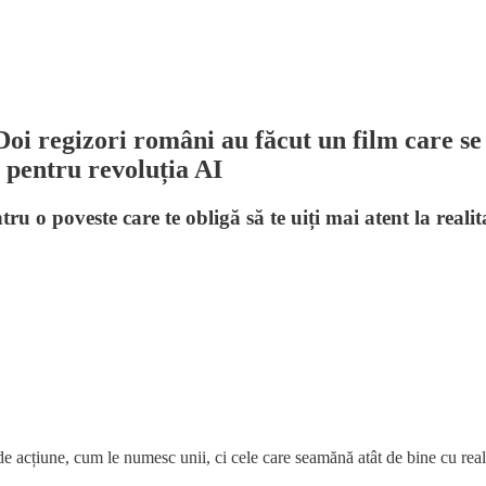
oi regizori români au făcut un film care se 
m pentru revoluția AI
ru o poveste care te obligă să te uiți mai atent la realit
e acțiune, cum le numesc unii, ci cele care seamănă atât de bine cu reali