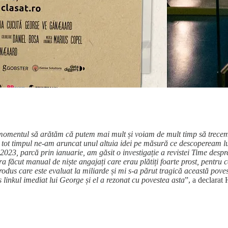
momentul să arătăm că putem mai mult și voiam de mult timp să trecem 
 tot timpul ne-am aruncat unul altuia idei pe măsură ce descopeream lucr
 în 2023, parcă prin ianuarie, am găsit o investigație a revistei Time 
era făcut manual de niște angajați care erau plătiți foarte prost, pentru 
odus care este evaluat la miliarde și mi s-a părut tragică această pove
s linkul imediat lui George și el a rezonat cu povestea asta
”, a declarat 