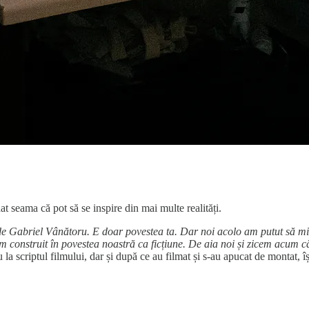
at seama că pot să se inspire din mai multe realități.
de Gabriel Vânătoru. E doar povestea ta. Dar noi acolo am putut să mix
m construit în povestea noastră ca ficțiune. De aia noi și zicem acum că
 la scriptul filmului, dar și după ce au filmat și s-au apucat de montat, 