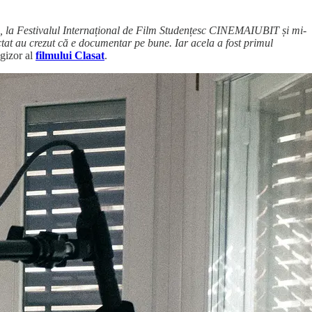
ră, la Festivalul Internațional de Film Studențesc CINEMAIUBIT și mi-
ctat au crezut că e documentar pe bune. Iar acela a fost primul
gizor al
filmului Clasat
.