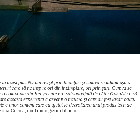
la acest pas. Nu am reușit prin finanțări și cumva se aduna așa o
uri care să ne inspire ori din întâmplare, ori prin știri. Cumva se
despre o companie din Kenya care era sub-angajată de către OpenAI ca să
care această experiență a devenit o traumă și care au fost lăsați baltă.
ste a unor oameni care au ajutat la dezvoltarea unui produs tech de
Horia Cucută, unul din regizorii filmului.