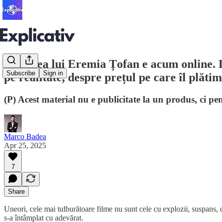
Povestea lui Eremia Țofan e acum online. D
Subscribe
Sign in
pe realitate, despre prețul pe care îl plăti
(P) Acest material nu e publicitate la un produs, ci pent
Marco Badea
Apr 25, 2025
7
Share
Uneori, cele mai tulburătoare filme nu sunt cele cu explozii, suspans, d
s-a întâmplat cu adevărat.