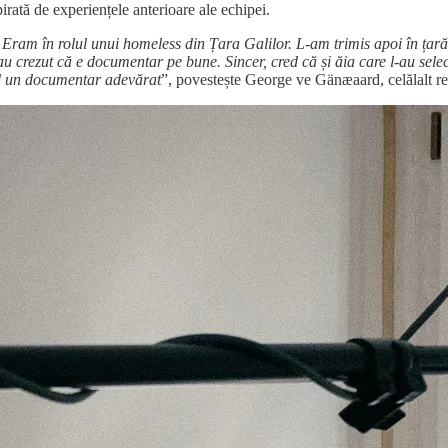
spirată de experiențele anterioare ale echipei.
u. Eram în rolul unui homeless din Țara Galilor. L-am trimis apoi în ța
u crezut că e documentar pe bune. Sincer, cred că și ăia care l-au sele
ăd un documentar adevărat
”, povestește George ve Gänæaard, celălalt re