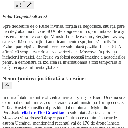
Foto: GeopoliticalCen/X
Spre deosebire de o Rusie învinsă, forțată să negocieze, situația pare
mai degrabă una în care SUA oferă agresorului oportunitatea de a-și
prezenta propriile condiții. Ministrul rus de externe, Serghei Lavrov,
care se află sub sancțiuni americane pentru sprijinul său activ în
război, participă la discuții, ceea ce subliniază poziția Rusiei. SUA
afirmă că scopul este de a testa seriozitatea Moscovei în privința
încheierii invaziei, dar Rusia va folosi această imagine a negocierilor
pentru a demonstra că izolarea sa internațională a fost temporară și
că își recapătă influența globală.
Nemulțumirea justificată a Ucrainei
În urma întâlnirii dintre oficiali americani și ruși la Riad, Ucraina și-a
exprimat nemulțumirea, considerând că administrația Trump cedează
în fața Rusiei. Consilierul prezidențial ucrainean, Mykhailo
Podolyak,
citat de The Guardian
, a subliniat că este absurd ca
Moscova să vorbească despre pace în timp ce continuă atacurile
asupra Ucrainei, menționând recentul val de 176 de drone lansate