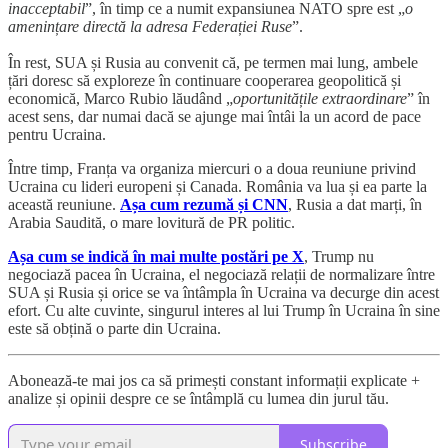
inacceptabil
”, în timp ce a numit expansiunea NATO spre est „
o
amenințare directă la adresa Federației Ruse
”.
În rest, SUA și Rusia au convenit că, pe termen mai lung, ambele
țări doresc să exploreze în continuare cooperarea geopolitică și
economică, Marco Rubio lăudând „
oportunitățile extraordinare
” în
acest sens, dar numai dacă se ajunge mai întâi la un acord de pace
pentru Ucraina.
Între timp, Franța va organiza miercuri o a doua reuniune privind
Ucraina cu lideri europeni și Canada. România va lua și ea parte la
această reuniune.
Așa cum rezumă și CNN
, Rusia a dat marți, în
Arabia Saudită, o mare lovitură de PR politic.
Așa cum se indică în mai multe postări pe X
, Trump nu
negociază pacea în Ucraina, el negociază relații de normalizare între
SUA și Rusia și orice se va întâmpla în Ucraina va decurge din acest
efort. Cu alte cuvinte, singurul interes al lui Trump în Ucraina în sine
este să obțină o parte din Ucraina.
Abonează-te mai jos ca să primești constant informații explicate +
analize și opinii despre ce se întâmplă cu lumea din jurul tău.
Subscribe