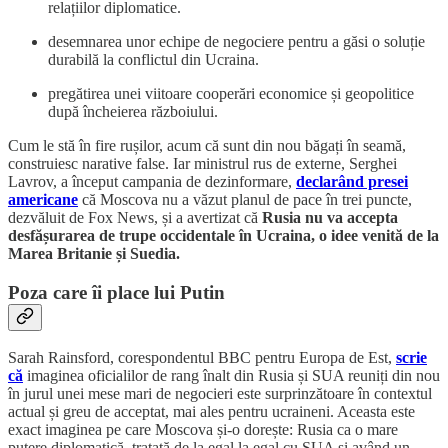
relațiilor diplomatice.
desemnarea unor echipe de negociere pentru a găsi o soluție
durabilă la conflictul din Ucraina.
pregătirea unei viitoare cooperări economice și geopolitice
după încheierea războiului.
Cum le stă în fire rușilor, acum că sunt din nou băgați în seamă,
construiesc narative false. Iar ministrul rus de externe, Serghei
Lavrov, a început campania de dezinformare,
declarând presei
americane
că Moscova nu a văzut planul de pace în trei puncte,
dezvăluit de Fox News, și a avertizat că
Rusia nu va accepta
desfășurarea de trupe occidentale în Ucraina, o idee venită de la
Marea Britanie și Suedia.
Poza care îi place lui Putin
Sarah Rainsford,
corespondentul BBC pentru Europa de Est,
scrie
că
imaginea oficialilor de rang înalt din Rusia și SUA reuniți din nou
în jurul unei mese mari de negocieri este surprinzătoare în contextul
actual și greu de acceptat, mai ales pentru ucraineni. Aceasta este
exact imaginea pe care Moscova și-o dorește: Rusia ca o mare
putere diplomatică, tratată de la egal la egal cu SUA și având un