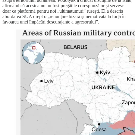
asupra teritoriului ucrainean. Podolyak a criticat discuțiile de la Riad,
afirmând că acestea nu au fost pregătite corespunzător și servesc
doar ca platformă pentru noi „ultimatumuri” rusești. El a descris
abordarea SUA drept o „renunțare bizară și nemotivată la forță în
favoarea unei împăcări descurajante a agresorului”.