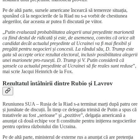
Pe de altă parte, sursele americane încearcă să temereze situația,
spunând că la negocierile de la Riad nu s-a vorbit de chestiunea
alegerilor, dar aceasta ar putea fi discutată pe viitor.
„
Putin evaluează probabilitatea alegerii unui președinte marionetă
ca fiind destul de ridicată și este, de asemenea, convins că orice alt
candidat decât actualul președinte al Ucrainei va fi mai flexibil și
pregătit pentru negocieri și concesii. La rândul său, D. Trump este
gata să accepte orice rezultat electoral, inclusiv posibilitatea alegerii
unei marionete pro-rusești. D. Trump și V. Putin consideră că
șansele ca actualul președinte al Ucrainei să fie reales sunt reduse
”,
mai scrie Jacqui Heinrich de la Fox.
Rezultatul întâlnirii dintre Rubio și Lavrov
Reuniunea SUA – Rusia de la Riad s-a terminat marți după patru ore
și jumătate de discuții. În timp ce delegația trimisă de Putin a spus că
tratativele au fost „serioase” și „pozitive”, delgația americană a
anunțat că două echipe vor fi constituite pentru inițierea negocierilor
pentru oprirea războiului din Ucraina.
Pe de altă parte, ministerul de externe rus a anunțat că are pretenția