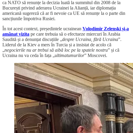
ca NATO să renunțe la decizia luată la summitul din 2008 de la
București privind aderarea Ucrainei la Alianță, iar diplomația
americană sugereză că ar fi nevoie ca UE să renunțe la o parte din
sancțiunile împotriva Rusiei.
În tot acest context, președintele ucrainean
Volodimir Zelenski și-a
amânat vizita
pe care trebuia să o efectueze miercuri în Arabia
Saudită și a denunțat discuțiile „
despre Ucraina, fără Ucraina
”.
Liderul de la Kiev a mers în Turcia și a insistat de acolo că
„
negocierile nu ar trebui să aibă loc pe la spatele nostru
” și că
Ucraina nu va ceda în fața „
ultimatumurilor
” Moscovei.