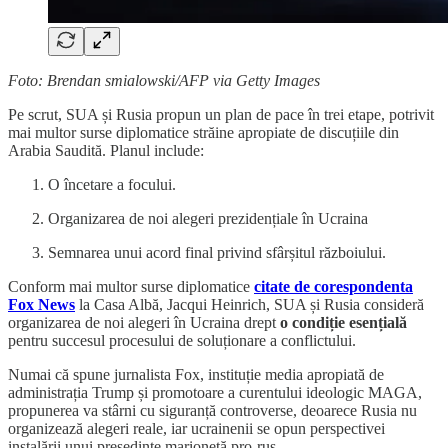
Foto: Brendan smialowski/AFP via Getty Images
Pe scrut, SUA și Rusia propun un plan de pace în trei etape, potrivit
mai multor surse diplomatice străine apropiate de discuțiile din
Arabia Saudită. Planul include:
O încetare a focului.
Organizarea de noi alegeri prezidențiale în Ucraina
Semnarea unui acord final privind sfârșitul războiului.
Conform mai multor surse diplomatice
citate de corespondenta
Fox News
la Casa Albă, Jacqui Heinrich, SUA și Rusia consideră
organizarea de noi alegeri în Ucraina drept
o condiție esențială
pentru succesul procesului de soluționare a conflictului.
Numai că spune jurnalista Fox, instituție media apropiată de
administrația Trump și promotoare a curentului ideologic MAGA,
propunerea va stârni cu siguranță controverse, deoarece Rusia nu
organizează alegeri reale, iar ucrainenii se opun perspectivei
instalării unui președinte marionetă pro-rus.