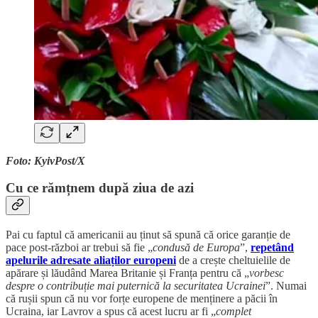
Foto: KyivPost/X
Cu ce rămțnem după ziua de azi
Pai cu faptul că americanii au ținut să spună că orice garanție de
pace post-război ar trebui să fie „
condusă de Europa
”,
repetând
apelurile adresate aliaților europeni
de a crește cheltuielile de
apărare și lăudând Marea Britanie și Franța pentru că „
vorbesc
despre o contribuție mai puternică la securitatea Ucrainei
”. Numai
că rușii spun că nu vor forțe europene de menținere a păcii în
Ucraina, iar Lavrov a spus că acest lucru ar fi „
complet