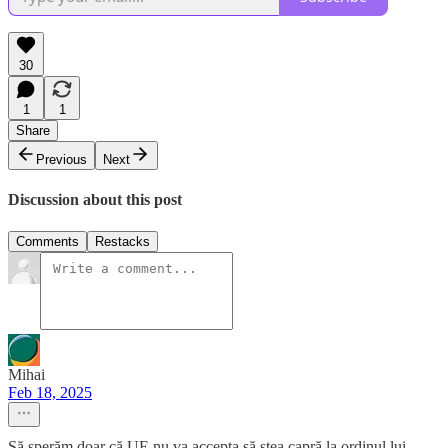
30
1
1
Share
Previous
Next
Discussion about this post
Comments
Restacks
Mihai
Feb 18, 2025
Să sperăm doar că UE nu va accepta să stea capră la ordinul lui