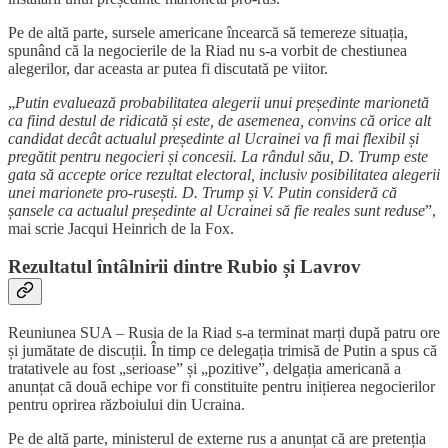
Pe de altă parte, sursele americane încearcă să temereze situația,
spunând că la negocierile de la Riad nu s-a vorbit de chestiunea
alegerilor, dar aceasta ar putea fi discutată pe viitor.
„
Putin evaluează probabilitatea alegerii unui președinte marionetă
ca fiind destul de ridicată și este, de asemenea, convins că orice alt
candidat decât actualul președinte al Ucrainei va fi mai flexibil și
pregătit pentru negocieri și concesii. La rândul său, D. Trump este
gata să accepte orice rezultat electoral, inclusiv posibilitatea alegerii
unei marionete pro-rusești. D. Trump și V. Putin consideră că
șansele ca actualul președinte al Ucrainei să fie reales sunt reduse
”,
mai scrie Jacqui Heinrich de la Fox.
Rezultatul întâlnirii dintre Rubio și Lavrov
Reuniunea SUA – Rusia de la Riad s-a terminat marți după patru ore
și jumătate de discuții. În timp ce delegația trimisă de Putin a spus că
tratativele au fost „serioase” și „pozitive”, delgația americană a
anunțat că două echipe vor fi constituite pentru inițierea negocierilor
pentru oprirea războiului din Ucraina.
Pe de altă parte, ministerul de externe rus a anunțat că are pretenția