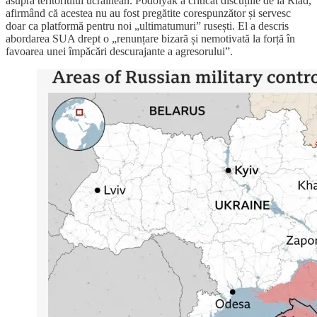
asupra teritoriului ucrainean. Podolyak a criticat discuțiile de la Riad,
afirmând că acestea nu au fost pregătite corespunzător și servesc
doar ca platformă pentru noi „ultimatumuri” rusești. El a descris
abordarea SUA drept o „renunțare bizară și nemotivată la forță în
favoarea unei împăcări descurajante a agresorului”.