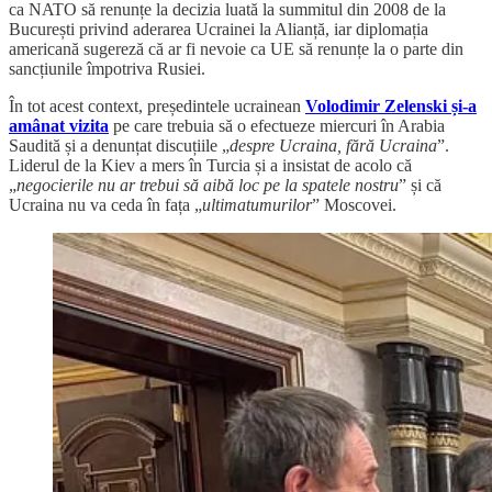
ca NATO să renunțe la decizia luată la summitul din 2008 de la
București privind aderarea Ucrainei la Alianță, iar diplomația
americană sugereză că ar fi nevoie ca UE să renunțe la o parte din
sancțiunile împotriva Rusiei.
În tot acest context, președintele ucrainean
Volodimir Zelenski și-a
amânat vizita
pe care trebuia să o efectueze miercuri în Arabia
Saudită și a denunțat discuțiile „
despre Ucraina, fără Ucraina
”.
Liderul de la Kiev a mers în Turcia și a insistat de acolo că
„
negocierile nu ar trebui să aibă loc pe la spatele nostru
” și că
Ucraina nu va ceda în fața „
ultimatumurilor
” Moscovei.