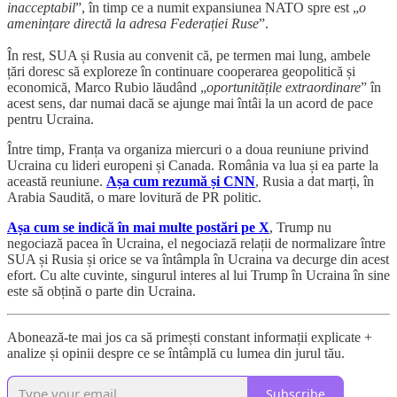
inacceptabil
”, în timp ce a numit expansiunea NATO spre est „
o
amenințare directă la adresa Federației Ruse
”.
În rest, SUA și Rusia au convenit că, pe termen mai lung, ambele
țări doresc să exploreze în continuare cooperarea geopolitică și
economică, Marco Rubio lăudând „
oportunitățile extraordinare
” în
acest sens, dar numai dacă se ajunge mai întâi la un acord de pace
pentru Ucraina.
Între timp, Franța va organiza miercuri o a doua reuniune privind
Ucraina cu lideri europeni și Canada. România va lua și ea parte la
această reuniune.
Așa cum rezumă și CNN
, Rusia a dat marți, în
Arabia Saudită, o mare lovitură de PR politic.
Așa cum se indică în mai multe postări pe X
, Trump nu
negociază pacea în Ucraina, el negociază relații de normalizare între
SUA și Rusia și orice se va întâmpla în Ucraina va decurge din acest
efort. Cu alte cuvinte, singurul interes al lui Trump în Ucraina în sine
este să obțină o parte din Ucraina.
Abonează-te mai jos ca să primești constant informații explicate +
analize și opinii despre ce se întâmplă cu lumea din jurul tău.
Subscribe