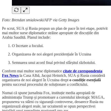
Foto: Brendan smialowski/AFP via Getty Images
Pe scrut, SUA și Rusia propun un plan de pace în trei etape, potrivit
mai multor surse diplomatice străine apropiate de discuțiile din
Arabia Saudită. Planul include:
O încetare a focului.
Organizarea de noi alegeri prezidențiale în Ucraina
Semnarea unui acord final privind sfârșitul războiului.
Conform mai multor surse diplomatice
citate de corespondenta
Fox News
la Casa Albă, Jacqui Heinrich, SUA și Rusia consideră
organizarea de noi alegeri în Ucraina drept
o condiție esențială
pentru succesul procesului de soluționare a conflictului.
Numai că spune jurnalista Fox, instituție media apropiată de
administrația Trump și promotoare a curentului ideologic MAGA,
propunerea va stârni cu siguranță controverse, deoarece Rusia nu
organizează alegeri reale, iar ucrainenii se opun perspectivei
instalării unui președinte marionetă pro-rus.