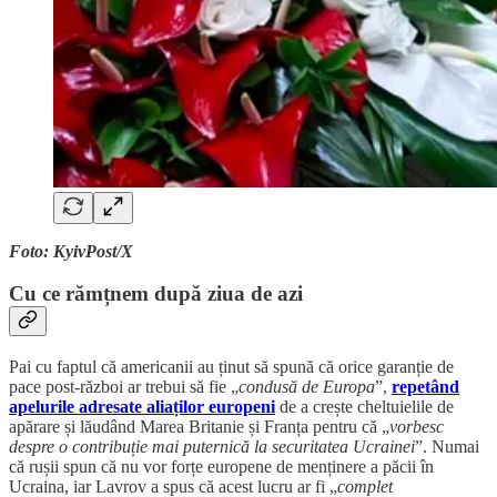
Foto: KyivPost/X
Cu ce rămțnem după ziua de azi
Pai cu faptul că americanii au ținut să spună că orice garanție de
pace post-război ar trebui să fie „
condusă de Europa
”,
repetând
apelurile adresate aliaților europeni
de a crește cheltuielile de
apărare și lăudând Marea Britanie și Franța pentru că „
vorbesc
despre o contribuție mai puternică la securitatea Ucrainei
”. Numai
că rușii spun că nu vor forțe europene de menținere a păcii în
Ucraina, iar Lavrov a spus că acest lucru ar fi „
complet