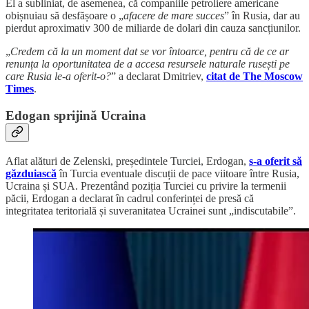
El a subliniat, de asemenea, că companiile petroliere americane
obișnuiau să desfășoare o „
afacere de mare succes
” în Rusia, dar au
pierdut aproximativ 300 de miliarde de dolari din cauza sancțiunilor.
„
Credem că la un moment dat se vor întoarce, pentru că de ce ar
renunța la oportunitatea de a accesa resursele naturale rusești pe
care Rusia le-a oferit-o?
” a declarat Dmitriev,
citat de The Moscow
Times
.
Edogan sprijină Ucraina
Aflat alături de Zelenski, președintele Turciei, Erdogan,
s-a oferit să
găzduiască
în Turcia eventuale discuții de pace viitoare între Rusia,
Ucraina și SUA. Prezentând poziția Turciei cu privire la termenii
păcii, Erdogan a declarat în cadrul conferinței de presă că
integritatea teritorială și suveranitatea Ucrainei sunt „indiscutabile”.