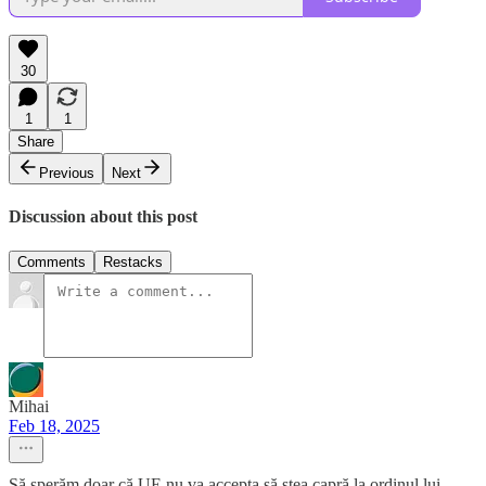
30
1
1
Share
Previous
Next
Discussion about this post
Comments
Restacks
Mihai
Feb 18, 2025
Să sperăm doar că UE nu va accepta să stea capră la ordinul lui