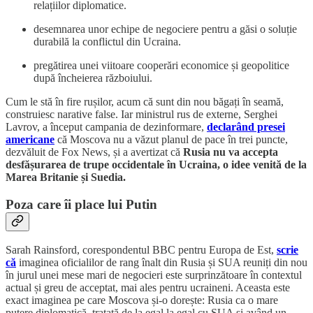
relațiilor diplomatice.
desemnarea unor echipe de negociere pentru a găsi o soluție
durabilă la conflictul din Ucraina.
pregătirea unei viitoare cooperări economice și geopolitice
după încheierea războiului.
Cum le stă în fire rușilor, acum că sunt din nou băgați în seamă,
construiesc narative false. Iar ministrul rus de externe, Serghei
Lavrov, a început campania de dezinformare,
declarând presei
americane
că Moscova nu a văzut planul de pace în trei puncte,
dezvăluit de Fox News, și a avertizat că
Rusia nu va accepta
desfășurarea de trupe occidentale în Ucraina, o idee venită de la
Marea Britanie și Suedia.
Poza care îi place lui Putin
Sarah Rainsford,
corespondentul BBC pentru Europa de Est,
scrie
că
imaginea oficialilor de rang înalt din Rusia și SUA reuniți din nou
în jurul unei mese mari de negocieri este surprinzătoare în contextul
actual și greu de acceptat, mai ales pentru ucraineni. Aceasta este
exact imaginea pe care Moscova și-o dorește: Rusia ca o mare
putere diplomatică, tratată de la egal la egal cu SUA și având un