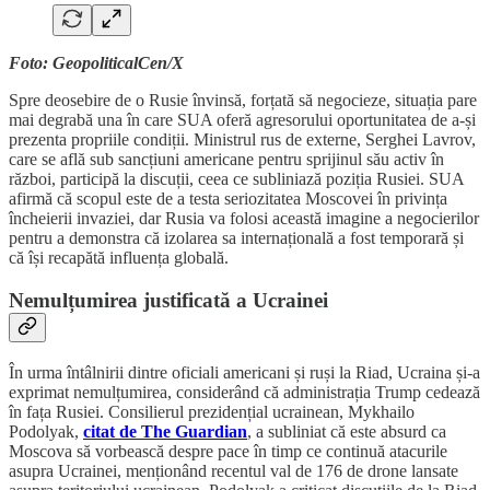
Foto: GeopoliticalCen/X
Spre deosebire de o Rusie învinsă, forțată să negocieze, situația pare
mai degrabă una în care SUA oferă agresorului oportunitatea de a-și
prezenta propriile condiții. Ministrul rus de externe, Serghei Lavrov,
care se află sub sancțiuni americane pentru sprijinul său activ în
război, participă la discuții, ceea ce subliniază poziția Rusiei. SUA
afirmă că scopul este de a testa seriozitatea Moscovei în privința
încheierii invaziei, dar Rusia va folosi această imagine a negocierilor
pentru a demonstra că izolarea sa internațională a fost temporară și
că își recapătă influența globală.
Nemulțumirea justificată a Ucrainei
În urma întâlnirii dintre oficiali americani și ruși la Riad, Ucraina și-a
exprimat nemulțumirea, considerând că administrația Trump cedează
în fața Rusiei. Consilierul prezidențial ucrainean, Mykhailo
Podolyak,
citat de The Guardian
, a subliniat că este absurd ca
Moscova să vorbească despre pace în timp ce continuă atacurile
asupra Ucrainei, menționând recentul val de 176 de drone lansate