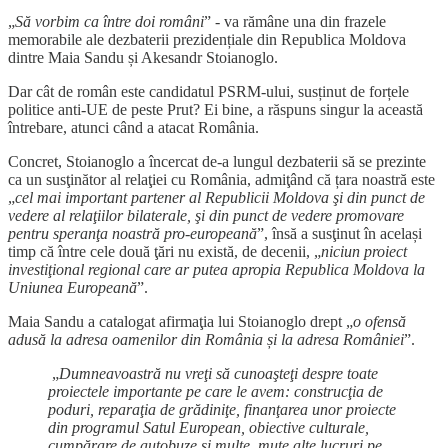
„
Să vorbim ca între doi români
” - va rămâne una din frazele
memorabile ale dezbaterii prezidențiale din Republica Moldova
dintre Maia Sandu și Akesandr Stoianoglo.
Dar cât de român este candidatul PSRM-ului, susținut de forțele
politice anti-UE de peste Prut? Ei bine, a răspuns singur la această
întrebare, atunci când a atacat România.
Concret, Stoianoglo a încercat de-a lungul dezbaterii să se prezinte
ca un susţinător al relaţiei cu România, admiţând că țara noastră este
„
cel mai important partener al Republicii Moldova şi din punct de
vedere al relaţiilor bilaterale, şi din punct de vedere promovare
pentru speranţa noastră pro-europeană
”, însă a susţinut în același
timp că între cele două ţări nu există, de decenii, „
niciun proiect
investiţional regional care ar putea apropia Republica Moldova la
Uniunea Europeană
”.
Maia Sandu a catalogat afirmaţia lui Stoianoglo drept „
o ofensă
adusă la adresa oamenilor din România și la adresa României
”.
„
Dumneavoastră nu vreţi să cunoaşteţi despre toate
proiectele importante pe care le avem: construcţia de
poduri, reparaţia de grădiniţe, finanţarea unor proiecte
din programul Satul European, obiective culturale,
cumpărare de autobuze şi multe, mute alte lucruri pe