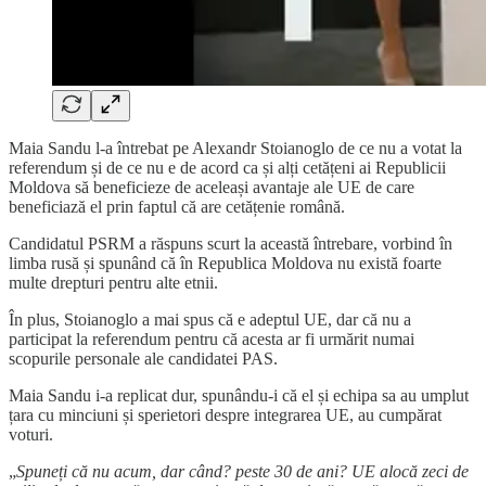
Maia Sandu l-a întrebat pe Alexandr Stoianoglo de ce nu a votat la
referendum și de ce nu e de acord ca și alți cetățeni ai Republicii
Moldova să beneficieze de aceleași avantaje ale UE de care
beneficiază el prin faptul că are cetățenie română.
Candidatul PSRM a răspuns scurt la această întrebare, vorbind în
limba rusă și spunând că în Republica Moldova nu există foarte
multe drepturi pentru alte etnii.
În plus, Stoianoglo a mai spus că e adeptul UE, dar că nu a
participat la referendum pentru că acesta ar fi urmărit numai
scopurile personale ale candidatei PAS.
Maia Sandu i-a replicat dur, spunându-i că el și echipa sa au umplut
țara cu minciuni și sperietori despre integrarea UE, au cumpărat
voturi.
„
Spuneți că nu acum, dar când? peste 30 de ani? UE alocă zeci de