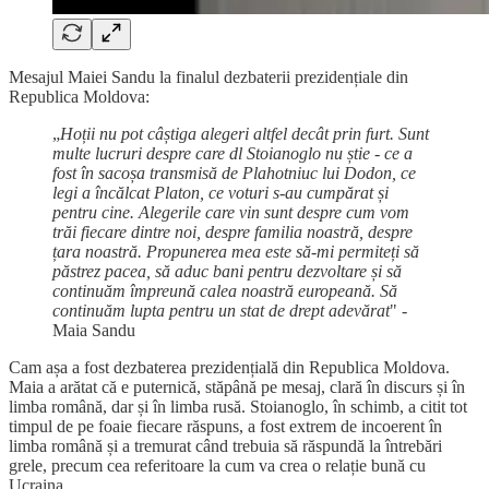
Mesajul Maiei Sandu la finalul dezbaterii prezidențiale din
Republica Moldova:
„
Hoții nu pot câștiga alegeri altfel decât prin furt. Sunt
multe lucruri despre care dl Stoianoglo nu știe - ce a
fost în sacoșa transmisă de Plahotniuc lui Dodon, ce
legi a încălcat Platon, ce voturi s-au cumpărat și
pentru cine. Alegerile care vin sunt despre cum vom
trăi fiecare dintre noi, despre familia noastră, despre
țara noastră. Propunerea mea este să-mi permiteți să
păstrez pacea, să aduc bani pentru dezvoltare și să
continuăm împreună calea noastră europeană. Să
continuăm lupta pentru un stat de drept adevărat
" -
Maia Sandu
Cam așa a fost dezbaterea prezidențială din Republica Moldova.
Maia a arătat că e puternică, stăpână pe mesaj, clară în discurs și în
limba română, dar și în limba rusă. Stoianoglo, în schimb, a citit tot
timpul de pe foaie fiecare răspuns, a fost extrem de incoerent în
limba română și a tremurat când trebuia să răspundă la întrebări
grele, precum cea referitoare la cum va crea o relație bună cu
Ucraina.