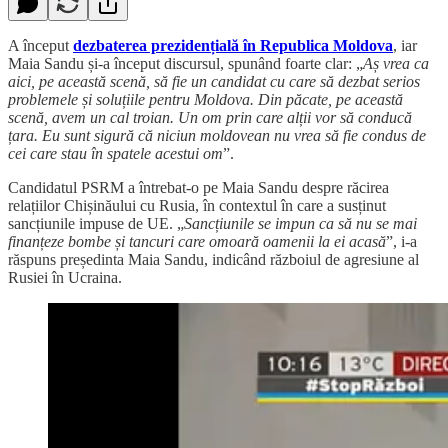
A început
dezbaterea prezidențială în Republica Moldova
, iar
Maia Sandu și-a început discursul, spunând foarte clar: „
Aș vrea ca
aici, pe această scenă, să fie un candidat cu care să dezbat serios
problemele și soluțiile pentru Moldova. Din păcate, pe această
scenă, avem un cal troian. Un om prin care alții vor să conducă
țara. Eu sunt sigură că niciun moldovean nu vrea să fie condus de
cei care stau în spatele acestui om
”.
Candidatul PSRM a întrebat-o pe Maia Sandu despre răcirea
relațiilor Chișinăului cu Rusia, în contextul în care a susținut
sancțiunile impuse de UE. „
Sancțiunile se impun ca să nu se mai
finanțeze bombe și tancuri care omoară oamenii la ei acasă
”, i-a
răspuns președinta Maia Sandu, indicând războiul de agresiune al
Rusiei în Ucraina.