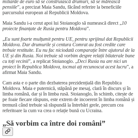
miliarde de euro să se construiască drumuri, să se mărească
pensiile
”, a precizat Maia Sandu, făcând referire la beneficiile
parcursului european al Republicii Moldova.
Maia Sandu i-a cerut apoi lui Stoianoglo să numească direct „
10
proiecte finanțate de Rusia pentru Moldova
”.
„
Eu sunt foarte mulțumit pentru UE, pentru sprijinul dat Republicii
Moldova. Dar drumurile și centura Comrat au fost credite care
trebuie restituite. Eu nu fac niciodată comparație între ajutorul de la
UE și din Rusia. Noi trebuie să vorbim despre relații bilaterale bune
cu toți vecinii
”, a replicat Stoianoglo. „
Deci Rusia nu are nici un
proiect în Republica Moldova, tocmai ați recunoscut acest lucru
”, a
afirmat Maia Sandu.
Cam asta e o parte din dezbaterea prezidențială din Republica
Moldova. Maia e puternică, stăpână pe mesaj, clară în discurs și în
limba română, dar și în limba rusă. Stoianoglo, în schimb, citește de
pe foaie fiecare răspuns, este extrem de incoerent în limba română și
tremură când trebuie să răspundă la întrebări grele, precum cea
referitoare la cum va crea o relație bună cu Ucraina.
„Să vorbim ca între doi români”