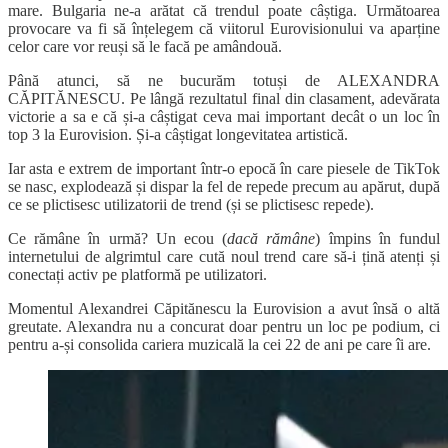
mare. Bulgaria ne-a arătat că trendul poate câștiga. Următoarea
provocare va fi să înțelegem că viitorul Eurovisionului va aparține
celor care vor reuși să le facă pe amândouă.
Până atunci, să ne bucurăm totuși de ALEXANDRA
CĂPITĂNESCU. Pe lângă rezultatul final din clasament, adevărata
victorie a sa e că și-a câștigat ceva mai important decât o un loc în
top 3 la Eurovision. Și-a câștigat longevitatea artistică.
Iar asta e extrem de important într-o epocă în care piesele de TikTok
se nasc, explodează și dispar la fel de repede precum au apărut, după
ce se plictisesc utilizatorii de trend (și se plictisesc repede).
Ce rămâne în urmă? Un ecou (
dacă rămâne
) împins în fundul
internetului de algrimtul care cută noul trend care să-i țină atenți și
conectați activ pe platformă pe utilizatori.
Momentul Alexandrei Căpitănescu la Eurovision a avut însă o altă
greutate. Alexandra nu a concurat doar pentru un loc pe podium, ci
pentru a-și consolida cariera muzicală la cei 22 de ani pe care îi are.