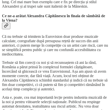
lung. Cel mai mare bun exemplu care e fix pe direcția și stilul
Alexandrei și al trupei sale sunt italienii de la Måneskin.
Ce ne-a arătat Alexandra Căpitănescu în finala de sâmbătă de
la Viena?
Că nu trebuie să trimitem la Eurovision doar produse muzicale
calculate, coregrafiate după presupusa rețetă de succes din anii
anteriori, ci putem merge în competiție cu un artist care riscă, care nu
se simplifică pentru public și care nu confundă accesibilitatea cu
mediocritatea.
Trebuie să fim corecți cu noi și să recunoaștem că ani la rând,
România a părut prinsă în complexul formulei câștigătoare,
încercând să ghicească ce vrea Eurovisionul. Așa am ajusn să avem
momente corecte, dar fără viață. Acum, locul trei obținut de
Alexandra Căpitănescu schimbă standardul și indică că nu trebuie să
fim doar competitivi, ci că putem să fim și competitivi rămânând în
același timp complecși și autentici.
Asta e, poate, cea mai importantă lecție pentru industria muzicală de
la noi și pentru viitoarele selecții naționale. Publicul nu respinge
automat densitatea, teatralitatea sau riscul artistic. Nu vrea doar