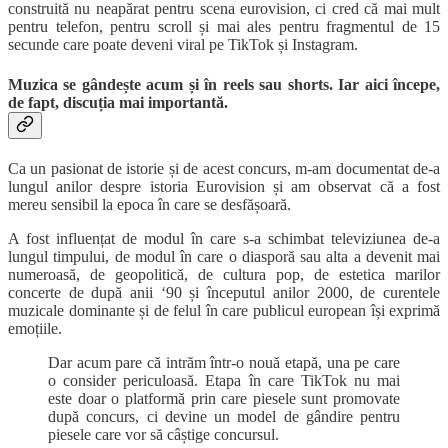
construită nu neapărat pentru scena eurovision, ci cred că mai mult
pentru telefon, pentru scroll și mai ales pentru fragmentul de 15
secunde care poate deveni viral pe TikTok și Instagram.
Muzica se gândește acum și în reels sau shorts. Iar aici începe,
de fapt, discuția mai importantă.
Ca un pasionat de istorie și de acest concurs, m-am documentat de-a
lungul anilor despre istoria Eurovision și am observat că a fost
mereu sensibil la epoca în care se desfășoară.
A fost influențat de modul în care s-a schimbat televiziunea de-a
lungul timpului, de modul în care o diasporă sau alta a devenit mai
numeroasă, de geopolitică, de cultura pop, de estetica marilor
concerte de după anii ‘90 și începutul anilor 2000, de curentele
muzicale dominante și de felul în care publicul european își exprimă
emoțiile.
Dar acum pare că intrăm într-o nouă etapă, una pe care
o consider periculoasă. Etapa în care TikTok nu mai
este doar o platformă prin care piesele sunt promovate
după concurs, ci devine un model de gândire pentru
piesele care vor să câștige concursul.