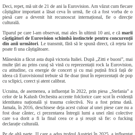
Deci, repet, mă uit de 21 de ani la Eurovision. Am văzut cum fiecare
câștigător important a lăsat ceva în urmă, fie că a fost vorba de o
piesă care a devenit hit recunoscut internațional, fie o direcție
culturală.
Tiparul pe care l-am observat, mai ales în ultimii 10 ani, e că
marii
câștigători de Eurovision schimbă instinctele pentru concurenții
din anii următori
. Le transmit, fără să le spună direct, că rețeta lor
poate fi una câștigătoare.
Måneskin a făcut asta după victoria Italiei. După „Zitti e buoni”, mai
multe țări au prins curaj să vină cu reprezentații rock la Eurovision,
cu atitudine, cu energie de concert și cu mai puțină frică față de
ideea că Eurovisionul trebuie să fie doar ținut în reprezentații de pop
cu sclipici, corect și atent calibrat.
Ucraina, de asemenea, a influențat în 2022, prin piesa „Stefania” a
celor de la Kalush Orchestra accente folclorice care scot în evidență
identitatea națională și trauma colectivă. Nu a fost prima dată.
Jamala, în 2016, deschisese deja acest culoar al unei piese care nu a
fost doar cântec, ci prezentarea întregii lumi a unei răni colective
care s-a dorit a fi la final ceea ce a și reușit să fie: o fucking
declarație culturală.
Pe de altă parte, JJ care a adus trofeul Austriei în 2025, a influențat