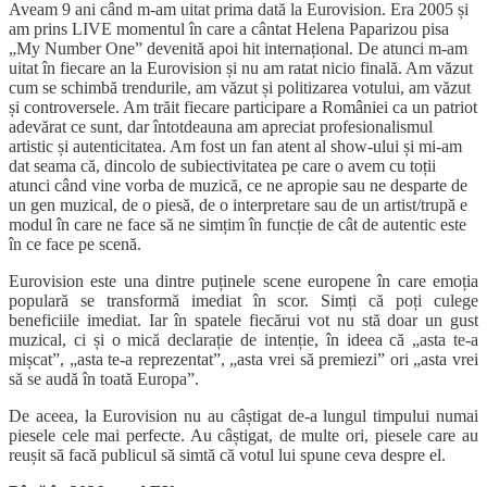
Aveam 9 ani când m-am uitat prima dată la Eurovision. Era 2005 și
am prins LIVE momentul în care a cântat Helena Paparizou pisa
„My Number One” devenită apoi hit internațional. De atunci m-am
uitat în fiecare an la Eurovision și nu am ratat nicio finală. Am văzut
cum se schimbă trendurile, am văzut și politizarea votului, am văzut
și controversele. Am trăit fiecare participare a României ca un patriot
adevărat ce sunt, dar întotdeauna am apreciat profesionalismul
artistic și autenticitatea. Am fost un fan atent al show-ului și mi-am
dat seama că, dincolo de subiectivitatea pe care o avem cu toții
atunci când vine vorba de muzică, ce ne apropie sau ne desparte de
un gen muzical, de o piesă, de o interpretare sau de un artist/trupă e
modul în care ne face să ne simțim în funcție de cât de autentic este
în ce face pe scenă.
Eurovision este una dintre puținele scene europene în care emoția
populară se transformă imediat în scor. Simți că poți culege
beneficiile imediat. Iar în spatele fiecărui vot nu stă doar un gust
muzical, ci și o mică declarație de intenție, în ideea că „asta te-a
mișcat”, „asta te-a reprezentat”, „asta vrei să premiezi” ori „asta vrei
să se audă în toată Europa”.
De aceea, la Eurovision nu au câștigat de-a lungul timpului numai
piesele cele mai perfecte. Au câștigat, de multe ori, piesele care au
reușit să facă publicul să simtă că votul lui spune ceva despre el.