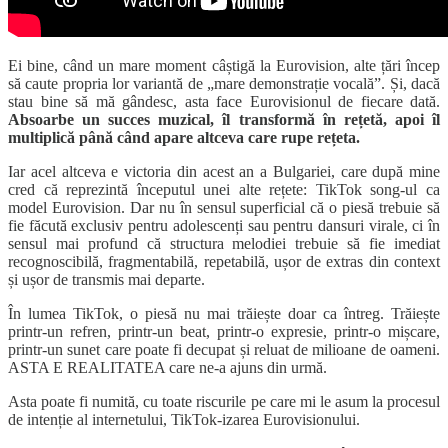
Ei bine, când un mare moment câștigă la Eurovision, alte țări încep
să caute propria lor variantă de „mare demonstrație vocală”. Și, dacă
stau bine să mă gândesc, asta face Eurovisionul de fiecare dată.
Absoarbe un succes muzical, îl transformă în rețetă, apoi îl
multiplică până când apare altceva care rupe rețeta.
Iar acel altceva e victoria din acest an a Bulgariei, care după mine
cred că reprezintă începutul unei alte rețete: TikTok song-ul ca
model Eurovision. Dar nu în sensul superficial că o piesă trebuie să
fie făcută exclusiv pentru adolescenți sau pentru dansuri virale, ci în
sensul mai profund că structura melodiei trebuie să fie imediat
recognoscibilă, fragmentabilă, repetabilă, ușor de extras din context
și ușor de transmis mai departe.
În lumea TikTok, o piesă nu mai trăiește doar ca întreg. Trăiește
printr-un refren, printr-un beat, printr-o expresie, printr-o mișcare,
printr-un sunet care poate fi decupat și reluat de milioane de oameni.
ASTA E REALITATEA care ne-a ajuns din urmă.
Asta poate fi numită, cu toate riscurile pe care mi le asum la procesul
de intenție al internetului, TikTok-izarea Eurovisionului.