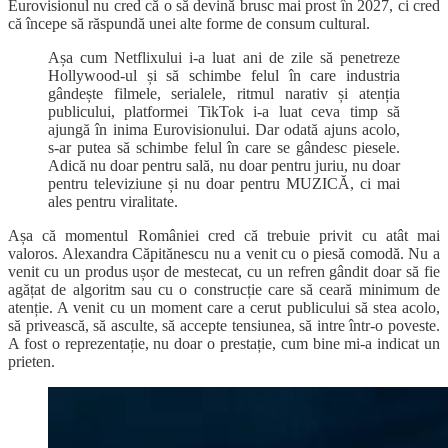
Eurovisionul nu cred că o să devină brusc mai prost în 2027, ci cred
că începe să răspundă unei alte forme de consum cultural.
Așa cum Netflixului i-a luat ani de zile să penetreze
Hollywood-ul și să schimbe felul în care industria
gândește filmele, serialele, ritmul narativ și atenția
publicului, platformei TikTok i-a luat ceva timp să
ajungă în inima Eurovisionului. Dar odată ajuns acolo,
s-ar putea să schimbe felul în care se gândesc piesele.
Adică nu doar pentru sală, nu doar pentru juriu, nu doar
pentru televiziune și nu doar pentru MUZICĂ, ci mai
ales pentru viralitate.
Așa că momentul României cred că trebuie privit cu atât mai
valoros. Alexandra Căpitănescu nu a venit cu o piesă comodă. Nu a
venit cu un produs ușor de mestecat, cu un refren gândit doar să fie
agățat de algoritm sau cu o construcție care să ceară minimum de
atenție. A venit cu un moment care a cerut publicului să stea acolo,
să privească, să asculte, să accepte tensiunea, să intre într-o poveste.
A fost o reprezentație, nu doar o prestație, cum bine mi-a indicat un
prieten.