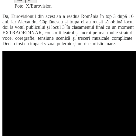
Foto: X/Eurovision
Da, Eurovisionul din acest an a readus România în top 3 după 16
ani, iar Alexandra Căpitănescu și trupa ei au reușit să obțină locul
doi la votul publicului și locul 3 în clasamentul final cu un moment
EXTRAORDINAR, construit teatral și lucrat pe mai multe straturi:
voce, coregrafie, tensiune scenică și treceri muzicale complicate.
Deci a fost cu impact vizual puternic și un risc artistic mare.