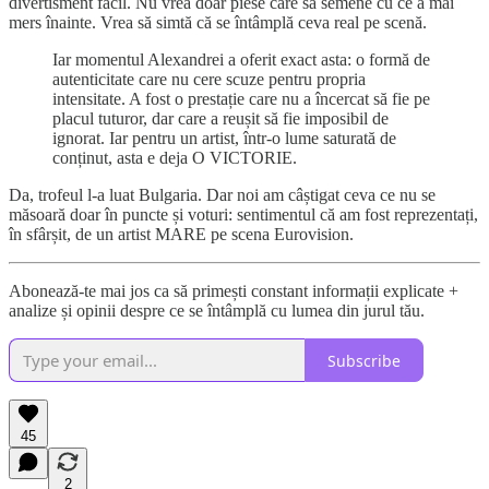
divertisment facil. Nu vrea doar piese care să semene cu ce a mai
mers înainte. Vrea să simtă că se întâmplă ceva real pe scenă.
Iar momentul Alexandrei a oferit exact asta: o formă de
autenticitate care nu cere scuze pentru propria
intensitate. A fost o prestație care nu a încercat să fie pe
placul tuturor, dar care a reușit să fie imposibil de
ignorat. Iar pentru un artist, într-o lume saturată de
conținut, asta e deja O VICTORIE.
Da, trofeul l-a luat Bulgaria. Dar noi am câștigat ceva ce nu se
măsoară doar în puncte și voturi: sentimentul că am fost reprezentați,
în sfârșit, de un artist MARE pe scena Eurovision.
Abonează-te mai jos ca să primești constant informații explicate +
analize și opinii despre ce se întâmplă cu lumea din jurul tău.
Subscribe
45
2