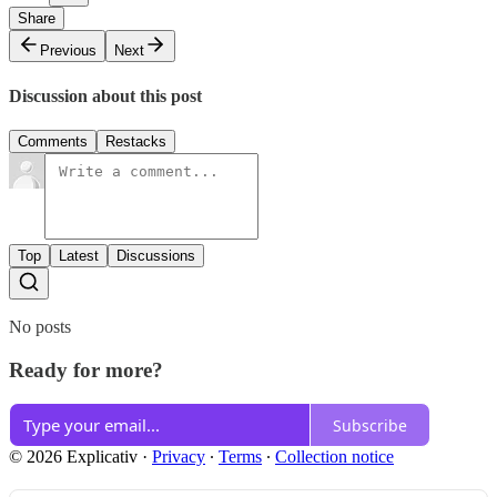
Share
Previous
Next
Discussion about this post
Comments
Restacks
Top
Latest
Discussions
No posts
Ready for more?
Subscribe
© 2026 Explicativ
·
Privacy
∙
Terms
∙
Collection notice