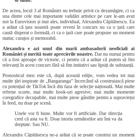
se simte.
De aceea, locul 3 al României nu trebuie privit cu dezamăgire, ci ca
una dintre cele mai importante validări artistice pe care le-am avut
noi la Eurovision și mai ales, individual, Alexandra Căpitănescu. Ea
a arătat că țara noastră poate reveni în concurs nu ca o țară care
caută disperat o formulă, ci ca o țară care poate propune un moment
matur, curajos și memorabil.
Alexandra e azi unul din marii ambasadorii neoficiali ai
României și merită toate aprecierile noastre.
Dar nu numai pentru
că a fost aproape de victorie, ci pentru că a arătat că putem să fim
relevanți în acest concurs fără să fim imitativi sau lipsiți de substanță.
Pronosticul meu este că, după această ediție, vom vedea tot mai
multe țări inspirate de „Bangaranga” încercând să construiască piese
cu potențial de TikTok încă din faza de selecție națională. Mai multe
refrene scurte, mai multe hook-uri agresive, mai multe momente
coregrafice decupabile, mai multe piese gândite pentru a supraviețui
în feed, nu doar pe scenă.
Unele vor fi bune. Multe vor fi artificiale. Dar direcția
cred că asta va fi. Doar istoria următorilor ani îmi va da
dreptate. Sau NU.
Alexandra Căpitănescu ne-a arătat că se poate construi un moment