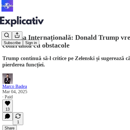
Tribuna Internațională: Donald Trump vrea
Subscribe
Sign in
confruntă cu obstacole
Trump continuă să-l critice pe Zelenski și sugerează că
pierderea funcției.
Marco Badea
Mar 04, 2025
∙ Paid
13
1
Share