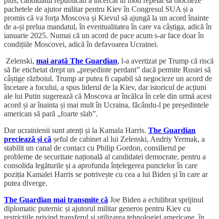
plus, candidatul republican a încercat în mod repetat să blocheze
pachetele de ajutor militar pentru Kiev în Congresul SUA și a
promis că va forța Moscova și Kievul să ajungă la un acord înainte
de a-și prelua mandatul, în eventualitatea în care va câștiga, adică în
ianuarie 2025. Numai că un acord de pace acum s-ar face doar în
condițiile Moscovei, adică în defavoarea Ucrainei.
Zelenski,
mai arată The Guardian
, l-a avertizat pe Trump că riscă
să fie etichetat drept un „președinte perdant” dacă permite Rusiei să
câștige războiul. Trump ar putea fi capabil să negocieze un acord de
încetare a focului, a spus liderul de la Kiev, dar istoricul de acțiuni
ale lui Putin sugerează că Moscova ar încălca în cele din urmă acest
acord și ar înainta și mai mult în Ucraina, făcându-l pe președintele
american să pară „foarte slab”.
Dar ucrainienii sunt atenți și la Kamala Harris.
The Guardian
preciează și că
șeful de cabinet al lui Zelenski, Andriy Yermak, a
stabilit un canal de contact cu Philip Gordon, consilierul pe
probleme de securitate națională al candidatei democrate, pentru a
consolida legăturile și a aprofunda înțelegerea punctelor în care
poziția Kamalei Harris se potrivește cu cea a lui Biden și în care ar
putea diverge.
The Guardian mai transmite că
Joe Biden a echilibrat sprijinul
diplomatic puternic și ajutorul militar generos pentru Kiev cu
restricțiile privind transferul și utilizarea tehnologiei americane, în