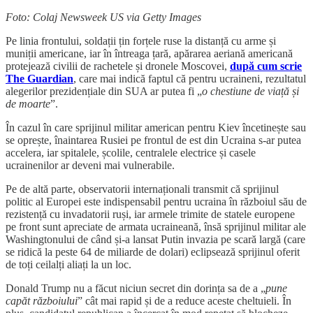
Foto: Colaj Newsweek US via Getty Images
Pe linia frontului, soldații țin forțele ruse la distanță cu arme și
muniții americane, iar în întreaga țară, apărarea aeriană americană
protejează civilii de rachetele și dronele Moscovei,
după cum scrie
The Guardian
, care mai indică faptul că pentru ucraineni, rezultatul
alegerilor prezidențiale din SUA ar putea fi „
o chestiune de viață și
de moarte
”.
În cazul în care sprijinul militar american pentru Kiev încetinește sau
se oprește, înaintarea Rusiei pe frontul de est din Ucraina s-ar putea
accelera, iar spitalele, școlile, centralele electrice și casele
ucrainenilor ar deveni mai vulnerabile.
Pe de altă parte, observatorii internaționali transmit că sprijinul
politic al Europei este indispensabil pentru ucraina în războiul său de
rezistență cu invadatorii ruși, iar armele trimite de statele europene
pe front sunt apreciate de armata ucraineană, însă sprijinul militar ale
Washingtonului de când și-a lansat Putin invazia pe scară largă (care
se ridică la peste 64 de miliarde de dolari) eclipsează sprijinul oferit
de toți ceilalți aliați la un loc.
Donald Trump nu a făcut niciun secret din dorința sa de a „
pune
capăt războiului
” cât mai rapid și de a reduce aceste cheltuieli. În