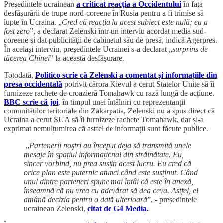
Preşedintele ucrainean
a criticat reacţia a Occidentului
în faţa
desfăşurării de trupe nord-coreene în Rusia pentru a fi trimise să
lupte în Ucraina. „
Cred că reacţia la acest subiect este nulă; ea a
fost zero
”, a declarat Zelenski într-un interviu acordat media sud-
coreene şi dat publicităţii de cabinetul său de presă, indică Agerpres.
În acelaşi interviu, preşedintele Ucrainei s-a declarat „
surprins de
tăcerea Chinei
” la această desfăşurare.
Totodată,
Politico scrie că Zelenski a comentat și informațiile din
presa occidentală
potrivit cărora Kievul a cerut Statelor Unite să îi
furnizeze rachete de croazieră Tomahawk cu rază lungă de acțiune.
BBC scrie că joi
, în timpul unei întâlniri cu reprezentanții
comunităților teritoriale din Zakarpatia, Zelenski nu a spus direct că
Ucraina a cerut SUA să îi furnizeze rachete Tomahawk, dar și-a
exprimat nemulțumirea că astfel de informații sunt făcute publice.
„
Partenerii noștri au început deja să transmită unele
mesaje în spațiul informațional din străinătate. Eu,
sincer vorbind, nu prea susțin acest lucru. Eu cred că
orice plan este puternic atunci când este susținut. Când
unul dintre parteneri spune mai întâi că este în anexă,
înseamnă că nu vrea cu adevărat să dea ceva. Astfel, el
amână decizia pentru o dată ulterioară
”, - președintele
ucrainean Zelenski,
citat de G4 Media
.