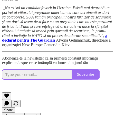
„
Nu există un candidat favorit în Ucraina. Există mai degrabă un
portret al viitorului președinte american cu care ucrainenii ar dori
să colaboreze. SUA rămân principalul nostru furnizor de securitate
și am dori să avem de-a face cu un președinte care nu este paralizat
de frica lui Putin și care înțelege că orice cale va duce la sfârșitul
războiului trebuie să treacă prin garanții de securitate, în primul
rând o invitație la NATO și un proces de aderare semnificativ
”,
a
declarat pentru The Guardian
Alyona Getmanchuk, directoare a
organizației New Europe Center din Kiev.
Abonează-te la newsletter ca să primești constant informații
explicate despre ce se întâmplă cu lumea din jurul tău.
Subscribe
Share