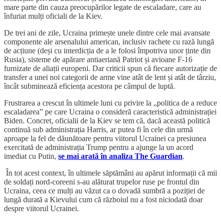
mare parte din cauza preocupărilor legate de escaladare, care au
înfuriat mulți oficiali de la Kiev.
De trei ani de zile, Ucraina primește unele dintre cele mai avansate
componente ale arsenalului american, inclusiv rachete cu rază lungă
de acțiune (deși cu interdicția de a le folosi împotriva unor ținte din
Rusia), sisteme de apărare antiaeriană Patriot și avioane F-16
furnizate de aliații europeni. Dar criticii spun că fiecare autorizație de
transfer a unei noi categorii de arme vine atât de lent și atât de târziu,
încât subminează eficiența acestora pe câmpul de luptă.
Frustrarea a crescut în ultimele luni cu privire la „politica de a reduce
escaladarea” pe care Ucraina o consideră caracteristică administrației
Biden. Concret, oficialii de la Kiev se tem că, dacă această politică
continuă sub administrația Harris, ar putea fi în cele din urmă
aproape la fel de dăunătoare pentru viitorul Ucrainei ca presiunea
exercitată de administrația Trump pentru a ajunge la un acord
imediat cu Putin,
se mai arată în analiza The Guardian
.
În tot acest context, în ultimele săptămâni au apărut informații că mii
de soldați nord-coreeni s-au alăturat trupelor ruse pe frontul din
Ucraina, ceea ce mulți au văzut ca o dovadă sumbră a poziției de
lungă durată a Kievului cum că războiul nu a fost niciodată doar
despre viitorul Ucrainei.