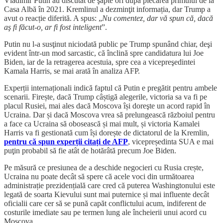
Vladimir Putin au discutat de şapte ori după plecarea primului de la
Casa Albă în 2021. Kremlinul a dezminţit informația, dar Trump a
avut o reacție diferită. A spus: „
Nu comentez, dar vă spun că, dacă
aş fi făcut-o, ar fi fost inteligent
”.
Putin nu l-a susţinut niciodată public pe Trump spunând chiar, deşi
evident într-un mod sarcastic, că înclină spre candidatura lui Joe
Biden, iar de la retragerea acestuia, spre cea a vicepreşedintei
Kamala Harris, se mai arată în analiza AFP.
Experții internaționali indică faptul că Putin e pregătit pentru ambele
scenarii. Firește, dacă Trump câștigă alegerile, victoria sa va fi pe
placul Rusiei, mai ales dacă Moscova își doreşte un acord rapid în
Ucraina. Dar și dacă Moscova vrea să prelungească războiul pentru
a face ca Ucraina să obosească și mai mult, și victoria Kamalei
Harris va fi gestionată cum își dorește de dictatorul de la Kremlin,
pentru că spun experții citați de AFP
, vicepreședinta SUA e mai
puţin probabil să fie atât de hotărâtă precum Joe Biden.
Pe măsură ce presiunea de a deschide negocieri cu Rusia crește,
Ucraina nu poate decât să spere că acele voci din următoarea
administrație prezidențială care cred că puterea Washingtonului este
legată de soarta Kievului sunt mai puternice și mai influente decât
oficialii care cer să se pună capăt conflictului acum, indiferent de
costurile imediate sau pe termen lung ale încheierii unui acord cu
Moscova.