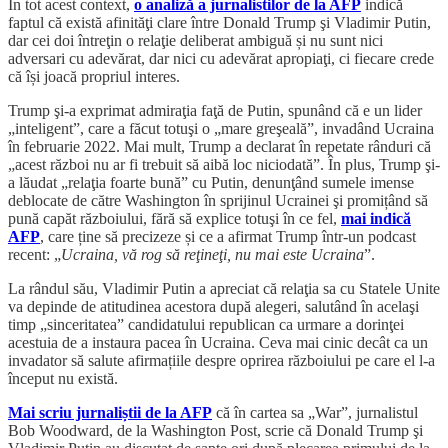
În tot acest context,
o analiză a jurnalistilor de la AFP
indică
faptul că există afinităţi clare între Donald Trump şi Vladimir Putin,
dar cei doi întreţin o relaţie deliberat ambiguă și nu sunt nici
adversari cu adevărat, dar nici cu adevărat apropiaţi, ci fiecare crede
că își joacă propriul interes.
Trump şi-a exprimat admiraţia faţă de Putin, spunând că e un lider
„inteligent”, care a făcut totuşi o „mare greşeală”, invadând Ucraina
în februarie 2022. Mai mult, Trump a declarat în repetate rânduri că
„acest război nu ar fi trebuit să aibă loc niciodată”. În plus, Trump şi-
a lăudat „relaţia foarte bună” cu Putin, denunţând sumele imense
deblocate de către Washington în sprijinul Ucrainei şi promițând să
pună capăt războiului, fără să explice totuşi în ce fel,
mai indică
AFP
, care ține să precizeze și ce a afirmat Trump într-un podcast
recent: „
Ucraina, vă rog să reţineţi, nu mai este Ucraina
”.
La rândul său, Vladimir Putin a apreciat că relaţia sa cu Statele Unite
va depinde de atitudinea acestora după alegeri, salutând în acelaşi
timp „sinceritatea” candidatului republican ca urmare a dorinţei
acestuia de a instaura pacea în Ucraina. Ceva mai cinic decât ca un
invadator să salute afirmațiile despre oprirea războiului pe care el l-a
început nu există.
Mai scriu jurnaliștii de la AFP
că în cartea sa „War”, jurnalistul
Bob Woodward, de la Washington Post, scrie că Donald Trump şi