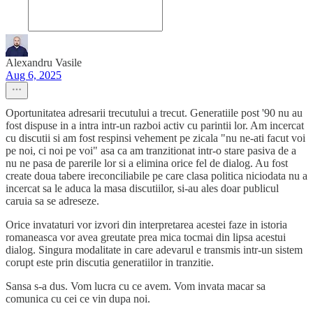
Alexandru Vasile
Aug 6, 2025
Oportunitatea adresarii trecutului a trecut. Generatiile post '90 nu au
fost dispuse in a intra intr-un razboi activ cu parintii lor. Am incercat
cu discutii si am fost respinsi vehement pe zicala "nu ne-ati facut voi
pe noi, ci noi pe voi" asa ca am tranzitionat intr-o stare pasiva de a
nu ne pasa de parerile lor si a elimina orice fel de dialog. Au fost
create doua tabere ireconciliabile pe care clasa politica niciodata nu a
incercat sa le aduca la masa discutiilor, si-au ales doar publicul
caruia sa se adreseze.
Orice invataturi vor izvori din interpretarea acestei faze in istoria
romaneasca vor avea greutate prea mica tocmai din lipsa acestui
dialog. Singura modalitate in care adevarul e transmis intr-un sistem
corupt este prin discutia generatiilor in tranzitie.
Sansa s-a dus. Vom lucra cu ce avem. Vom invata macar sa
comunica cu cei ce vin dupa noi.