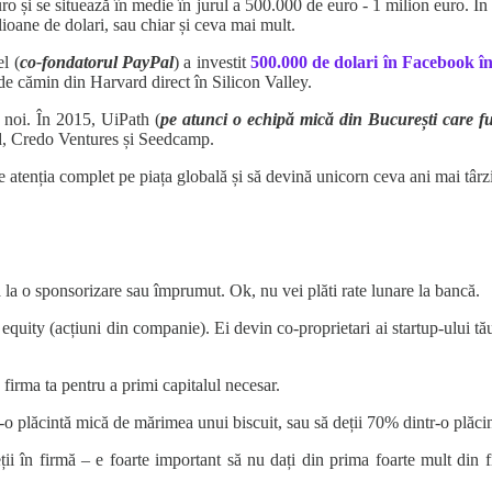
o și se situează în medie în jurul a 500.000 de euro - 1 milion euro. 
lioane de dolari, sau chiar și ceva mai mult.
l (
co-fondatorul PayPal
) a investit
500.000 de dolari în Facebook 
de cămin din Harvard direct în Silicon Valley.
 noi. În 2015, UiPath (
pe atunci o echipă mică din București care 
rd, Credo Ventures și Seedcamp.
te atenția complet pe piața globală și să devină unicorn ceva ani mai târz
a la o sponsorizare sau împrumut. Ok, nu vei plăti rate lunare la bancă.
u equity (acțiuni din companie). Ei devin co-proprietari ai startup-ului t
 firma ta pentru a primi capitalul necesar.
r-o plăcintă mică de mărimea unui biscuit, sau să deții 70% dintr-o plăc
ii în firmă – e foarte important să nu dați din prima foarte mult din fi