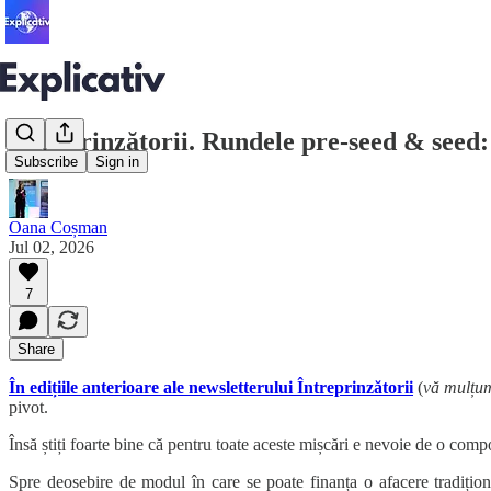
Întreprinzătorii. Rundele pre-seed & seed:
Subscribe
Sign in
Oana Coșman
Jul 02, 2026
7
Share
În edițiile anterioare ale newsletterului Întreprinzătorii
(
vă mulțum
pivot.
Însă știți foarte bine că pentru toate aceste mișcări e nevoie de o com
Spre deosebire de modul în care se poate finanța o afacere tradiționa