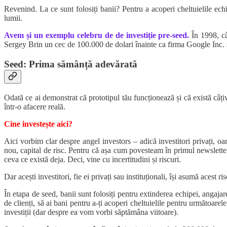
Revenind. La ce sunt folosiți banii? Pentru a acoperi cheltuielile ec
lumii.
Avem și un exemplu celebru de de investiție pre-seed.
În 1998, c
Sergey Brin un cec de 100.000 de dolari înainte ca firma Google Inc. să 
Seed: Prima sămânță adevărată
Odată ce ai demonstrat că prototipul tău funcționează și că există câți
într-o afacere reală.
Cine investește aici?
Aici vorbim clar despre angel investors – adică investitori privați, oam
nou, capital de risc. Pentru că așa cum povesteam în primul newsletter
ceva ce există deja. Deci, vine cu incertitudini și riscuri.
Dar acești investitori, fie ei privați sau instituționali, își asumă acest
În etapa de seed, banii sunt folosiți pentru extinderea echipei, angaja
de clienți, să ai bani pentru a-ți acoperi cheltuielile pentru următoar
investiții (dar despre ea vom vorbi săptămâna viitoare).