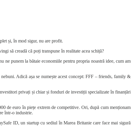
let și, în mod sigur, nu are profit.
ingi să creadă că poți transpune în realitate acea schiță?
oi nu ne punem la bătaie economiile pentru propria noastră idee, cum am
ște nebuni. Adică așa se numește acest concept: FFF – friends, family &
stitori privați și chiar și fonduri de investiții specializate în finanțări
0.000 de euro în piețe extrem de competitive. Ori, după cum menționam
e într-o industrie.
aySafe ID, un startup cu sediul în Marea Britanie care face mai sigură