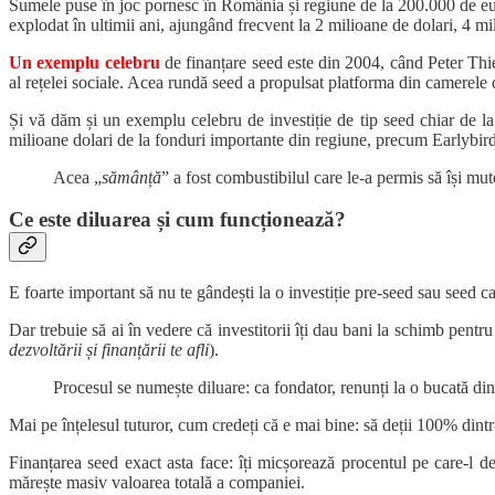
Sumele puse în joc pornesc în România și regiune de la 200.000 de eur
explodat în ultimii ani, ajungând frecvent la 2 milioane de dolari, 4 mi
Un exemplu celebru
de finanțare seed este din 2004, când Peter Thie
al rețelei sociale. Acea rundă seed a propulsat platforma din camerele 
Și vă dăm și un exemplu celebru de investiție de tip seed chiar de la
milioane dolari de la fonduri importante din regiune, precum Earlybi
Acea „
sămânță
” a fost combustibilul care le-a permis să își mu
Ce este diluarea și cum funcționează?
E foarte important să nu te gândești la o investiție pre-seed sau seed c
Dar trebuie să ai în vedere că investitorii îți dau bani la schimb pentr
dezvoltării și finanțării te afli
).
Procesul se numește diluare: ca fondator, renunți la o bucată din
Mai pe înțelesul tuturor, cum credeți că e mai bine: să deții 100% dint
Finanțarea seed exact asta face: îți micșorează procentul pe care-l deț
mărește masiv valoarea totală a companiei.