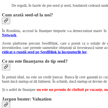
De regulă, în fazele de pre-seed și seed, fondatorii cedează un
Cum arată seed-ul la noi?
În România, accesul la finanțare timpurie s-a democratizat masiv în 
Network
.
Avem platforme precum SeedBlink, care a pornit ca o soluție de equ
investitorilor, care permite oamenilor obișnuiți să investească sume acc
ridicat o rundă seed pe SeedBlink la începuturile lor
.
Ce nu este finanțarea de tip seed?
În primul rând, nu este un credit bancar. Banca îți cere garanții (
o ca
banii dacă startup-ul dă faliment. În schimb, dacă startup-ul devine de s
Și o astfel de finanțare
nu este un premiu de cheltuit pe vacanțe, ma
Jargon buster: Valuation