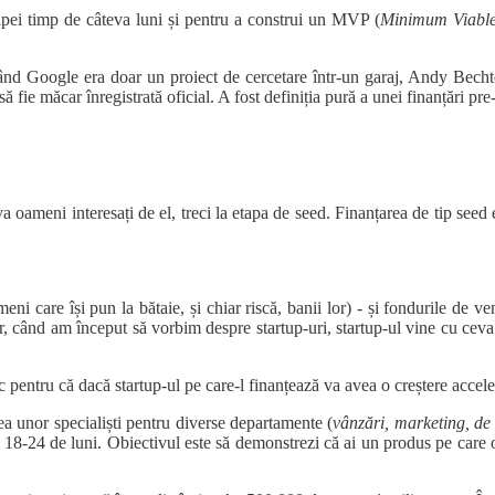
hipei timp de câteva luni și pentru a construi un MVP (
Minimum Viable
ând Google era doar un proiect de cercetare într-un garaj, Andy Becht
fie măcar înregistrată oficial. A fost definiția pură a unei finanțări pre
va oameni interesați de el, treci la etapa de seed. Finanțarea de tip seed
eni care își pun la bătaie, și chiar riscă, banii lor) - și fondurile de ve
, când am început să vorbim despre startup-uri, startup-ul vine cu ceva c
 risc pentru că dacă startup-ul pe care-l finanțează va avea o creștere accel
rea unor specialiști pentru diverse departamente (
vânzări, marketing, d
ele 18-24 de luni. Obiectivul este să demonstrezi că ai un produs pe care