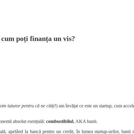
 cum poți finanța un vis?
im tuturor pentru că ne citiți!
) am învățat ce este un startup, cum accel
ponentă absolut esențială:
combustibilul
, AKA banii.
lă, apelând la bancă pentru un credit, în lumea startup-urilor, banii n