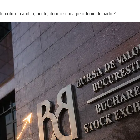
i motorul când ai, poate, doar o schiță pe o foaie de hârtie?