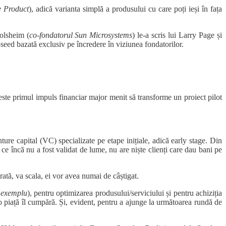
 Product
), adică varianta simplă a produsului cu care poți ieși în fața
olsheim (
co-fondatorul Sun Microsystems
) le-a scris lui Larry Page și
-seed bazată exclusiv pe încredere în viziunea fondatorilor.
 este primul impuls financiar major menit să transforme un proiect pilot
nture capital (VC) specializate pe etape inițiale, adică early stage. Din
e încă nu a fost validat de lume, nu are niște clienți care dau bani pe
erată, va scala, ei vor avea numai de câștigat.
e exemplu
), pentru optimizarea produsului/serviciului și pentru achiziția
 o piață îl cumpără. Și, evident, pentru a ajunge la următoarea rundă de