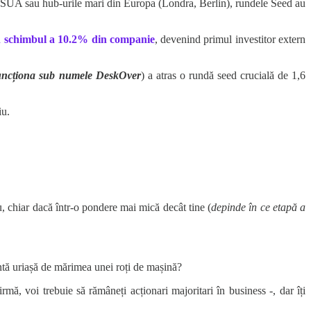
În SUA sau hub-urile mari din Europa (Londra, Berlin), rundele Seed au
în schimbul a 10.2% din companie
, devenind primul investitor extern
funcționa sub numele DeskOver
) a atras o rundă seed crucială de 1,6
iu.
ău, chiar dacă într-o pondere mai mică decât tine (
depinde în ce etapă a
intă uriașă de mărimea unei roți de mașină?
rmă, voi trebuie să rămâneți acționari majoritari în business -, dar îți