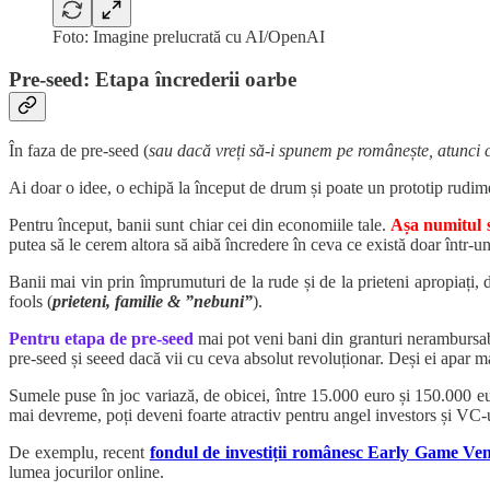
Foto: Imagine prelucrată cu AI/OpenAI
Pre-seed: Etapa încrederii oarbe
În faza de pre-seed (
sau dacă vreți să-i spunem pe românește, atunci c
Ai doar o idee, o echipă la început de drum și poate un prototip rudime
Pentru început, banii sunt chiar cei din economiile tale.
Așa numitul 
putea să le cerem altora să aibă încredere în ceva ce există doar într-u
Banii mai vin prin împrumuturi de la rude și de la prieteni apropiați,
fools (
prieteni, familie & ”nebuni”
).
Pentru etapa de pre-seed
mai pot veni bani din granturi nerambursabile,
pre-seed și seeed dacă vii cu ceva absolut revoluționar. Deși ei apar mai
Sumele puse în joc variază, de obicei, între 15.000 euro și 150.000 
mai devreme, poți deveni foarte atractiv pentru angel investors și VC-u
De exemplu, recent
fondul de investiții românesc Early Game Ve
lumea jocurilor online.