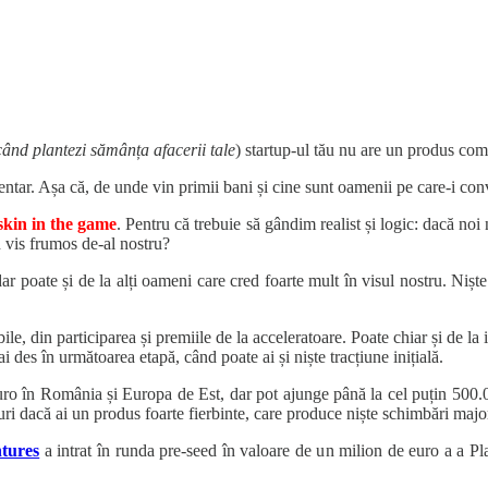
ând plantezi sămânța afacerii tale
) startup-ul tău nu are un produs comp
ntar. Așa că, de unde vin primii bani și cine sunt oamenii pe care-i conv
skin in the game
. Pentru că trebuie să gândim realist și logic: dacă n
n vis frumos de-al nostru?
 dar poate și de la alți oameni care cred foarte mult în visul nostru. Ni
 din participarea și premiile de la acceleratoare. Poate chiar și de la inve
 des în următoarea etapă, când poate ai și niște tracțiune inițială.
euro în România și Europa de Est, dar pot ajunge până la cel puțin 50
ri dacă ai un produs foarte fierbinte, care produce niște schimbări major
ntures
a intrat în runda pre-seed în valoare de un milion de euro a a Pl