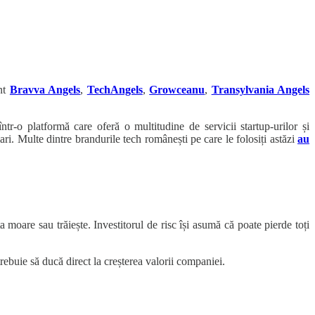
unt
Bravva Angels
,
TechAngels
,
Growceanu
,
Transylvania Angels
-o platformă care oferă o multitudine de servicii startup-urilor și
 mari. Multe dintre brandurile tech românești pe care le folosiți astăzi
au
a moare sau trăiește. Investitorul de risc își asumă că poate pierde toți
 trebuie să ducă direct la creșterea valorii companiei.