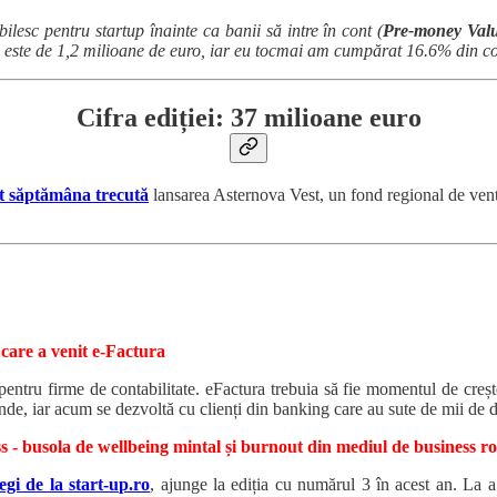
bilesc pentru startup înainte ca banii să intre în cont (
Pre-money Valu
ie este de 1,2 milioane de euro, iar eu tocmai am cumpărat 16.6% din c
Cifra ediției:
37 milioane euro
t săptămâna trecută
lansarea Asternova Vest, un fond regional de ventu
care a venit e-Factura
entru firme de contabilitate. eFactura trebuia să fie momentul de crește
nde, iar acum se dezvoltă cu clienți din banking care au sute de mii de
 - busola de wellbeing mintal și burnout din mediul de business 
legi de la start-up.ro
, ajunge la ediția cu numărul 3 în acest an. La a