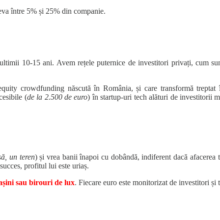
deva între 5% și 25% din companie.
ultimii 10-15 ani. Avem rețele puternice de investitori privați, cum s
ity crowdfunding născută în România, și care transformă treptat într
esibile (
de la 2.500 de euro
) în startup-uri tech alături de investitorii
să, un teren
) și vrea banii înapoi cu dobândă, indiferent dacă afacerea t
ucces, profitul lui este uriaș.
șini sau birouri de lux
. Fiecare euro este monitorizat de investitori și