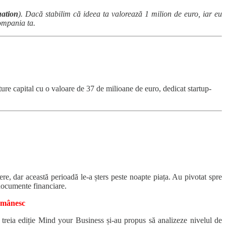
ation
). Dacă stabilim că ideea ta valorează 1 milion de euro, iar eu
ompania ta.
re capital cu o valoare de 37 de milioane de euro, dedicat startup-
re, dar această perioadă le-a șters peste noapte piața. Au pivotat spre
 documente financiare.
românesc
 treia ediție Mind your Business și-au propus să analizeze nivelul de