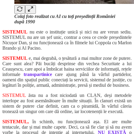
Colaj foto realizat cu AI cu toți președinții României
după 1990
SISTEMUL
nu este o instituție unică și nici nu are vreun sediu.
SISTEMUL nu are un șef unic, contrar a ceea ce crede președintele
Nicușor Dan, și nu funcționează ca în filmele lui Coppola cu Marlon
Brando și Al Pacino.
SISTEMUL
e, mai degrabă, o țesătură a mai multor zone de putere.
Care sunt alea? Păi bucăți desprinse din vechea Securitate a lui
Ceaușescu, care apoi a îmbrăcat haina serviciilor de informații, rețele
informale
transpartinice
care ajung până la vârful partidelor,
oameni din spațiul public conectați la servicii, sistemul de justiție, cu
legături în poliție, armată, administrație, presă și mediul de business.
SISTEMUL
ăsta nu a fost niciodată un CLAN, deși metodele
interlope au fost asemănătoare în multe situații. În clanuri există un
sistem de putere clar definit, cam ca o piramidă, în vârful căreia
tronează un singur om care dă ordine, iar locotenenții le execută.
SISTEMUL,
în schimb, nu funcționează așa. El are multe
tentacule, dar și mai multe capete. Deci, ca să fie clar și să nu avem
vorbe la procesul de intenție al internetului,
NU EXISTĂ
o