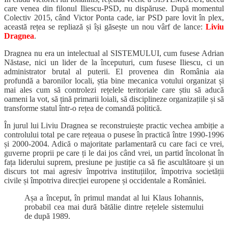
care venea din filonul Iliescu-PSD, nu dispăruse. După momentul
Colectiv 2015, când Victor Ponta cade, iar PSD pare lovit în plex,
această rețea se repliază și își găsește un nou vârf de lance:
Liviu
Dragnea
.
Dragnea nu era un intelectual al SISTEMULUI, cum fusese Adrian
Năstase, nici un lider de la începuturi, cum fusese Iliescu, ci un
administrator brutal al puterii. El provenea din România aia
profundă a baronilor locali, știa bine mecanica votului organizat și
mai ales cum să controlezi rețelele teritoriale care știu să aducă
oameni la vot, să țină primarii loiali, să disciplineze organizațiile și să
transforme statul într-o rețea de comandă politică.
În jurul lui Liviu Dragnea se reconstruiește practic vechea ambiție a
controlului total pe care rețeaua o pusese în practică între 1990-1996
și 2000-2004. Adică o majoritate parlamentară cu care faci ce vrei,
guverne proprii pe care ți le dai jos când vrei, un partid încolonat în
fața liderului suprem, presiune pe justiție ca să fie ascultătoare și un
discurs tot mai agresiv împotriva instituțiilor, împotriva societății
civile și împotriva direcției europene și occidentale a României.
Așa a început, în primul mandat al lui Klaus Iohannis,
probabil cea mai dură bătălie dintre rețelele sistemului
de după 1989.