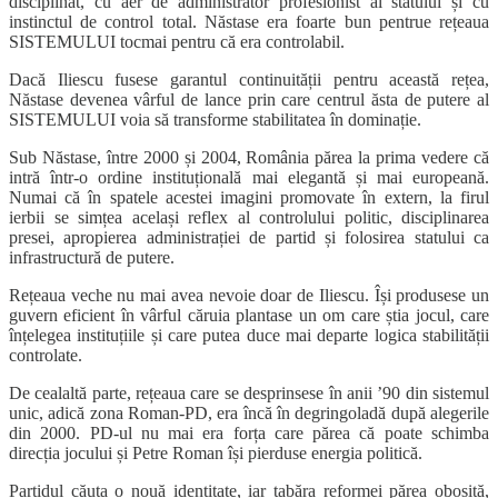
disciplinat, cu aer de administrator profesionist al statului și cu
instinctul de control total. Năstase era foarte bun pentrue rețeaua
SISTEMULUI tocmai pentru că era controlabil.
Dacă Iliescu fusese garantul continuității pentru această rețea,
Năstase devenea vârful de lance prin care centrul ăsta de putere al
SISTEMULUI voia să transforme stabilitatea în dominație.
Sub Năstase, între 2000 și 2004, România părea la prima vedere că
intră într-o ordine instituțională mai elegantă și mai europeană.
Numai că în spatele acestei imagini promovate în extern, la firul
ierbii se simțea același reflex al controlului politic, disciplinarea
presei, apropierea administrației de partid și folosirea statului ca
infrastructură de putere.
Rețeaua veche nu mai avea nevoie doar de Iliescu. Își produsese un
guvern eficient în vârful căruia plantase un om care știa jocul, care
înțelegea instituțiile și care putea duce mai departe logica stabilității
controlate.
De cealaltă parte, rețeaua care se desprinsese în anii ’90 din sistemul
unic, adică zona Roman-PD, era încă în degringoladă după alegerile
din 2000. PD-ul nu mai era forța care părea că poate schimba
direcția jocului și Petre Roman își pierduse energia politică.
Partidul căuta o nouă identitate, iar tabăra reformei părea obosită,