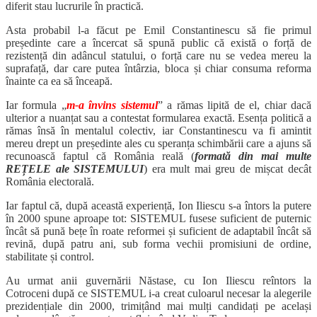
diferit stau lucrurile în practică.
Asta probabil l-a făcut pe Emil Constantinescu să fie primul
președinte care a încercat să spună public că există o forță de
rezistență din adâncul statului, o forță care nu se vedea mereu la
suprafață, dar care putea întârzia, bloca și chiar consuma reforma
înainte ca ea să înceapă.
Iar formula „
m-a învins sistemul
” a rămas lipită de el, chiar dacă
ulterior a nuanțat sau a contestat formularea exactă. Esența politică a
rămas însă în mentalul colectiv, iar Constantinescu va fi amintit
mereu drept un președinte ales cu speranța schimbării care a ajuns să
recunoască faptul că România reală (
formată din mai multe
REȚELE ale SISTEMULUI
) era mult mai greu de mișcat decât
România electorală.
Iar faptul că, după această experiență, Ion Iliescu s-a întors la putere
în 2000 spune aproape tot: SISTEMUL fusese suficient de puternic
încât să pună bețe în roate reformei și suficient de adaptabil încât să
revină, după patru ani, sub forma vechii promisiuni de ordine,
stabilitate și control.
Au urmat anii guvernării Năstase, cu Ion Iliescu reîntors la
Cotroceni după ce SISTEMUL i-a creat culoarul necesar la alegerile
prezidențiale din 2000, trimițând mai mulți candidați pe același