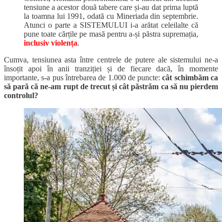
tensiune a acestor două tabere care și-au dat prima luptă
la toamna lui 1991, odată cu Mineriada din septembrie.
Atunci o parte a SISTEMULUI i-a arătat celeilalte că
pune toate cărțile pe masă pentru a-și păstra supremația,
inclusiv violența
.
Cumva, tensiunea asta între centrele de putere ale sistemului ne-a
însoțit apoi în anii tranziției și de fiecare dacă, în momente
importante, s-a pus întrebarea de 1.000 de puncte:
cât schimbăm ca
să pară că ne-am rupt de trecut și cât păstrăm ca să nu pierdem
controlul?