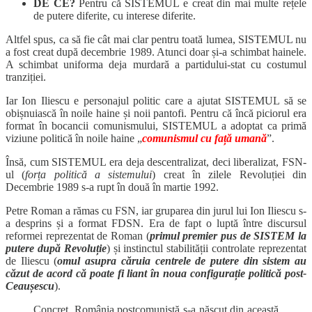
DE CE?
Pentru că SISTEMUL e creat din mai multe rețele
de putere diferite, cu interese diferite.
Altfel spus, ca să fie cât mai clar pentru toată lumea, SISTEMUL nu
a fost creat după decembrie 1989. Atunci doar și-a schimbat hainele.
A schimbat uniforma deja murdară a partidului-stat cu costumul
tranziției.
Iar Ion Iliescu e personajul politic care a ajutat SISTEMUL să se
obișnuiască în noile haine și noii pantofi. Pentru că încă piciorul era
format în bocancii comunismului, SISTEMUL a adoptat ca primă
viziune politică în noile haine „
comunismul cu față umană
”.
Însă, cum SISTEMUL era deja descentralizat, deci liberalizat, FSN-
ul (
forța politică a sistemului
) creat în zilele Revoluției din
Decembrie 1989 s-a rupt în două în martie 1992.
Petre Roman a rămas cu FSN, iar gruparea din jurul lui Ion Iliescu s-
a desprins și a format FDSN. Era de fapt o luptă între discursul
reformei reprezentat de Roman (
primul premier pus de SISTEM la
putere după Revoluție
) și instinctul stabilității controlate reprezentat
de Iliescu (
omul asupra căruia centrele de putere din sistem au
căzut de acord că poate fi liant în noua configurație politică post-
Ceaușescu
).
Concret, România postcomunistă s-a născut din această