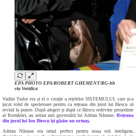
EPA PHOTO EPA/ROBERT GHEMENT/RG-hh
via Veridica
Vadim Tudor era și el o creație a rețelelor SISTEMULUI, care și-a
jucat rolul de sperietoare pentru ca rețeaua din jurul lui Iliescu să
revină la putere. După alegeri și după ce Iliescu redevine președinte
al României, au urmat anii guvernării lui Adrian Năstase.
Rețeaua
din jurul lui Ion Iliescu își găsise un urmaș.
Adrian Năstase era omul perfect pentru noua eră: inteligent,