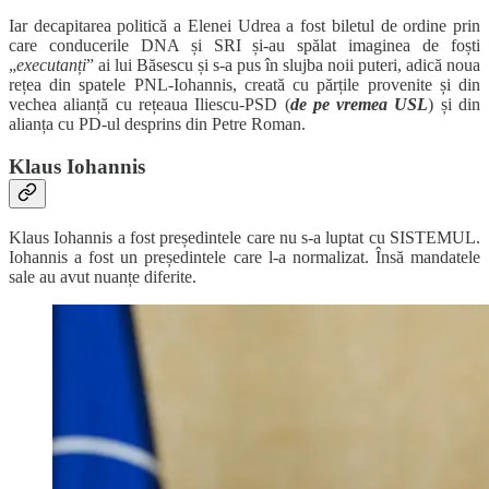
Iar decapitarea politică a Elenei Udrea a fost biletul de ordine prin
care conducerile DNA și SRI și-au spălat imaginea de foști
„
executanți
” ai lui Băsescu și s-a pus în slujba noii puteri, adică noua
rețea din spatele PNL-Iohannis, creată cu părțile provenite și din
vechea alianță cu rețeaua Iliescu-PSD (
de pe vremea USL
) și din
alianța cu PD-ul desprins din Petre Roman.
Klaus Iohannis
Klaus Iohannis a fost președintele care nu s-a luptat cu SISTEMUL.
Iohannis a fost un președintele care l-a normalizat. Însă mandatele
sale au avut nuanțe diferite.