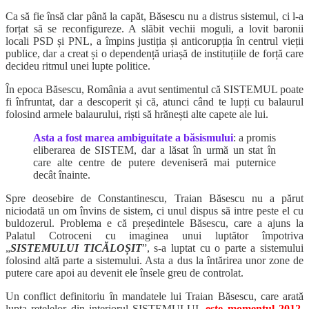
Ca să fie însă clar până la capăt, Băsescu nu a distrus sistemul, ci l-a
forțat să se reconfigureze. A slăbit vechii moguli, a lovit baronii
locali PSD și PNL, a împins justiția și anticorupția în centrul vieții
publice, dar a creat și o dependență uriașă de instituțiile de forță care
decideu ritmul unei lupte politice.
În epoca Băsescu, România a avut sentimentul că SISTEMUL poate
fi înfruntat, dar a descoperit și că, atunci când te lupți cu balaurul
folosind armele balaurului, riști să hrănești alte capete ale lui.
Asta a fost marea ambiguitate a băsismului
: a promis
eliberarea de SISTEM, dar a lăsat în urmă un stat în
care alte centre de putere deveniseră mai puternice
decât înainte.
Spre deosebire de Constantinescu, Traian Băsescu nu a părut
niciodată un om învins de sistem, ci unul dispus să intre peste el cu
buldozerul. Problema e că președintele Băsescu, care a ajuns la
Palatul Cotroceni cu imaginea unui luptător împotriva
„
SISTEMULUI TICĂLOȘIT
”, s-a luptat cu o parte a sistemului
folosind altă parte a sistemului. Asta a dus la întărirea unor zone de
putere care apoi au devenit ele însele greu de controlat.
Un conflict definitoriu în mandatele lui Traian Băsescu, care arată
lupta rețelelor din interiorul SISTEMULUI,
este momentul 2012
,