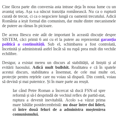
Cine făcea parte din conversia asta intrase deja în noua lume cu un
avantaj uriaș. Așa s-a născut tranziția românească. Nu ca o ruptură
curată de trecut, ci ca o negociere lungă cu oamenii trecutului. Adică
România a ieșit formal din comunism, dar multe dintre mecanismele
de putere au rămas în picioare.
De aceea Iliescu este atât de important în această discuție despre
SISTEM, căci primii 6 ani cu el la putere au reprezentat
garanția
politică a continuității.
Sub el, schimbarea a fost controlată,
încetinită și administrată astfel încât să nu rupă prea mult din vechile
echilibre.
Desigur, a existat mereu un discurs al stabilității, al liniștii și al
evitării haosului.
Adică mult bullshit.
Realitatea e că în spatele
acestui discurs, stabilitatea a însemnat, de cele mai multe ori,
protecție pentru rețelele care nu voiau să dispară. Din contră, voiau
să devină și mai puternice. Și în mare parte au reușit.
Iar când Petre Roman a încercat să ducă FSN-ul spre
reformă și să-l desprindă de vechiul reflex de partid-stat,
ruptura a devenit inevitabilă. Acolo s-a văzut prima
mare bătălie postdecembristă:
nu doar între doi lideri,
ci între două feluri de a administra moștenirea
comunismului.