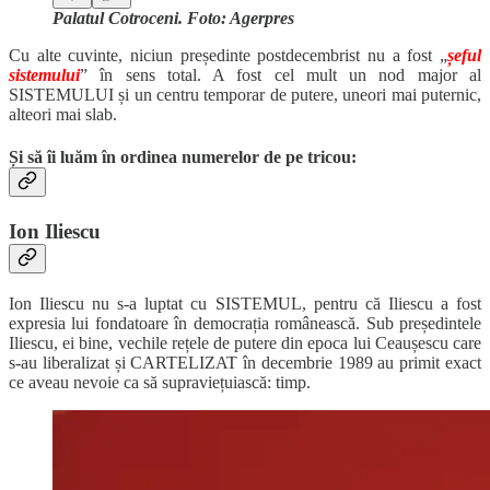
Palatul Cotroceni. Foto: Agerpres
Cu alte cuvinte, niciun președinte postdecembrist nu a fost „
șeful
sistemului
” în sens total. A fost cel mult un nod major al
SISTEMULUI și un centru temporar de putere, uneori mai puternic,
alteori mai slab.
Și să îi luăm în ordinea numerelor de pe tricou:
Ion Iliescu
Ion Iliescu nu s-a luptat cu SISTEMUL, pentru că Iliescu a fost
expresia lui fondatoare în democrația românească. Sub președintele
Iliescu, ei bine, vechile rețele de putere din epoca lui Ceaușescu care
s-au liberalizat și CARTELIZAT în decembrie 1989 au primit exact
ce aveau nevoie ca să supraviețuiască: timp.