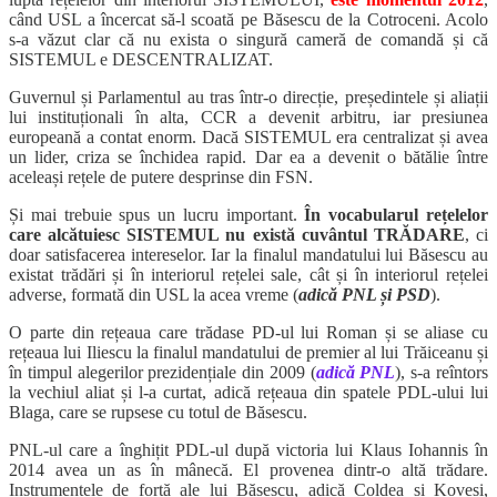
când USL a încercat să-l scoată pe Băsescu de la Cotroceni. Acolo
s-a văzut clar că nu exista o singură cameră de comandă și că
SISTEMUL e DESCENTRALIZAT.
Guvernul și Parlamentul au tras într-o direcție, președintele și aliații
lui instituționali în alta, CCR a devenit arbitru, iar presiunea
europeană a contat enorm. Dacă SISTEMUL era centralizat și avea
un lider, criza se închidea rapid. Dar ea a devenit o bătălie între
aceleași rețele de putere desprinse din FSN.
Și mai trebuie spus un lucru important.
În vocabularul rețelelor
care alcătuiesc SISTEMUL nu există cuvântul TRĂDARE
, ci
doar satisfacerea intereselor. Iar la finalul mandatului lui Băsescu au
existat trădări și în interiorul rețelei sale, cât și în interiorul rețelei
adverse, formată din USL la acea vreme (
adică PNL și PSD
).
O parte din rețeaua care trădase PD-ul lui Roman și se aliase cu
rețeaua lui Iliescu la finalul mandatului de premier al lui Trăiceanu și
în timpul alegerilor prezidențiale din 2009 (
adică PNL
), s-a reîntors
la vechiul aliat și l-a curtat, adică rețeaua din spatele PDL-ului lui
Blaga, care se rupsese cu totul de Băsescu.
PNL-ul care a înghițit PDL-ul după victoria lui Klaus Iohannis în
2014 avea un as în mânecă. El provenea dintr-o altă trădare.
Instrumentele de forță ale lui Băsescu, adică Coldea și Koveși,