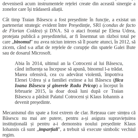
deveniseră acum instrumentele rețelei create din această sinergie a
zonelor care își trădaseră aliații.
Cât timp Traian Băsescu a fost președinte în funcție, a existat un
parteneriat strategic evident între Președinție, SRI (
condus de facto
de Florian Coldea
) și DNA. Să o ataci frontal pe Elena Udrea,
protejata publică a președintelui, ar fi însemnat un război total pe
care „
binomul
” nu avea niciun interes să îl poarte atunci, în 2012, să
zicem, când s-a aflat de rețelele de corupție din spatele Galei Bute
sau de dosarul Microsoft.
Abia în 2014, ultimul an la Cotroceni al lui Băsescu,
când influența sa începuse să apună, binomul l-a trădat.
Marea ofensivă, cea cu adevărat violentă, împotriva
Elenei Udrea și a familiei extinse a lui Băsescu (
fiica
Ioana Băsescu și ginerele Radu Pricop
) a început în
februarie 2015, la doar două luni după ce Traian
Băsescu a părăsit Palatul Cotroceni și Klaus Iohannis a
devenit președinte.
Mecanismul din spate a fost extrem de clar. Rețeaua care simțea că
Băsescu nu mai are putere, pentru a-și asigura supraviețuirea
instituțională și pentru a-i demonstra noului președinte Klaus
Iohannis că sunt „
imparțiali
”, a trebuit să execute simbolic vechiul
regim.