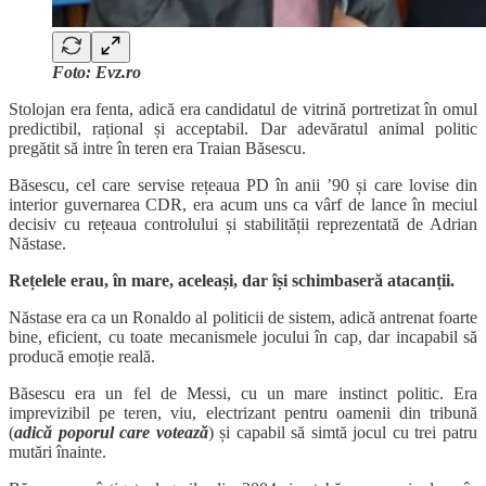
Foto: Evz.ro
Stolojan era fenta, adică era candidatul de vitrină portretizat în omul
predictibil, rațional și acceptabil. Dar adevăratul animal politic
pregătit să intre în teren era Traian Băsescu.
Băsescu, cel care servise rețeaua PD în anii ’90 și care lovise din
interior guvernarea CDR, era acum uns ca vârf de lance în meciul
decisiv cu rețeaua controlului și stabilității reprezentată de Adrian
Năstase.
Rețelele erau, în mare, aceleași, dar își schimbaseră atacanții.
Năstase era ca un Ronaldo al politicii de sistem, adică antrenat foarte
bine, eficient, cu toate mecanismele jocului în cap, dar incapabil să
producă emoție reală.
Băsescu era un fel de Messi, cu un mare instinct politic. Era
imprevizibil pe teren, viu, electrizant pentru oamenii din tribună
(
adică poporul care votează
) și capabil să simtă jocul cu trei patru
mutări înainte.