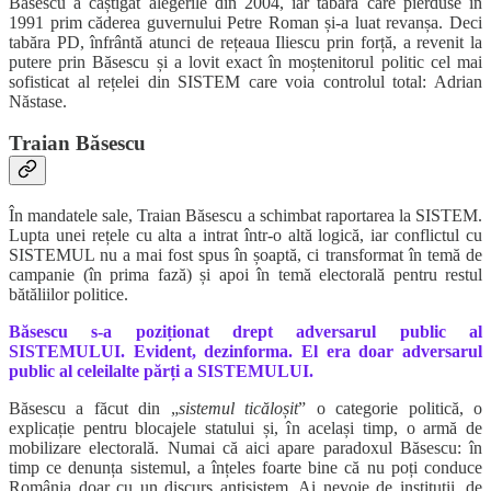
Băsescu a câștigat alegerile din 2004, iar tabăra care pierduse în
1991 prim căderea guvernului Petre Roman și-a luat revanșa. Deci
tabăra PD, înfrântă atunci de rețeaua Iliescu prin forță, a revenit la
putere prin Băsescu și a lovit exact în moștenitorul politic cel mai
sofisticat al rețelei din SISTEM care voia controlul total: Adrian
Năstase.
Traian Băsescu
În mandatele sale, Traian Băsescu a schimbat raportarea la SISTEM.
Lupta unei rețele cu alta a intrat într-o altă logică, iar conflictul cu
SISTEMUL nu a mai fost spus în șoaptă, ci transformat în temă de
campanie (în prima fază) și apoi în temă electorală pentru restul
bătăliilor politice.
Băsescu s-a poziționat drept adversarul public al
SISTEMULUI. Evident, dezinforma. El era doar adversarul
public al celeilalte părți a SISTEMULUI.
Băsescu a făcut din „
sistemul ticăloșit
” o categorie politică, o
explicație pentru blocajele statului și, în același timp, o armă de
mobilizare electorală. Numai că aici apare paradoxul Băsescu: în
timp ce denunța sistemul, a înțeles foarte bine că nu poți conduce
România doar cu un discurs antisistem. Ai nevoie de instituții, de