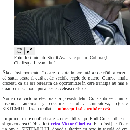
Foto: Institutul de Studii Avansate pentru Cultura și
Civilizația Levantului/
Ăla a fost momentul în care o parte importantă a societății a crezut
că statul poate fi curățat de vechile rețele de putere. Cumva, mulți
credeau că aia era fereastra de oportunitate în care tranziția nu mai e
doar o mască nouă pusă peste aceleași reflexe.
Numai că victoria electorală a președintelui Constantinescu nu a
însemnat automat și cucerirea statului. Dimpotrivă, rețelele
SISTEMULUI s-au repliat și
au început să șurubărească
.
Iar primul mare conflict care l-a destabilizat pe Emil Constantinescu
și guvernarea CDR a fost
criza Victor Ciorbea
. Ea a fost jucată de
un om al SISTEMULUI, dovedit ulterior cu acte în regulă că era