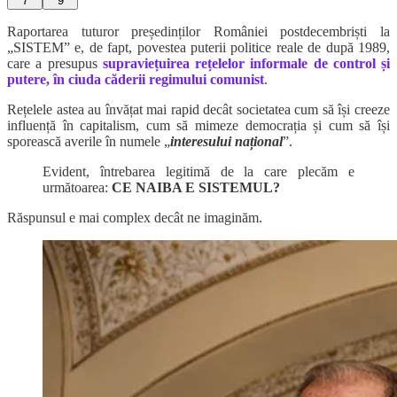
7
9
Raportarea tuturor președinților României postdecembriști la
„SISTEM” e, de fapt, povestea puterii politice reale de după 1989,
care a presupus
supraviețuirea rețelelor informale de control și
putere, în ciuda căderii regimului comunist
.
Rețelele astea au învățat mai rapid decât societatea cum să își creeze
influență în capitalism, cum să mimeze democrația și cum să își
sporească averile în numele „
interesului național
”.
Evident, întrebarea legitimă de la care plecăm e
următoarea:
CE NAIBA E SISTEMUL?
Răspunsul e mai complex decât ne imaginăm.