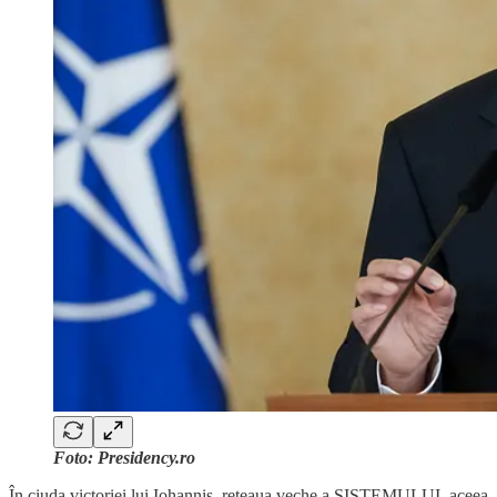
Foto: Presidency.ro
În ciuda victoriei lui Iohannis, rețeaua veche a SISTEMULUI, aceea