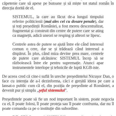
căpetenie care să apese pe butoane și să miște tot statul român în
direcția dorită de el.
SISTEMUL, la care au făcut de-a lungul timpului
referire politicienii (
mai ales cei cu dosare penale
), dar
și toți președinții României, a fost mereu descentralizat,
fragmentat și construit din centre de putere care se ating
ca magneții, adică uneori se resping și alteori se lipesc.
Centrele astea de putere se ajută între ele când interesul
comun o cere, dar se și trădează când interesul a
dispărut. În plus, când miza devine prea mare, centrele
de putere care alcătuiesc SISTEMUL încep să se
războiească între ele pentru supremație. Atunci apar
instrumentele interlope și tehnicile de luptă KGB-iste.
De aceea cred că cine-i suflă în ureche președintelui Nicușor Dan, o
face cu intenția de a-l dezinforma, căci e greșită ideea pe care a
lansat-o public cum că el, din poziția de președinte al României, a
devenit pur și simplu „
șeful sistemului
”.
Președintele poate să fie un nod important în sistem, poate negocia
cu el, îl poate folosi, îl poate proteja sau îl poate confrunta, dar nu îl
poate comanda ca pe o instituție din subordine.