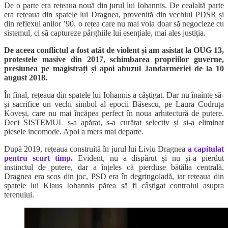
De o parte era rețeaua nouă din jurul lui Iohannis. De cealaltă parte
era rețeaua din spatele lui Dragnea, provenită din vechiul PDSR și
din reflexul anilor ’90, o rețea care nu mai voia doar să negocieze cu
sistemul, ci să captureze pârghiile lui esențiale, mai ales justiția.
De aceea conflictul a fost atât de violent și am asistat la OUG 13,
protestele masive din 2017, schimbarea propriilor guverne,
presiunea pe magistrați și apoi abuzul Jandarmeriei de la 10
august 2018.
În final, rețeaua din spatele lui Iohannis a câștigat. Dar nu înainte să-
și sacrifice un vechi simbol al epocii Băsescu, pe Laura Codruța
Koveși, care nu mai încăpea perfect în noua arhitectură de putere.
Deci SISTEMUL s-a apărat, s-a curățat selectiv și și-a eliminat
piesele incomode. Apoi a mers mai departe.
După 2019, rețeaua construită în jurul lui Liviu Dragnea
a capitulat
pentru scurt timp
.
Evident, nu a dispărut și nu și-a pierdut
instinctul de putere, dar a înțeles că pierduse bătălia centrală.
Dragnea era scos din joc, PSD era în degringoladă, iar rețeaua din
spatele lui Klaus Iohannis părea să fi câștigat controlul asupra
terenului.