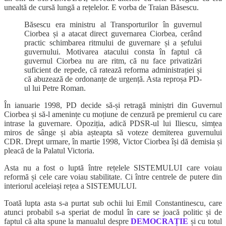
unealtă de cursă lungă a rețelelor. E vorba de Traian Băsescu.
Băsescu era ministru al Transporturilor în guvernul
Ciorbea și a atacat direct guvernarea Ciorbea, cerând
practic schimbarea ritmului de guvernare și a șefului
guvernului. Motivarea atacului consta în faptul că
guvernul Ciorbea nu are ritm, că nu face privatizări
suficient de repede, că ratează reforma administrației și
că abuzează de ordonanțe de urgență. Asta reproșa PD-
ul lui Petre Roman.
În ianuarie 1998, PD decide să-și retragă miniștri din Guvernul
Ciorbea și să-l amenințe
cu moțiune de cenzură
pe premierul cu care
intrase la guvernare. Opoziția, adică PDSR-ul lui Iliescu, simțea
miros de sânge și abia așteapta să voteze demiterea guvernului
CDR. Drept urmare, în martie 1998, Victor Ciorbea își dă demisia și
pleacă de la Palatul Victoria.
Asta nu a fost o luptă între rețelele SISTEMULUI care voiau
reformă și cele care voiau stabilitate. Ci între centrele de putere din
interiorul aceleiași rețea a SISTEMULUI.
Toată lupta asta s-a purtat sub ochii lui Emil Constantinescu, care
atunci probabil s-a speriat de modul în care se joacă politic și de
faptul că alta spune la manualul despre
DEMOCRAȚIE
și cu totul