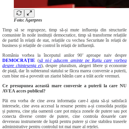
Foto: Agerpres
Timp să se regrupeze, timp să-și mute influența din structurile
comuniste în noile instituții democratice, timp să transforme relațiile
de partid în relații de stat, relațiile cu vechea Securitate în relații de
business și relațiile de control în relații de influență.
România vorbea la începutul anilor 90’ aproape naiv despre
DEMOCRAȚIE
(
să ni-l aducem aminte pe Rațiu care vorbea
despre chintesența ei
), despre pluralism, alegeri libere și economie
de piață, dar în subteranul statului se făcea marea conversie a puterii,
cum bine mi-a povestit un ziarist bătrân care a trăit acele vremuri.
Ce presupunea această mare conversie a puterii la care NU
AVEA acces publicul?
Păi era vorba de cine avea informația care-l ajuta să-și satisfacă
interesele, cine avea accesul la resurse pentru a-și consolida poziția
și puterea, cine știa oamenii care pot mișca zonele de putere sau pot
conecta diverse centre de putere, cine controla dosarele care
deveneau instrumente de luptă pentru putere și cine stabilea traseele
administrative pentru controlul tot mai mare al rețelei.