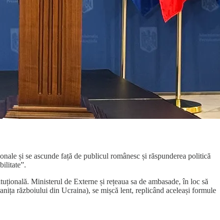
nale și se ascunde față de publicul românesc și răspunderea politică
ilitate”.
ituțională. Ministerul de Externe și rețeaua sa de ambasade, în loc să
ranița războiului din Ucraina), se mișcă lent, replicând aceleași formule