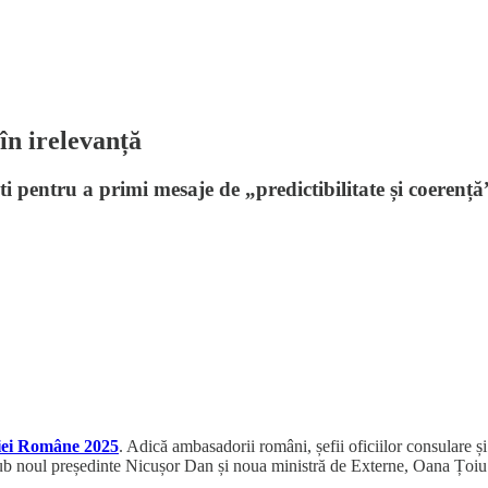
în irelevanță
pentru a primi mesaje de „predictibilitate și coerență”. 
iei Române 2025
. Adică ambasadorii români, șefii oficiilor consulare și 
i sub noul președinte Nicușor Dan și noua ministră de Externe, Oana Țoiu