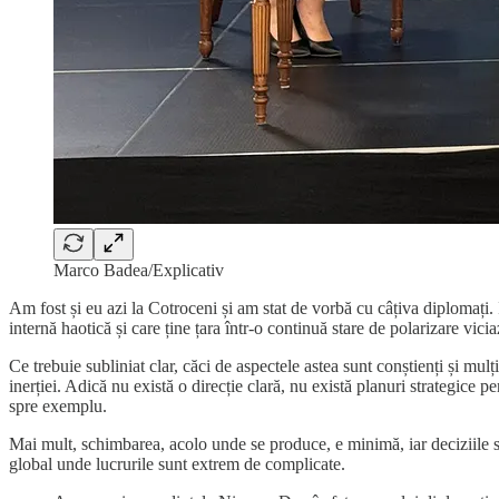
Marco Badea/Explicativ
Am fost și eu azi la Cotroceni și am stat de vorbă cu câțiva diplomați. I
internă haotică și care ține țara într-o continuă stare de polarizare viciaz
Ce trebuie subliniat clar, căci de aspectele astea sunt conștienți și
inerției. Adică nu există o direcție clară, nu există planuri strategice 
spre exemplu.
Mai mult, schimbarea, acolo unde se produce, e minimă, iar deciziile sunt
global unde lucrurile sunt extrem de complicate.