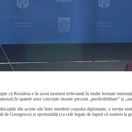
pte că România e în acest moment irelevantă în multe formate internațio
onal) în spatele unor concepte moarte precum „predictibilitate” și „stab
scuțiile din aceste zile între membrii corpului diplomatic, e inerția inst
ată de Georgescu) și oportunități (ca cele legate de faptul că suntem la g