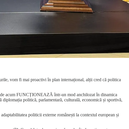
ile, vom fi mai proactivi în plan internațional, alții cred că politica
plomatice de acum FUNCȚIONEAZĂ într-un mod anchilozat în dinamica
dă diplomația politică, parlamentară, culturală, economică și sportivă,
t adaptabilitatea politicii externe românești la contextul european și