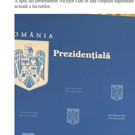
A spus azi președintele Nicușor Dan în fața corpului diplomati
actuală a lucrurilor.