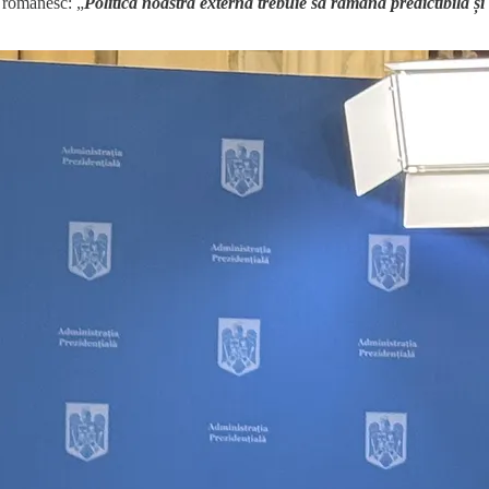
c românesc: „
Politica noastră externă trebuie să rămână predictibilă și