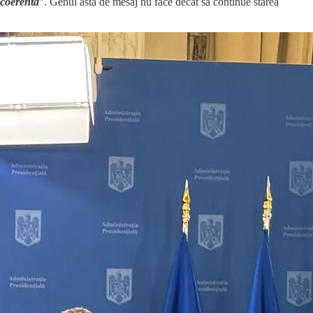
 coerentă
”. Genul ăsta de mesaj nu face decât să continue starea