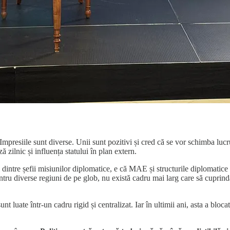
mpresiile sunt diverse. Unii sunt pozitivi și cred că se vor schimba lucrur
ă zilnic și influența statului în plan extern.
 mulți dintre șefii misiunilor diplomatice, e că MAE și structurile di
pentru diverse regiuni de pe glob, nu există cadru mai larg care să cuprin
 luate într-un cadru rigid și centralizat. Iar în ultimii ani, asta a bloca