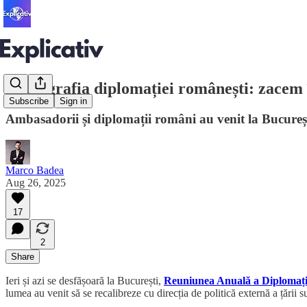
Radiografia diplomației românești: zacem 
Subscribe
Sign in
Ambasadorii și diplomații români au venit la București 
Marco Badea
Aug 26, 2025
17
2
Share
Ieri și azi se desfășoară la București,
Reuniunea Anuală a Diplomaț
lumea au venit să se recalibreze cu direcția de politică externă a țări