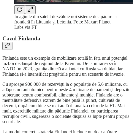
Imaginile din satelit dezvăluie noi sisteme de apărare la
frontieră în Lituania și Letonia. Foto: Maxar; Planet
Labs via FT
Cazul Finlanda
Finlanda este un exemplu de mobilizare totală în fața unui potențial
război declanșat de regimul de la Kremlin. De la intrarea sa în
NATO, în 2023, granița directă a alianței cu Rusia s-a dublat, iar
Finlanda și-a intensificat pregătirile pentru un scenariu de invazie.
Cu aproape 900.000 de rezerviști la o populație de 5,6 milioane, cu
adăposturi antiatomice pentru peste 4 milioane de oameni și depozite
subterane pentru combustibil, alimente și muniție, Finlanda are o
mentalitate defensivă extrem de bine pusă la punct, cultivată de
decenii, după cum bine se mai arată în analiza celor de la FT. Mai
mult, exercițiile militare din pădurile Finlandei, cu participarea
recruților civili, sugerează o societate dispusă să lupte pentru propria
securitate.
La modul concret, strategia Finlandei include nu doar apărare