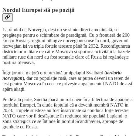
Nordul Europei stă pe poziții
La rândul ei, Norvegia, deși nu se simte direct amenințată, se
pregătește pentru o schimbare de paradigmă. Cu o frontieră de 200
km cu Rusia și regiuni bilingve norvegiano-ruse în nord, guvernul
norvegian își va tripla forțele terestre până în 2032. Reconfigurarea
districtelor militare de către Moscova și sporirea activității la bazele
militare ruse din nord au fost semnale clare că Rusia își regândește
postura ofensivă.
Îngrijorarea majoră o reprezintă arhipelagul Svalbard (
teritoriu
norvegian
), dar cu populație rusă, care ar putea deveni un teren de
test pentru Moscova în ceea ce privește angajamentul NATO de a-și
apăra aliații.
Pe de altă parte, Suedia joacă un rol-cheie în arhitectura de apărare a
nordului Europei, în ciuda faptului că a devenit membră NATO în
2023. Trupele suedeze au fost însărcinate să conducă forțe terestre
NATO care vor fi desfășurate în regiunea rar populată Lapland, o
zonă strategică ce se întinde în nordul Scandinaviei, aproape de
granițele cu Rusia.