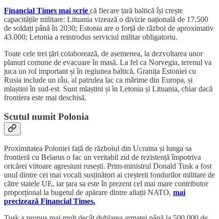
Financial Times mai scrie
că fiecare țară baltică își crește
capacitățile militare: Lituania vizează o divizie națională de 17.500
de soldați până în 2030; Estonia are o forță de război de aproximativ
43.000; Letonia a reintrodus serviciul militar obligatoriu.
Toate cele trei țări colaborează, de asemenea, la dezvoltarea unor
planuri comune de evacuare în masă. La fel ca Norvegia, terenul va
juca un rol important și în regiunea baltică. Granița Estoniei cu
Rusia include un râu, al patrulea lac ca mărime din Europa, și
mlaștini în sud-est. Sunt mlaștini și în Letonia și Lituania, chiar dacă
frontiera este mai deschisă.
Scutul numit Polonia
Proximitatea Poloniei față de războiul din Ucraina și lunga sa
frontieră cu Belarus o fac un veritabil zid de rezistență împotriva
oricărei viitoare agresiuni rusești. Prim-ministrul Donald Tusk a fost
unul dintre cei mai vocali susținători ai creșterii fondurilor militare de
către statele UE, iar țara sa este în prezent cel mai mare contributor
proporțional la bugetul de apărare dintre aliații NATO,
mai
precizează Financial Times.
Tusk a propus mai mult decât dublarea armatei până la 500.000 de