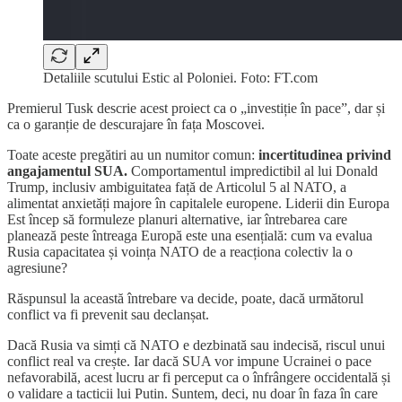
Detaliile scutului Estic al Poloniei. Foto: FT.com
Premierul Tusk descrie acest proiect ca o „investiție în pace”, dar și
ca o garanție de descurajare în fața Moscovei.
Toate aceste pregătiri au un numitor comun:
incertitudinea privind
angajamentul SUA.
Comportamentul impredictibil al lui Donald
Trump, inclusiv ambiguitatea față de Articolul 5 al NATO, a
alimentat anxietăți majore în capitalele europene. Liderii din Europa
Est încep să formuleze planuri alternative, iar întrebarea care
planează peste întreaga Europă este una esențială: cum va evalua
Rusia capacitatea și voința NATO de a reacționa colectiv la o
agresiune?
Răspunsul la această întrebare va decide, poate, dacă următorul
conflict va fi prevenit sau declanșat.
Dacă Rusia va simți că NATO e dezbinată sau indecisă, riscul unui
conflict real va crește. Iar dacă SUA vor impune Ucrainei o pace
nefavorabilă, acest lucru ar fi perceput ca o înfrângere occidentală și
o validare a tacticii lui Putin. Suntem, deci, nu doar în faza în care