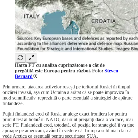
Harta FT cu analiza cuprinzătoare a cât de
pregătită este Europa pentru război. Foto:
Steven
Bernard
/X
Prin urmare, atacarea activelor rusești pe teritoriul Rusiei în timpul
oricărei invazii, așa cum Ucraina a arătat că se poate improviza în
mod semnificativ, reprezintă o parte esențială a strategiei de apărare
finlandeze.
Puțini finlandezi cred că Rusia ar alege exact frontiera lor pentru
primul test al hotărârii NATO, dar sunt pregătiți dacă o va face, mai
scrie FT. Finlandezii cred, totodată, că poziția lor strategică îi va ține
aproape pe americani, având în vedere că Trump a subliniat clar că
vede Arctica ca esențială pentru securitatea SUA.