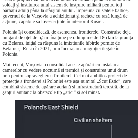
soldați și instituirea unui sistem de instruire militară pentru toți
bărbații adulți până la sfârșitul anului. Împreună cu statele baltice,
guvernul de la Varșovia a achiziționat și rachete cu rază lungă de
acțiune, capabile să lovescă ținte în interiorul Rusiei.
Polonia își consolidează, de asemenea, frontierele. Construise deja
un gard de oțel de 5,5 m înălțime pe o lungime de 186 km la granița
cu Belarus, inițial ca răspuns la imixtiunile hibirde pornite de
Belarus și Rusia în 2021, prin încurajarea migrației ilegale în
Polonia.
Mai recent, Varșovia a consolidat aceste apărări cu instalarea
camerelor cu vedere nocturnă și termică și construirea unui drum
nou pentru supravegherea frontierei. Cel mai ambițios proiect de
protecție a frontierei al Poloniei este așa-numitul „Scut Estic”, care
combină sisteme de apărare aeriană și infrastructură terestră, de la
șanțuri antitanc la obstacole tip „arici” și sol minat.