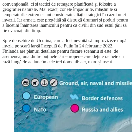
convențională, ci și tactici de retragere planificată și folosire a
geografiei naturale. Mai exact, zonele împădurite, mlaștinile și
temperaturile extreme sunt considerate aliați strategici în cazul unei
invazii. Iar armata este pregătită să distrugă drumuri și poduri pentru
a încetini înaintarea inamicului pentru ca civilii din sud-estul țării să
fie evacuați din timp.
Spre deosebire de Ucraina, care a fost nevoită să improvizeze după
invzia pe scară largă începută de Putin în 24 februarie 2022,
Finlanda are planuri detaliate pentru fiecare scenariu și este, de
asemenea, una dintre puținele țări europene care deține rachete cu
rază lungă de acțiune în cele trei domenii: aer, mare și uscat.