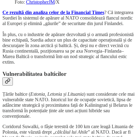
Foto:
ChristopherJM
/X
Ce rezultă din analiza celor de la Financial Times
? Că integrarea
Suediei în sistemul de apărare al NATO consolidează flancul nordic
al Europei și elimină „găurile” de securitate din jurul Finlandei.
În plus, cu o industrie de apărare dezvoltată și o armată profesionistă
bine echipată, Suedia aduce un plus de capacitate operațională și de
descurajare în zona arctică și baltică. Și, deși nu e direct vecină cu
Rusia continentală, poziționarea sa pe axa Norvegia–Finlanda–
Marea Baltică o transformă într-un nod strategic al flancului estic
extins.
Vulnerabilitatea balticilor
Țările baltice (
Estonia, Letonia și Lituania
) sunt considerate cele mai
vulnerabile state NATO. Istoricul lor de ocupație sovietică, lipsa de
adâncime strategică și proximitatea față de Kaliningrad și Belarus le
transformă în potențiale ținte ale unei acțiuni hibride sau
convenționale.
Coridorul Suwalki, o fâșie terestră de 100 km care leagă Lituania de
Polonia, este văzută drept „
călcâiul lui Ahile
” al NATO. Dacă ar fi