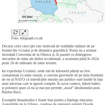
Foto: telegraph.co.uk
Decizia celor cinci țări este motivată de realitățile militare de pe
frontul din Ucraina și de dinamica gopolitică. Rusia nu a semnat
niciodată Convenția de la Ottawa și, în paralel cu distrugerea
stocurilor de mine ale țărilor occidentale, a acumulat până în 2024
peste 26 de milioane de mine terestre.
Iar experiența Ucrainei, unde mii de kilometri pătrați au fost
contaminați cu mine rusești, a convins guvernele de pe linia frontului
de est al NATO că interdicțiile morale sau juridice sunt inutile în fața
unui adversar care le ignoră complet. În acest context, liderii baltici
și polonezi spun că nu-și mai pot permite „
luxul
” idealismului post-
Război Rece.
Exemplul lituanienilor e foarte bun pentru a înțelege mișcarea.
Autoritățile de la Vilnius, conduse de ministrul apărării Dovile