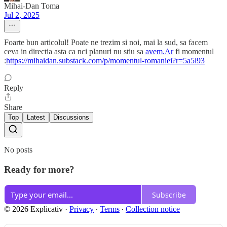
Mihai-Dan Toma
Jul 2, 2025
Foarte bun articolul! Poate ne trezim si noi, mai la sud, sa facem
ceva in directia asta ca nci planuri nu stiu sa
avem.Ar
fi momentul
:
https://mihaidan.substack.com/p/momentul-romaniei?r=5a5l93
Reply
Share
Top
Latest
Discussions
No posts
Ready for more?
Subscribe
© 2026 Explicativ
·
Privacy
∙
Terms
∙
Collection notice