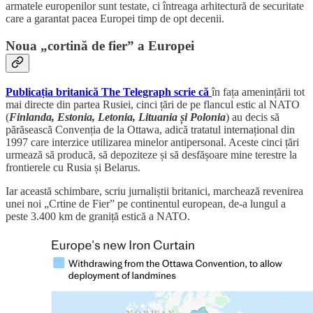
armatele europenilor sunt testate, ci întreaga arhitectură de securitate
care a garantat pacea Europei timp de opt decenii.
Noua „cortină de fier” a Europei
Publicația britanică The Telegraph scrie că
în fața amenințării tot
mai directe din partea Rusiei, cinci țări de pe flancul estic al NATO
(
Finlanda, Estonia, Letonia, Lituania și Polonia
) au decis să
părăsească Convenția de la Ottawa, adică tratatul internațional din
1997 care interzice utilizarea minelor antipersonal. Aceste cinci țări
urmează să producă, să depoziteze și să desfășoare mine terestre la
frontierele cu Rusia și Belarus.
Iar această schimbare, scriu jurnaliștii britanici, marchează revenirea
unei noi „Crtine de Fier” pe continentul european, de-a lungul a
peste 3.400 km de graniță estică a NATO.