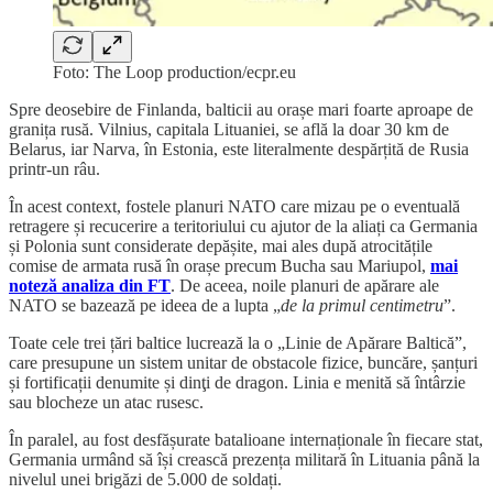
Foto: The Loop production/ecpr.eu
Spre deosebire de Finlanda, balticii au orașe mari foarte aproape de
granița rusă. Vilnius, capitala Lituaniei, se află la doar 30 km de
Belarus, iar Narva, în Estonia, este literalmente despărțită de Rusia
printr-un râu.
În acest context, fostele planuri NATO care mizau pe o eventuală
retragere și recucerire a teritoriului cu ajutor de la aliați ca Germania
și Polonia sunt considerate depășite, mai ales după atrocitățile
comise de armata rusă în orașe precum Bucha sau Mariupol,
mai
noteză analiza din FT
. De aceea, noile planuri de apărare ale
NATO se bazează pe ideea de a lupta „
de la primul centimetru
”.
Toate cele trei țări baltice lucrează la o „Linie de Apărare Baltică”,
care presupune un sistem unitar de obstacole fizice, buncăre, șanțuri
și fortificații denumite și dinţi de dragon. Linia e menită să întârzie
sau blocheze un atac rusesc.
În paralel, au fost desfășurate batalioane internaționale în fiecare stat,
Germania urmând să își crească prezența militară în Lituania până la
nivelul unei brigăzi de 5.000 de soldați.