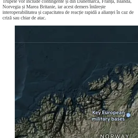
Trupele vor include contingente și din Danemarca, Franța, Islanda,
Norvegia și Marea Britanie, iar acest demers întărește
interoperabilitatea și capacitatea de reacție rapidă a alianței în caz de
criză sau chiar de atac.