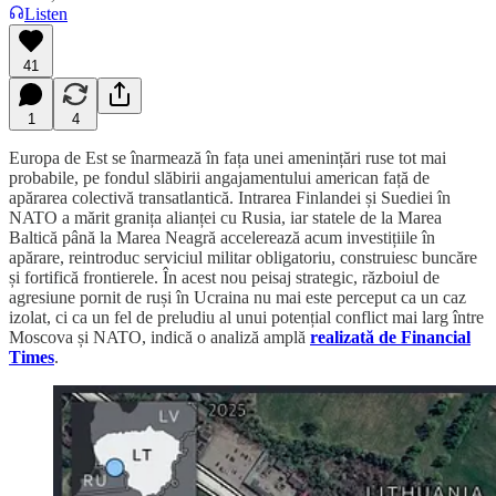
Listen
41
1
4
Europa de Est se înarmează în fața unei amenințări ruse tot mai
probabile, pe fondul slăbirii angajamentului american față de
apărarea colectivă transatlantică. Intrarea Finlandei și Suediei în
NATO a mărit granița alianței cu Rusia, iar statele de la Marea
Baltică până la Marea Neagră accelerează acum investițiile în
apărare, reintroduc serviciul militar obligatoriu, construiesc buncăre
și fortifică frontierele. În acest nou peisaj strategic, războiul de
agresiune pornit de ruși în Ucraina nu mai este perceput ca un caz
izolat, ci ca un fel de preludiu al unui potențial conflict mai larg între
Moscova și NATO, indică o analiză amplă
realizată de Financial
Times
.