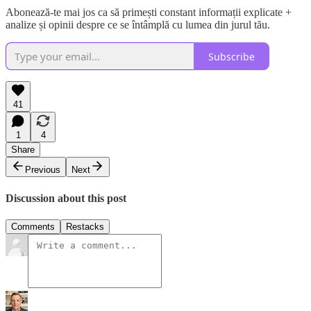
Abonează-te mai jos ca să primești constant informații explicate +
analize și opinii despre ce se întâmplă cu lumea din jurul tău.
Subscribe
41
1
4
Share
Previous
Next
Discussion about this post
Comments
Restacks