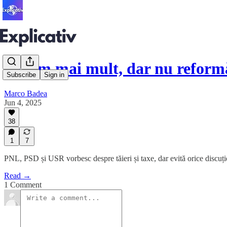
Taxăm mai mult, dar nu refor
Subscribe
Sign in
Marco Badea
Jun 4, 2025
38
1
7
PNL, PSD și USR vorbesc despre tăieri și taxe, dar evită orice discuție
Read →
1 Comment