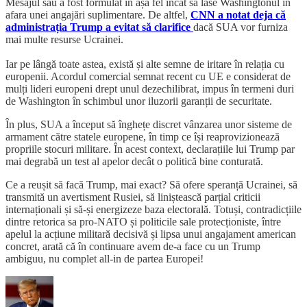
Mesajul său a fost formulat în așa fel încât să lase Washingtonul în
afara unei angajări suplimentare. De altfel,
CNN a notat deja că
administrația Trump a evitat să clarifice
dacă SUA vor furniza
mai multe resurse Ucrainei.
Iar pe lângă toate astea, există și alte semne de iritare în relația cu
europenii. Acordul comercial semnat recent cu UE e considerat de
mulți lideri europeni drept unul dezechilibrat, impus în termeni duri
de Washington în schimbul unor iluzorii garanții de securitate.
În plus, SUA a început să înghețe discret vânzarea unor sisteme de
armament către statele europene, în timp ce își reaprovizionează
propriile stocuri militare. În acest context, declarațiile lui Trump par
mai degrabă un test al apelor decât o politică bine conturată.
Ce a reușit să facă Trump, mai exact? Să ofere speranță Ucrainei, să
transmită un avertisment Rusiei, să liniștească parțial criticii
internaționali și să-și energizeze baza electorală. Totuși, contradicțiile
dintre retorica sa pro-NATO și politicile sale protecționiste, între
apelul la acțiune militară decisivă și lipsa unui angajament american
concret, arată că în continuare avem de-a face cu un Trump
ambiguu, nu complet all-in de partea Europei!