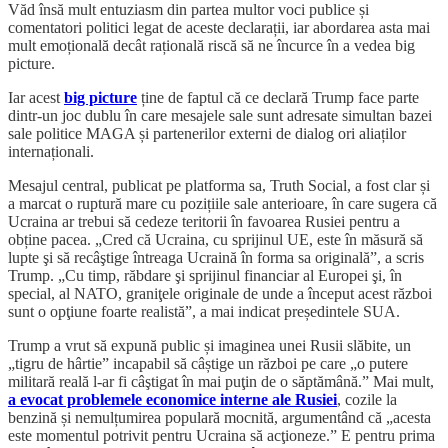
Văd însă mult entuziasm din partea multor voci publice și
comentatori politici legat de aceste declarații, iar abordarea asta mai
mult emoțională decât rațională riscă să ne încurce în a vedea big
picture.
Iar acest
big picture
ține de faptul că ce declară Trump face parte
dintr-un joc dublu în care mesajele sale sunt adresate simultan bazei
sale politice MAGA și partenerilor externi de dialog ori aliaților
internaționali.
Mesajul central, publicat pe platforma sa, Truth Social, a fost clar și
a marcat o ruptură mare cu pozițiile sale anterioare, în care sugera că
Ucraina ar trebui să cedeze teritorii în favoarea Rusiei pentru a
obține pacea. „Cred că Ucraina, cu sprijinul UE, este în măsură să
lupte şi să recâştige întreaga Ucraină în forma sa originală”, a scris
Trump. „Cu timp, răbdare şi sprijinul financiar al Europei şi, în
special, al NATO, graniţele originale de unde a început acest război
sunt o opţiune foarte realistă”, a mai indicat președintele SUA.
Trump a vrut să expună public și imaginea unei Rusii slăbite, un
„tigru de hârtie” incapabil să câștige un război pe care „o putere
militară reală l-ar fi câştigat în mai puţin de o săptămână.” Mai mult,
a evocat problemele economice interne ale Rusiei
, cozile la
benzină și nemulțumirea populară mocnită, argumentând că „acesta
este momentul potrivit pentru Ucraina să acţioneze.” E pentru prima