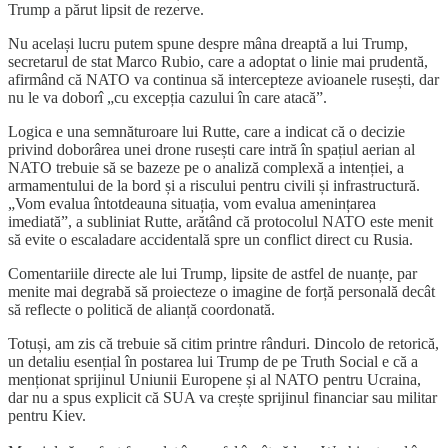
Trump a părut lipsit de rezerve.
Nu același lucru putem spune despre mâna dreaptă a lui Trump,
secretarul de stat Marco Rubio, care a adoptat o linie mai prudentă,
afirmând că NATO va continua să intercepteze avioanele rusești, dar
nu le va doborî „cu excepția cazului în care atacă”.
Logica e una semnăturoare lui Rutte, care a indicat că o decizie
privind doborârea unei drone rusești care intră în spațiul aerian al
NATO trebuie să se bazeze pe o analiză complexă a intenției, a
armamentului de la bord și a riscului pentru civili și infrastructură.
„Vom evalua întotdeauna situația, vom evalua amenințarea
imediată”, a subliniat Rutte, arătând că protocolul NATO este menit
să evite o escaladare accidentală spre un conflict direct cu Rusia.
Comentariile directe ale lui Trump, lipsite de astfel de nuanțe, par
menite mai degrabă să proiecteze o imagine de forță personală decât
să reflecte o politică de alianță coordonată.
Totuși, am zis că trebuie să citim printre rânduri. Dincolo de retorică,
un detaliu esențial în postarea lui Trump de pe Truth Social e că a
menționat sprijinul Uniunii Europene și al NATO pentru Ucraina,
dar nu a spus explicit că SUA va crește sprijinul financiar sau militar
pentru Kiev.