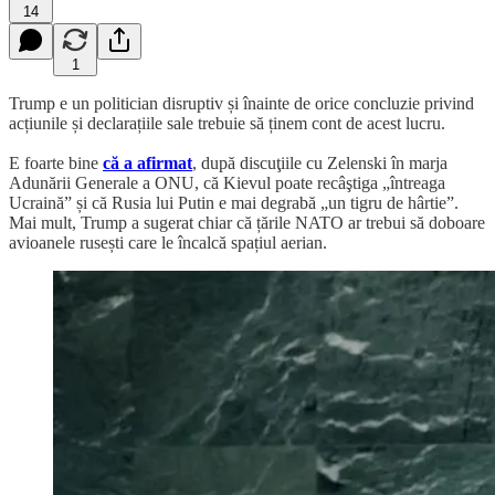
14
1
Trump e un politician disruptiv și înainte de orice concluzie privind
acțiunile și declarațiile sale trebuie să ținem cont de acest lucru.
E foarte bine
că a afirmat
, după discuţiile cu Zelenski în marja
Adunării Generale a ONU, că Kievul poate recâştiga „întreaga
Ucraină” și că Rusia lui Putin e mai degrabă „un tigru de hârtie”.
Mai mult, Trump a sugerat chiar că țările NATO ar trebui să doboare
avioanele rusești care le încalcă spațiul aerian.