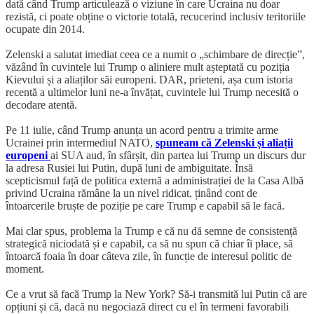
dată când Trump articulează o viziune în care Ucraina nu doar
rezistă, ci poate obține o victorie totală, recucerind inclusiv teritoriile
ocupate din 2014.
Zelenski a salutat imediat ceea ce a numit o „schimbare de direcție”,
văzând în cuvintele lui Trump o aliniere mult așteptată cu poziția
Kievului și a aliaților săi europeni. DAR, prieteni, așa cum istoria
recentă a ultimelor luni ne-a învățat, cuvintele lui Trump necesită o
decodare atentă.
Pe 11 iulie, când Trump anunța un acord pentru a trimite arme
Ucrainei prin intermediul NATO,
spuneam că Zelenski și aliații
europeni
ai SUA aud, în sfârșit, din partea lui Trump un discurs dur
la adresa Rusiei lui Putin, după luni de ambiguitate. Însă
scepticismul față de politica externă a administrației de la Casa Albă
privind Ucraina rămâne la un nivel ridicat, ținând cont de
întoarcerile bruște de poziție pe care Trump e capabil să le facă.
Mai clar spus, problema la Trump e că nu dă semne de consistență
strategică niciodată și e capabil, ca să nu spun că chiar îi place, să
întoarcă foaia în doar câteva zile, în funcție de interesul politic de
moment.
Ce a vrut să facă Trump la New York? Să-i transmită lui Putin că are
opțiuni și că, dacă nu negociază direct cu el în termeni favorabili