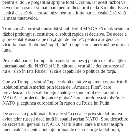
pentru ei doi, e pregătit să sprijine total Ucraina, iar acest război va
deveni un coșmar și mai mare pentru dictatorul de la Kremlin. Este o
tactică clasică de a crește miza pentru a forța partea cealaltă să vină
la masa tratativelor.
Trump însă a vrut să transmită și publicului MAGA că nu dorește un
război prelungit și costisitor, ci soluții rapide și decisive. De aceea a
și prezentat Rusia ca pe un „tigru de hârtie”, pentru a sugera că
victoria poate fi obținută rapid, fără o implicare americană pe termen
lung.
Pe de altă parte, Trump a transmis și un mesaj pentru restul aliaților
internaționali din NATO și UE, cărora a vrut să le demonstreze că
nu e „slab în fața Rusiei” și că e capabil de o politică de forță.
Cumva Trump a vrut să împace două narative aparent contradictorii:
izolaționismul Americii prin ideea de „America First”, care
prevalează în fața solidarității aliate și e stindardul electoratului
MAGA, și proiecția de putere globală care coordonează mișcările
NATO și acțiunea europenilor în raport cu Rusia lui Putin.
De aceea s-a poziționat afirmativ și în ceea ce privește doborârea
avioanelor rusești dacă intră în spațiul aerian NATO. Spre deosebire
de secretarul general al NATO, Mark Rutte, care a insistat asupra
unei evaluări atente a intențiilor înainte de a recurge la doborâri,