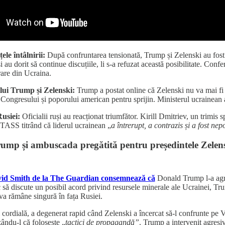
ele întâlnirii:
După confruntarea tensionată, Trump și Zelenski au fost s
și au dorit să continue discuțiile, li s-a refuzat această posibilitate. C
rare din Ucraina.
 lui Trump și Zelenski:
Trump a postat online că Zelenski nu va mai fi
Congresului și poporului american pentru sprijin. Ministerul ucrainean 
usiei:
Oficialii ruși au reacționat triumfător. Kirill Dmitriev, un trimis 
 TASS titrând că liderul ucrainean „
a întrerupt, a contrazis și a fost nep
ump și ambuscada pregătită pentru președintele Zelen
vid Smith de la The Guardian consemnează că
Donald Trump l-a agre
oc să discute un posibil acord privind resursele minerale ale Ucrainei, Tr
va rămâne singură în fața Rusiei.
ial cordială, a degenerat rapid când Zelenski a încercat să-l confrunte pe 
zându-l că folosește „
tactici de propagandă”
. Trump a intervenit agresi