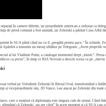
eparați în camere diferite, iar președintele american a ordonat ca delega
onferința de presă comună a fost anulată, iar Zelenski a părăsit Casa Albă
 primit în SUA până când nu va fi „pregătit pentru pace.” În schimb, Z
al Apărării a transmis un mesaj sfidător pe Telegram: „
Avem propriile no
special al lui Vladimir Putin, a catalogat momentul drept „istoric”. Presa 
oliticos cu presa
”, în timp ce RIA Novosti a descris scena ca pe „
isteria
ski
sat verbal pe Volodimir Zelenski în Biroul Oval, transformând o întâlni
ump și vicepreședintele său, JD Vance, l-au atacat pe Zelenski din toate 
Vance, care a susținut că diplomația este singura cale de urmat. Când lide
v, afirmând că Zelenski „
nu are cărți
” în acest moment și că SUA i-au ofe