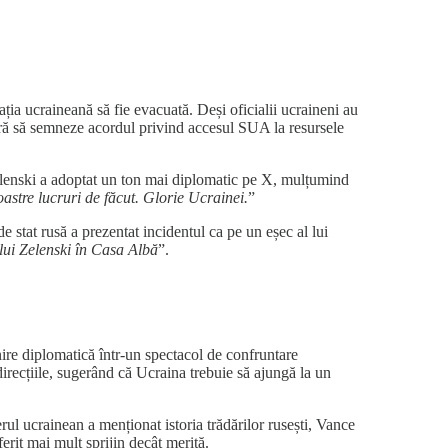
ția ucraineană să fie evacuată. Deși oficialii ucraineni au
 fără să semneze acordul privind accesul SUA la resursele
elenski a adoptat un ton mai diplomatic pe X, mulțumind
astre lucruri de făcut. Glorie Ucrainei.
”
de stat rusă a prezentat incidentul ca pe un eșec al lui
 lui Zelenski în Casa Albă
”.
re diplomatică într-un spectacol de confruntare
direcțiile, sugerând că Ucraina trebuie să ajungă la un
rul ucrainean a menționat istoria trădărilor rusești, Vance
rit mai mult sprijin decât merită.