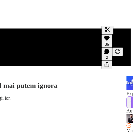
Generate tra
36
A transcript 
editing.
2
-l mai putem ignora
Exp
i lor.
Aut
Ma