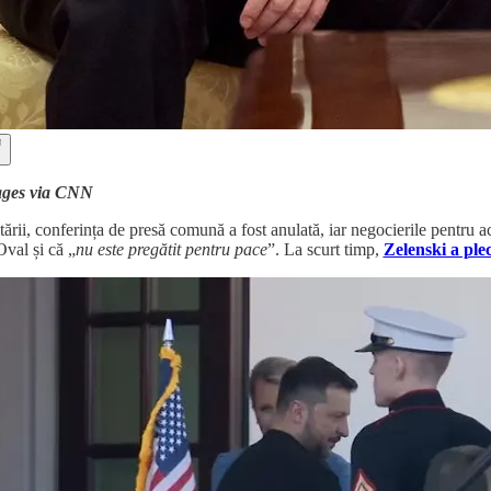
ages via CNN
ării, conferința de presă comună a fost anulată, iar negocierile pentru 
Oval și că „
nu este pregătit pentru pace
”. La scurt timp,
Zelenski a ple