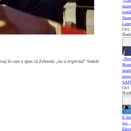
„Cân
mare
româ
Span
Lati
Oct 
Bad
„Por
saj în care a spus că Zelenski „
nu a respectat
” Statele
Româ
impl
prog
SAF
Oct 
Bad
E ti
jos „
Elec