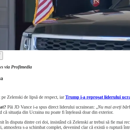
 via Profimedia
ea
 pe Zelenski de lipsă de respect, iar
Trump i-a reproșat liderului ucr
uat?
Păi JD Vance i-a spus direct liderului ucrainean: „
Nu mai aveți bărb
d că situația din Ucraina nu poate fi înțeleasă doar din exterior.
it în disputa dintre cei doi, insistând că Zelenski ar trebui să fie mai re
i, atmosfera s-a schimbat complet, devenind clar că există o ruptură înt