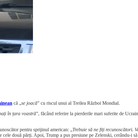
ainean
că „
se joacă
” cu riscul unui al Treilea Război Mondial.
ați în țara voastră
”, făcând referire la pierderile mari suferite de Ucrai
cunoscător pentru sprijinul american: „
Trebuie să ne fiți recunoscători. Va
re cele două părți. Apoi, Trump a pus presiune pe Zelenski, cerându-i să