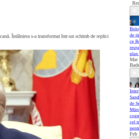
Rec
Bolo
de t
apcană. Întâlnirea s-a transformat într-un schimb de replici
ce R
reuș
plan
Mar
Bad
Inte
Sand
de Se
Münc
cogni
cel 
pent
Feb 