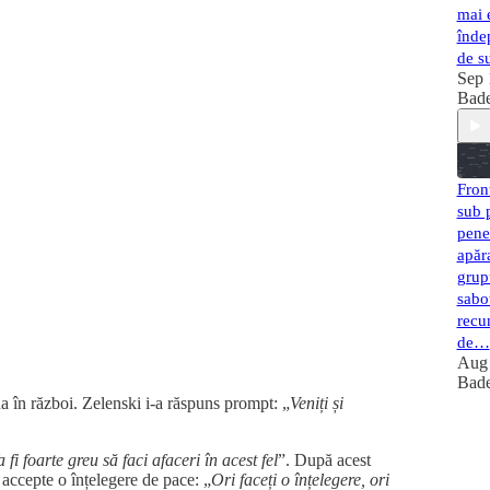
mai e
înde
de su
Sep 
Bad
Fron
sub p
penet
apăr
grupu
sabot
recu
de…
Aug 
Bad
na în război. Zelenski i-a răspuns prompt: „
Veniți și
 fi foarte greu să faci afaceri în acest fel
”. După acest
 accepte o înțelegere de pace: „
Ori faceți o înțelegere, ori