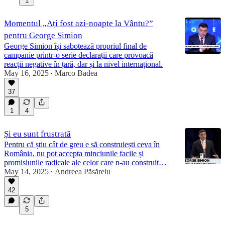
1
Momentul „Ați fost azi-noapte la Vântu?”
pentru George Simion
George Simion își sabotează propriul final de
campanie printr-o serie declarații care provoacă
reacții negative în țară, dar și la nivel internațional.
May 16, 2025
Marco Badea
•
37
1
4
Și eu sunt frustrată
Pentru că știu cât de greu e să construiești ceva în
România, nu pot accepta minciunile facile și
promisiunile radicale ale celor care n-au construit…
May 14, 2025
Andreea Păsărelu
•
42
5