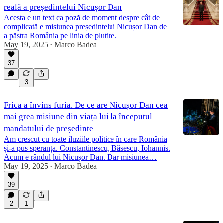
reală a președintelui Nicușor Dan
Acesta e un text ca poză de moment despre cât de
complicată e misiunea președintelui Nicușor Dan de
a păstra România pe linia de plutire.
May 19, 2025
Marco Badea
•
37
3
Frica a învins furia. De ce are Nicușor Dan cea
mai grea misiune din viața lui la începutul
mandatului de președinte
Am crescut cu toate iluziile politice în care România
și-a pus speranța. Constantinescu, Băsescu, Iohannis.
Acum e rândul lui Nicușor Dan. Dar misiunea…
May 19, 2025
Marco Badea
•
39
2
1