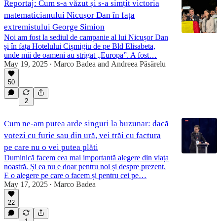
Reportaj: Cum s-a văzut și s-a simțit victoria
matematicianului Nicușor Dan în fața
extremistului George Simion
Noi am fost la sediul de campanie al lui Nicușor Dan
și în fața Hotelului Cișmigiu de pe Bld Elisabeta,
unde mii de oameni au strigat „Europa”. A fost…
May 19, 2025
Marco Badea
and
Andreea Păsărelu
•
50
2
Cum ne-am putea arde singuri la buzunar: dacă
votezi cu furie sau din ură, vei trăi cu factura
pe care nu o vei putea plăti
Duminică facem cea mai importantă alegere din viața
noastră. Și ea nu e doar pentru noi și despre prezent.
E o alegere pe care o facem și pentru cei pe…
May 17, 2025
Marco Badea
•
22