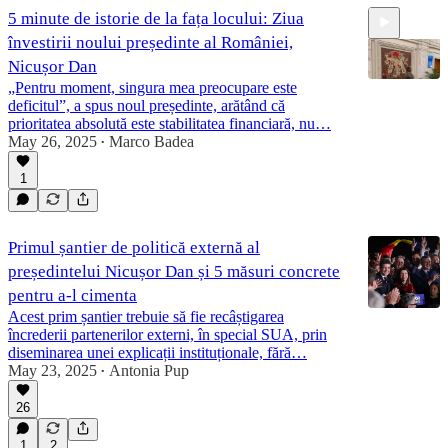
5 minute de istorie de la fața locului: Ziua
învestirii noului președinte al României,
Nicușor Dan
„Pentru moment, singura mea preocupare este
deficitul”, a spus noul președinte, arătând că
prioritatea absolută este stabilitatea financiară, nu…
5:10
May 26, 2025
Marco Badea
•
1
Primul șantier de politică externă al
președintelui Nicușor Dan și 5 măsuri concrete
pentru a-l cimenta
Acest prim șantier trebuie să fie recâștigarea
încrederii partenerilor externi, în special SUA, prin
diseminarea unei explicații instituționale, fără…
May 23, 2025
Antonia Pup
•
26
1
2