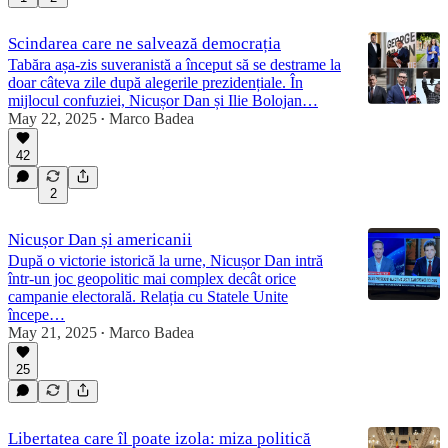
Scindarea care ne salvează democrația
Tabăra așa-zis suveranistă a început să se destrame la
doar câteva zile după alegerile prezidențiale. În
mijlocul confuziei, Nicușor Dan și Ilie Bolojan…
May 22, 2025
Marco Badea
•
42
2
Nicușor Dan și americanii
După o victorie istorică la urne, Nicușor Dan intră
într-un joc geopolitic mai complex decât orice
campanie electorală. Relația cu Statele Unite
începe…
May 21, 2025
Marco Badea
•
25
Libertatea care îl poate izola: miza politică